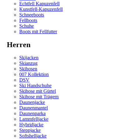
Echtfell Kapuzenfell
Kunstfell-Kapuzenfell
Schneeboots
Fellboots
Schuhe
Boots mit Fellfutter
Herren
Skijacken
Skianzug
Skihosen
007 Kollektion
DSV
Ski Handschuhe
Skihose mit Gürtel
Skihose mit Trägern
Daunenjacke
Daunenmantel
Daunenparka
Lammfelljacke
Hybridjacke
Steppjacke
Softshelljacke