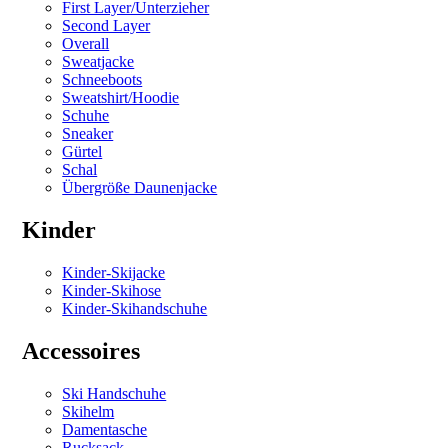
First Layer/Unterzieher
Second Layer
Overall
Sweatjacke
Schneeboots
Sweatshirt/Hoodie
Schuhe
Sneaker
Gürtel
Schal
Übergröße Daunenjacke
Kinder
Kinder-Skijacke
Kinder-Skihose
Kinder-Skihandschuhe
Accessoires
Ski Handschuhe
Skihelm
Damentasche
Rucksack