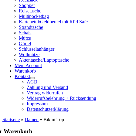
Shopper
Reisetasche
Multipocketbag
Kartenetui/Geldbeutel mit Rfid Safe
Strandtasche
Schals
Mütze
Gürtel
Schlüsselanhänger
Wollmütze
Aktentasche/Laptoptasche
Mein Account
Warenkorb
Kontakt
AGB
Zahlung und Versand
Vertrag widerrufen
Widerrufsbelehrung + Rücksendung
Impressum
Datenschutzerklärung
Startseite
»
Damen
»
Bikini Top
hr Warenkorb