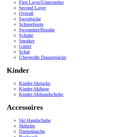
First Layer/Unterzieher
Second Layer
Overall
Sweatjacke
Schneeboots
Sweatshirt/Hoodie
Schuhe
Sneaker
Gürtel
Schal
Übergröße Daunenjacke
Kinder
Kinder-Skijacke
Kinder-Skihose
Kinder-Skihandschuhe
Accessoires
Ski Handschuhe
Skihelm
Damentasche
Rucksack