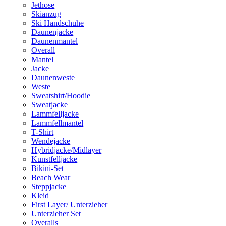
Jethose
Skianzug
Ski Handschuhe
Daunenjacke
Daunenmantel
Overall
Mantel
Jacke
Daunenweste
Weste
Sweatshirt/Hoodie
Sweatjacke
Lammfelljacke
Lammfellmantel
T-Shirt
Wendejacke
Hybridjacke/Midlayer
Kunstfelljacke
Bikini-Set
Beach Wear
Steppjacke
Kleid
First Layer/ Unterzieher
Unterzieher Set
Overalls