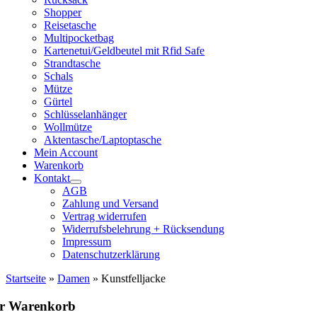
Shopper
Reisetasche
Multipocketbag
Kartenetui/Geldbeutel mit Rfid Safe
Strandtasche
Schals
Mütze
Gürtel
Schlüsselanhänger
Wollmütze
Aktentasche/Laptoptasche
Mein Account
Warenkorb
Kontakt
AGB
Zahlung und Versand
Vertrag widerrufen
Widerrufsbelehrung + Rücksendung
Impressum
Datenschutzerklärung
Startseite
»
Damen
»
Kunstfelljacke
hr Warenkorb