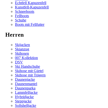
Echtfell Kapuzenfell
Kunstfell-Kapuzenfell
Schneeboots
Fellboots
Schuhe
Boots mit Fellfutter
Herren
Skijacken
Skianzug
Skihosen
007 Kollektion
DSV
Ski Handschuhe
Skihose mit Gürtel
Skihose mit Trägern
Daunenjacke
Daunenmantel
Daunenparka
Lammfelljacke
Hybridjacke
Steppjacke
Softshelljacke