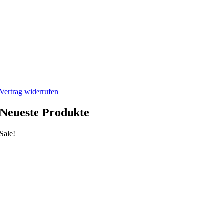
Impressum
Datenschutzerklärung
Mein Webshop
Webshop
Mein Account
Warenkorb
Vertrag widerrufen
Neueste Produkte
Sale!