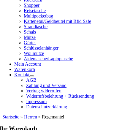
Shopper
Reisetasche
Multipocketbag
Kartenetui/Geldbeutel mit Rfid Safe
Strandtasche
Schals
Mütze
Gürtel
Schlüsselanhänger
Wollmütze
Aktentasche/Laptoptasche
Mein Account
Warenkorb
Kontakt
AGB
Zahlung und Versand
Vertrag widerrufen
Widerrufsbelehrung + Rücksendung
Impressum
Datenschutzerklärung
Startseite
»
Herren
»
Regemantel
Ihr Warenkorb