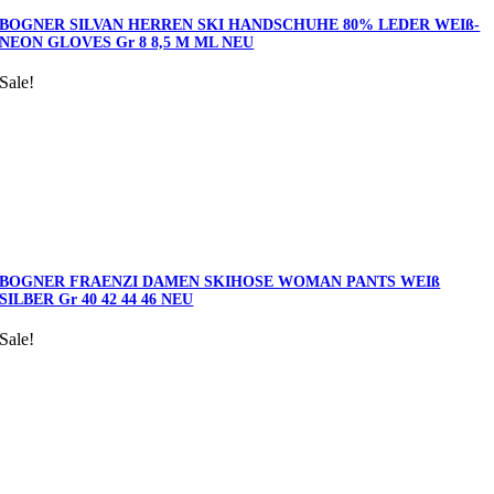
BOGNER SILVAN HERREN SKI HANDSCHUHE 80% LEDER WEIß-
NEON GLOVES Gr 8 8,5 M ML NEU
Sale!
BOGNER FRAENZI DAMEN SKIHOSE WOMAN PANTS WEIß
SILBER Gr 40 42 44 46 NEU
Sale!