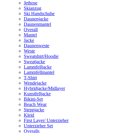
Jethose
Skianzug
Ski Handschuhe
Daunenjacke
Daunenmantel
Overall
Mantel
Jacke
Daunenweste
Weste
Sweatshirt/Hoodie
Sweatjacke
Lammfelljacke
Lammfellmantel
T-Shirt
Wendejacke
Hybridjacke/Midlayer
Kunstfelljacke
Bikini-Set
Beach Wear
Steppjacke
Kleid
First Layer/ Unterzieher
Unterzieher Set
Overalls