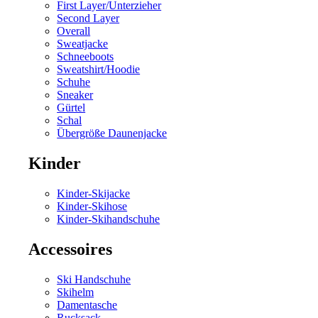
First Layer/Unterzieher
Second Layer
Overall
Sweatjacke
Schneeboots
Sweatshirt/Hoodie
Schuhe
Sneaker
Gürtel
Schal
Übergröße Daunenjacke
Kinder
Kinder-Skijacke
Kinder-Skihose
Kinder-Skihandschuhe
Accessoires
Ski Handschuhe
Skihelm
Damentasche
Rucksack