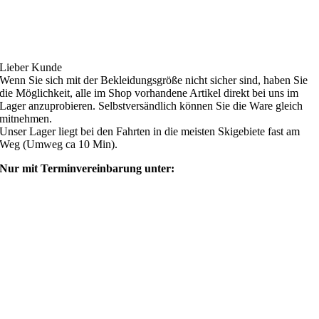
Ski4fun Service
Lieber Kunde
Wenn Sie sich mit der Bekleidungsgröße nicht sicher sind, haben Sie
die Möglichkeit, alle im Shop vorhandene Artikel direkt bei uns im
Lager anzuprobieren. Selbstversändlich können Sie die Ware gleich
mitnehmen.
Unser Lager liegt bei den Fahrten in die meisten Skigebiete fast am
Weg (Umweg ca 10 Min).
Nur mit Terminvereinbarung unter:
shop@ski4fun-outlet.com
‭+49 160 8569774‬
Rechtliches
AGB
Zahlung und Versand
Widerrufsbelehrung
Rücksendung/Retouren