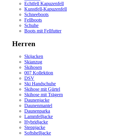
Echtfell Kapuzenfell
Kunstfell-Kapuzenfell
Schneeboots
Fellboots
Schuhe
Boots mit Fellfutter
Herren
Skijacken
Skianzug
Skihosen
007 Kollektion
DSV
Ski Handschuhe
Skihose mit Gürtel
Skihose mit Trägern
Daunenjacke
Daunenmantel
Daunenparka
Lammfelljacke
Hybridjacke
Steppjacke
Softshelljacke