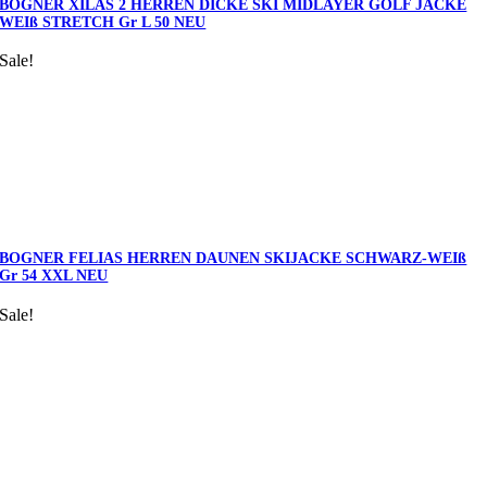
BOGNER XILAS 2 HERREN DICKE SKI MIDLAYER GOLF JACKE
WEIß STRETCH Gr L 50 NEU
Sale!
BOGNER FELIAS HERREN DAUNEN SKIJACKE SCHWARZ-WEIß
Gr 54 XXL NEU
Sale!