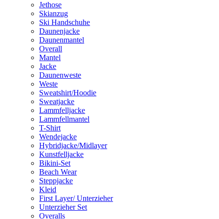
Jethose
Skianzug
Ski Handschuhe
Daunenjacke
Daunenmantel
Overall
Mantel
Jacke
Daunenweste
Weste
Sweatshirt/Hoodie
Sweatjacke
Lammfelljacke
Lammfellmantel
T-Shirt
Wendejacke
Hybridjacke/Midlayer
Kunstfelljacke
Bikini-Set
Beach Wear
Steppjacke
Kleid
First Layer/ Unterzieher
Unterzieher Set
Overalls