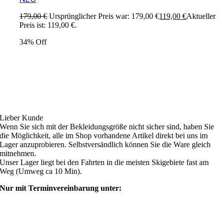
179,00
€
Ursprünglicher Preis war: 179,00 €
119,00
€
Aktueller
Preis ist: 119,00 €.
34% Off
Ski4fun Service
Lieber Kunde
Wenn Sie sich mit der Bekleidungsgröße nicht sicher sind, haben Sie
die Möglichkeit, alle im Shop vorhandene Artikel direkt bei uns im
Lager anzuprobieren. Selbstversändlich können Sie die Ware gleich
mitnehmen.
Unser Lager liegt bei den Fahrten in die meisten Skigebiete fast am
Weg (Umweg ca 10 Min).
Nur mit Terminvereinbarung unter:
shop@ski4fun-outlet.com
‭+49 160 8569774‬