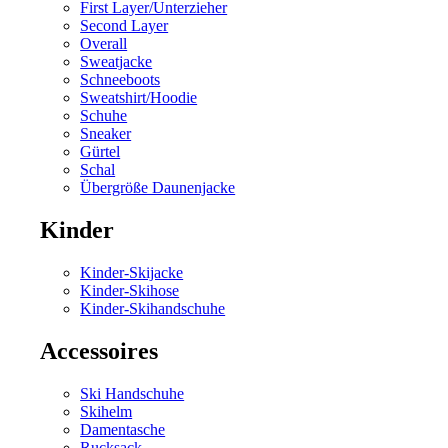
First Layer/Unterzieher
Second Layer
Overall
Sweatjacke
Schneeboots
Sweatshirt/Hoodie
Schuhe
Sneaker
Gürtel
Schal
Übergröße Daunenjacke
Kinder
Kinder-Skijacke
Kinder-Skihose
Kinder-Skihandschuhe
Accessoires
Ski Handschuhe
Skihelm
Damentasche
Rucksack