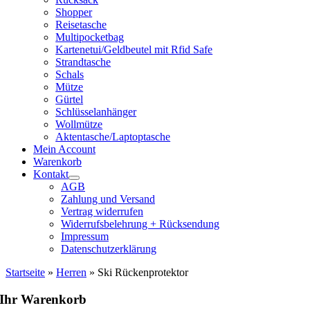
Shopper
Reisetasche
Multipocketbag
Kartenetui/Geldbeutel mit Rfid Safe
Strandtasche
Schals
Mütze
Gürtel
Schlüsselanhänger
Wollmütze
Aktentasche/Laptoptasche
Mein Account
Warenkorb
Kontakt
AGB
Zahlung und Versand
Vertrag widerrufen
Widerrufsbelehrung + Rücksendung
Impressum
Datenschutzerklärung
Startseite
»
Herren
»
Ski Rückenprotektor
Ihr Warenkorb