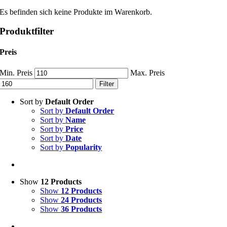
Es befinden sich keine Produkte im Warenkorb.
Produktfilter
Preis
Min. Preis
Max. Preis
Filter
Sort by
Default Order
Sort by
Default Order
Sort by
Name
Sort by
Price
Sort by
Date
Sort by
Popularity
Show
12 Products
Show
12 Products
Show
24 Products
Show
36 Products