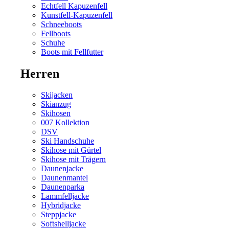
Echtfell Kapuzenfell
Kunstfell-Kapuzenfell
Schneeboots
Fellboots
Schuhe
Boots mit Fellfutter
Herren
Skijacken
Skianzug
Skihosen
007 Kollektion
DSV
Ski Handschuhe
Skihose mit Gürtel
Skihose mit Trägern
Daunenjacke
Daunenmantel
Daunenparka
Lammfelljacke
Hybridjacke
Steppjacke
Softshelljacke