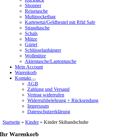
Shopper
Reisetasche
Multipocketbag
Kartenetui/Geldbeutel mit Rfid Safe
Strandtasche
Schals
Mütze
Gürtel
Schlüsselanhänger
Wollmütze
Aktentasche/Laptoptasche
Mein Account
Warenkorb
Kontakt
AGB
Zahlung und Versand
Vertrag widerrufen
Widerrufsbelehrung + Rücksendung
Impressum
Datenschutzerklärung
Startseite
»
Kinder
»
Kinder Skihandschuhe
Ihr Warenkorb