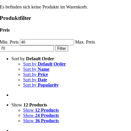
Es befinden sich keine Produkte im Warenkorb.
Produktfilter
Preis
Min. Preis
Max. Preis
Filter
Sort by
Default Order
Sort by
Default Order
Sort by
Name
Sort by
Price
Sort by
Date
Sort by
Popularity
Show
12 Products
Show
12 Products
Show
24 Products
Show
36 Products