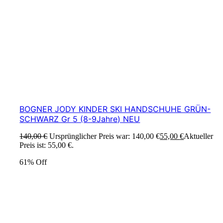
BOGNER JODY KINDER SKI HANDSCHUHE GRÜN-
SCHWARZ Gr 5 (8-9Jahre) NEU
140,00
€
Ursprünglicher Preis war: 140,00 €
55,00
€
Aktueller
Preis ist: 55,00 €.
61% Off
Ski4fun Service