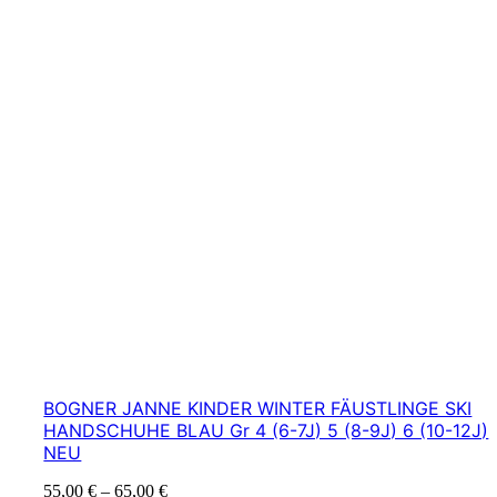
BOGNER JANNE KINDER WINTER FÄUSTLINGE SKI
HANDSCHUHE BLAU Gr 4 (6-7J) 5 (8-9J) 6 (10-12J)
NEU
55,00
€
–
65,00
€