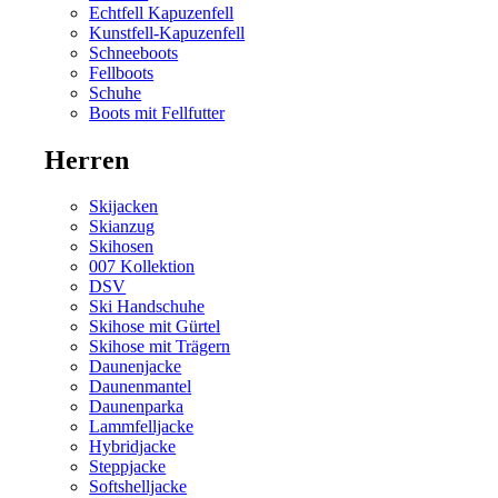
Echtfell Kapuzenfell
Kunstfell-Kapuzenfell
Schneeboots
Fellboots
Schuhe
Boots mit Fellfutter
Herren
Skijacken
Skianzug
Skihosen
007 Kollektion
DSV
Ski Handschuhe
Skihose mit Gürtel
Skihose mit Trägern
Daunenjacke
Daunenmantel
Daunenparka
Lammfelljacke
Hybridjacke
Steppjacke
Softshelljacke