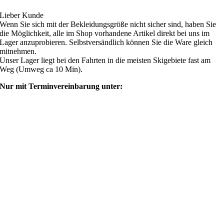
Lieber Kunde
Wenn Sie sich mit der Bekleidungsgröße nicht sicher sind, haben Sie
die Möglichkeit, alle im Shop vorhandene Artikel direkt bei uns im
Lager anzuprobieren. Selbstversändlich können Sie die Ware gleich
mitnehmen.
Unser Lager liegt bei den Fahrten in die meisten Skigebiete fast am
Weg (Umweg ca 10 Min).
Nur mit Terminvereinbarung unter:
shop@ski4fun-outlet.com
‭+49 160 8569774‬
Rechtliches
AGB
Zahlung und Versand
Widerrufsbelehrung
Rücksendung/Retouren
Impressum
Datenschutzerklärung