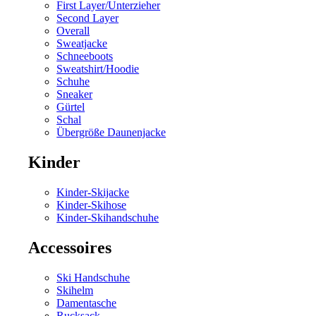
First Layer/Unterzieher
Second Layer
Overall
Sweatjacke
Schneeboots
Sweatshirt/Hoodie
Schuhe
Sneaker
Gürtel
Schal
Übergröße Daunenjacke
Kinder
Kinder-Skijacke
Kinder-Skihose
Kinder-Skihandschuhe
Accessoires
Ski Handschuhe
Skihelm
Damentasche
Rucksack