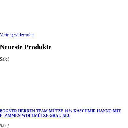
Mein Webshop
Webshop
Mein Account
Warenkorb
Vertrag widerrufen
Neueste Produkte
Sale!
BOGNER HERREN TEAM MÜTZE 10% KASCHMIR HANNO MIT
FLAMMEN WOLLMÜTZE GRAU NEU
Sale!