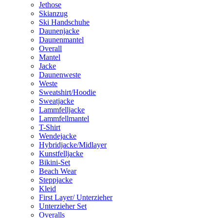
Jethose
Skianzug
Ski Handschuhe
Daunenjacke
Daunenmantel
Overall
Mantel
Jacke
Daunenweste
Weste
Sweatshirt/Hoodie
Sweatjacke
Lammfelljacke
Lammfellmantel
T-Shirt
Wendejacke
Hybridjacke/Midlayer
Kunstfelljacke
Bikini-Set
Beach Wear
Steppjacke
Kleid
First Layer/ Unterzieher
Unterzieher Set
Overalls