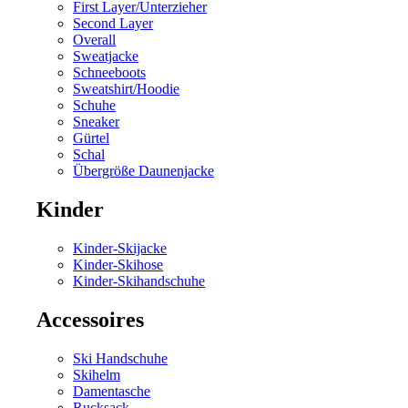
First Layer/Unterzieher
Second Layer
Overall
Sweatjacke
Schneeboots
Sweatshirt/Hoodie
Schuhe
Sneaker
Gürtel
Schal
Übergröße Daunenjacke
Kinder
Kinder-Skijacke
Kinder-Skihose
Kinder-Skihandschuhe
Accessoires
Ski Handschuhe
Skihelm
Damentasche
Rucksack