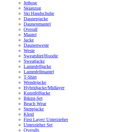
Jethose
Skianzug
Ski Handschuhe
Daunenjacke
Daunenmantel
Overall
Mantel
Jacke
Daunenweste
Weste
Sweatshirt/Hoodie
Sweatjacke
Lammfelljacke
Lammfellmantel
T-Shirt
Wendejacke
Hybridjacke/Midlayer
Kunstfelljacke
Bikini-Set
Beach Wear
Steppjacke
Kleid
First Layer/ Unterzieher
Unterzieher Set
Overalls