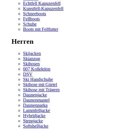
Echtfell Kapuzenfell
Kunstfell-Kapuzenfell
Schneeboots
Fellboots
Schuhe
Boots mit Fellfutter
Herren
Skijacken
Skianzug
Skihosen
007 Kollektion
DSV
Ski Handschuhe
Skihose mit Gürtel
Skihose mit Trägern
Daunenjacke
Daunenmantel
Daunenparka
Lammfelljacke
Hybridjacke
Steppjacke
Softshelljacke