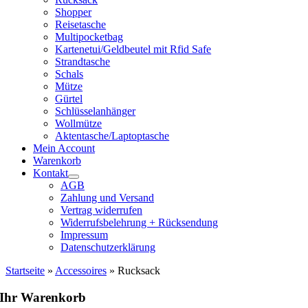
Shopper
Reisetasche
Multipocketbag
Kartenetui/Geldbeutel mit Rfid Safe
Strandtasche
Schals
Mütze
Gürtel
Schlüsselanhänger
Wollmütze
Aktentasche/Laptoptasche
Mein Account
Warenkorb
Kontakt
AGB
Zahlung und Versand
Vertrag widerrufen
Widerrufsbelehrung + Rücksendung
Impressum
Datenschutzerklärung
Startseite
»
Accessoires
»
Rucksack
Ihr Warenkorb