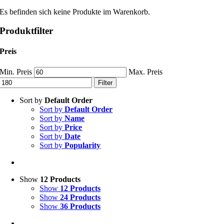
Es befinden sich keine Produkte im Warenkorb.
Produktfilter
Preis
Min. Preis
Max. Preis
Filter
Sort by
Default Order
Sort by
Default Order
Sort by
Name
Sort by
Price
Sort by
Date
Sort by
Popularity
Show
12 Products
Show
12 Products
Show
24 Products
Show
36 Products