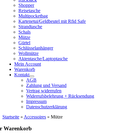
Shopper
Reisetasche
Multipocketbag
Kartenetui/Geldbeutel mit Rfid Safe
Strandtasche
Schals
Mütze
Gürtel
Schlüsselanhänger
Wollmütze
Aktentasche/Laptoptasche
Mein Account
Warenkorb
Kontakt
AGB
Zahlung und Versand
Vertrag widerrufen
Widerrufsbelehrung + Rücksendung
Impressum
Datenschutzerklärung
Startseite
»
Accessoires
»
Mütze
hr Warenkorb