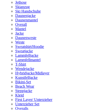
Jethose
Skianzug
Ski Handschuhe
Daunenjacke
Daunenmantel
Overall
Mantel
Jacke
Daunenweste
Weste
Sweatshirt/Hoodie
Sweatjacke
Lammfelljacke
Lammfellmantel
T-Shirt
Wendejacke
Hybridjacke/Midlayer
Kunstfelljacke
Bikini-Set
Beach Wear
Steppjacke
Kleid
First Layer/ Unterzieher
Unterzieher Set
Overalls