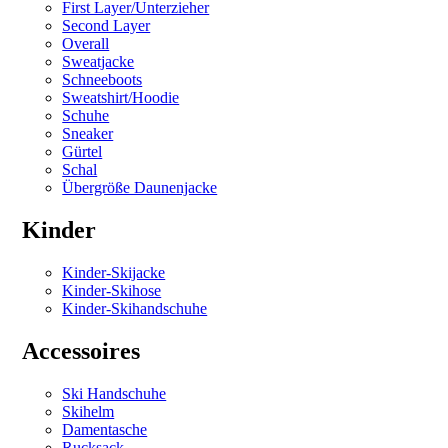
First Layer/Unterzieher
Second Layer
Overall
Sweatjacke
Schneeboots
Sweatshirt/Hoodie
Schuhe
Sneaker
Gürtel
Schal
Übergröße Daunenjacke
Kinder
Kinder-Skijacke
Kinder-Skihose
Kinder-Skihandschuhe
Accessoires
Ski Handschuhe
Skihelm
Damentasche
Rucksack