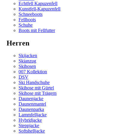
Echtfell Kapuzenfell
Kunstfell-Kapuzenfell
Schneeboots
Fellboots
Schuhe
Boots mit Fellfutter
Herren
Skijacken
Skianzug
Skihosen
007 Kollektion
DSV
Ski Handschuhe
Skihose mit Gürtel
Skihose mit Trägern
Daunenjacke
Daunenmantel
Daunenparka
Lammfelljacke
Hybridjacke
Steppjacke
Softshelljacke