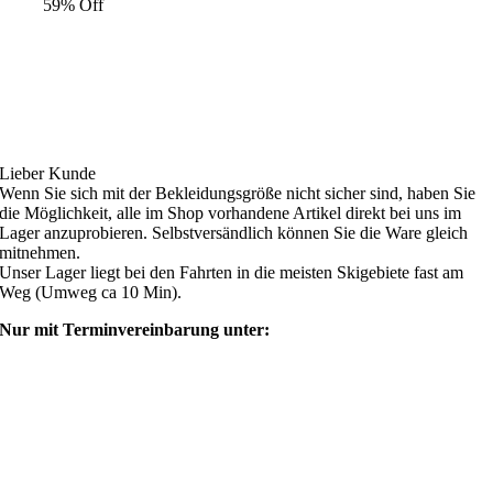
59% Off
Ski4fun Service
Lieber Kunde
Wenn Sie sich mit der Bekleidungsgröße nicht sicher sind, haben Sie
die Möglichkeit, alle im Shop vorhandene Artikel direkt bei uns im
Lager anzuprobieren. Selbstversändlich können Sie die Ware gleich
mitnehmen.
Unser Lager liegt bei den Fahrten in die meisten Skigebiete fast am
Weg (Umweg ca 10 Min).
Nur mit Terminvereinbarung unter:
shop@ski4fun-outlet.com
‭+49 160 8569774‬
Rechtliches