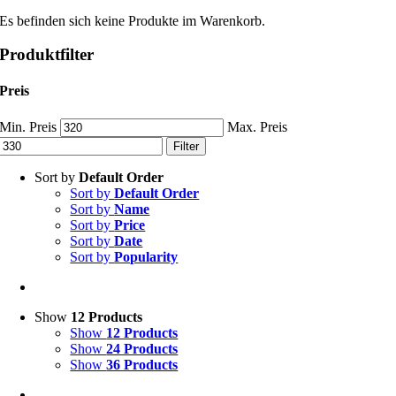
Es befinden sich keine Produkte im Warenkorb.
Produktfilter
Preis
Min. Preis
Max. Preis
Filter
Sort by
Default Order
Sort by
Default Order
Sort by
Name
Sort by
Price
Sort by
Date
Sort by
Popularity
Show
12 Products
Show
12 Products
Show
24 Products
Show
36 Products