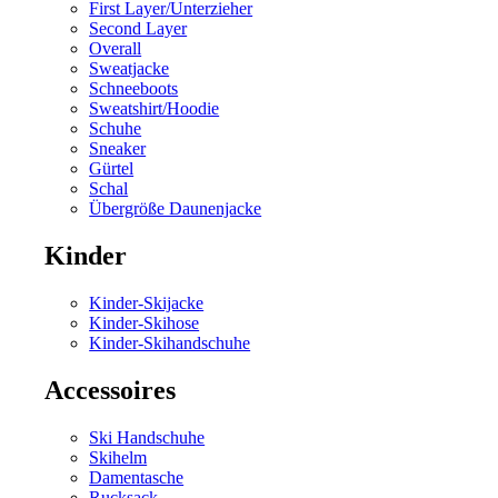
First Layer/Unterzieher
Second Layer
Overall
Sweatjacke
Schneeboots
Sweatshirt/Hoodie
Schuhe
Sneaker
Gürtel
Schal
Übergröße Daunenjacke
Kinder
Kinder-Skijacke
Kinder-Skihose
Kinder-Skihandschuhe
Accessoires
Ski Handschuhe
Skihelm
Damentasche
Rucksack