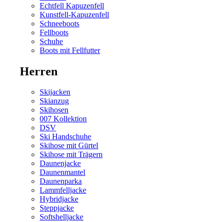
Echtfell Kapuzenfell
Kunstfell-Kapuzenfell
Schneeboots
Fellboots
Schuhe
Boots mit Fellfutter
Herren
Skijacken
Skianzug
Skihosen
007 Kollektion
DSV
Ski Handschuhe
Skihose mit Gürtel
Skihose mit Trägern
Daunenjacke
Daunenmantel
Daunenparka
Lammfelljacke
Hybridjacke
Steppjacke
Softshelljacke