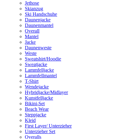
Jethose
Skianzug
Ski Handschuhe
Daunenjacke
Daunenmantel
Overall
Mantel
Jacke
Daunenweste
Weste
Sweatshirt/Hoodie
Sweatjacke
Lammfelljacke
Lammfellmantel
T-Shirt
Wendejacke
Hybridjacke/Midlayer
Kunstfelljacke
Bikini-Set
Beach Wear
Steppjacke
Kleid
First Layer/ Unterzieher
Unterzieher Set
Overalls