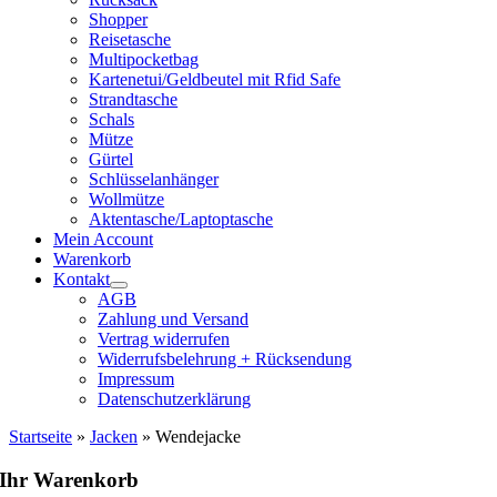
Shopper
Reisetasche
Multipocketbag
Kartenetui/Geldbeutel mit Rfid Safe
Strandtasche
Schals
Mütze
Gürtel
Schlüsselanhänger
Wollmütze
Aktentasche/Laptoptasche
Mein Account
Warenkorb
Kontakt
AGB
Zahlung und Versand
Vertrag widerrufen
Widerrufsbelehrung + Rücksendung
Impressum
Datenschutzerklärung
Startseite
»
Jacken
»
Wendejacke
Ihr Warenkorb