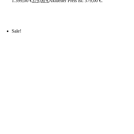
1.399,00 €
379,00
€
Aktueller Preis ist: 379,00 €.
Sale!