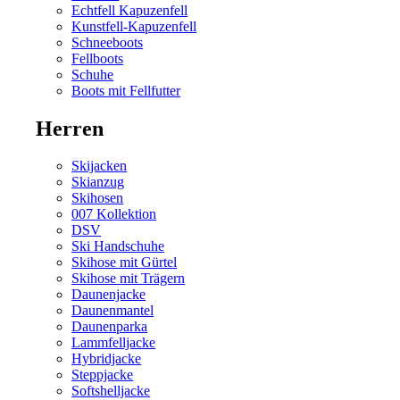
Echtfell Kapuzenfell
Kunstfell-Kapuzenfell
Schneeboots
Fellboots
Schuhe
Boots mit Fellfutter
Herren
Skijacken
Skianzug
Skihosen
007 Kollektion
DSV
Ski Handschuhe
Skihose mit Gürtel
Skihose mit Trägern
Daunenjacke
Daunenmantel
Daunenparka
Lammfelljacke
Hybridjacke
Steppjacke
Softshelljacke