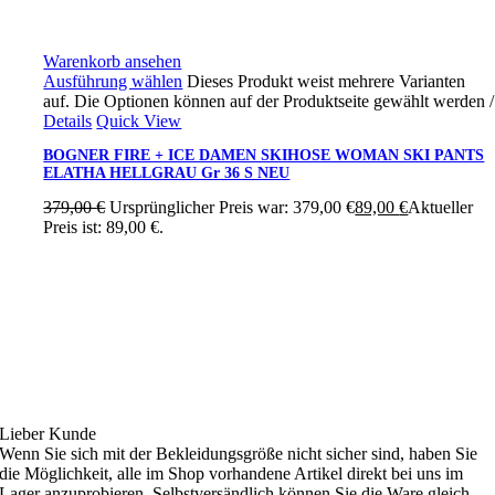
Warenkorb ansehen
Ausführung wählen
Dieses Produkt weist mehrere Varianten
auf. Die Optionen können auf der Produktseite gewählt werden
/
Details
Quick View
BOGNER FIRE + ICE DAMEN SKIHOSE WOMAN SKI PANTS
ELATHA HELLGRAU Gr 36 S NEU
379,00
€
Ursprünglicher Preis war: 379,00 €
89,00
€
Aktueller
Preis ist: 89,00 €.
Ski4fun Service
Lieber Kunde
Wenn Sie sich mit der Bekleidungsgröße nicht sicher sind, haben Sie
die Möglichkeit, alle im Shop vorhandene Artikel direkt bei uns im
Lager anzuprobieren. Selbstversändlich können Sie die Ware gleich