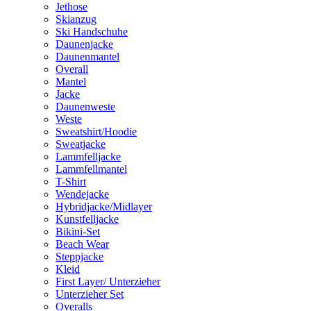
Jethose
Skianzug
Ski Handschuhe
Daunenjacke
Daunenmantel
Overall
Mantel
Jacke
Daunenweste
Weste
Sweatshirt/Hoodie
Sweatjacke
Lammfelljacke
Lammfellmantel
T-Shirt
Wendejacke
Hybridjacke/Midlayer
Kunstfelljacke
Bikini-Set
Beach Wear
Steppjacke
Kleid
First Layer/ Unterzieher
Unterzieher Set
Overalls