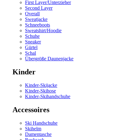
First Layer/Unterzieher
Second Layer
Overall
Sweatjacke
Schneeboots
Sweatshirt/Hoodie
Schuhe
Sneaker
Gürtel
Schal
Übergröße Daunenjacke
Kinder
Kinder-Skijacke
Kinder-Skihose
Kinder-Skihandschuhe
Accessoires
Ski Handschuhe
Skihelm
Damentasche
Rucksack