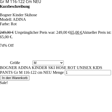
Gr M 116-122 Cm NEU
Kurzbeschreibung
Bogner Kinder Skihose
Modell: ADINA
Farbe: Rot
249,00
€
Ursprünglicher Preis war: 249,00 €
65,00
€
Aktueller Preis ist:
65,00 €.
74% Off
Größe
BOGNER ADINA KINDER SKI HOSE ROT UNISEX KIDS
PANTS Gr M 116-122 cm NEU Menge
In den Warenkorb
Sale!