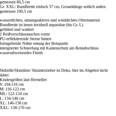
gemessen 86,5 cm
Gr. XXL: Bundbreite einfach 37 cm, Gesamtlänge seitlich außen
gemessen 100,5 cm
wasserdichtes, atmungsaktives und winddichtes Obermaterial
Bundbreite ist innen inviduell anpassbar (bis Gr. L)
gefüttert und wattiert
2 Reißverschlusstaschen vorne
PU-reflektierende Sterne hinten
formgebende Nähte entang der Beinpartie
intergrierter Schneefang mit Kantenschutz am Beinabschluss
wasserabweisendes Finish
Skibrille/Skimütze/ Skiunterzieher ist Deko, hier im Abgebot nicht
dabei
Kindergrößen laut Hersteller:
S: 104-116 cm
M: 116-122 cm
ML: 122-134 cm
L: 134-146 cm
XL: 146-158 cm
XXL: 158-170 cm