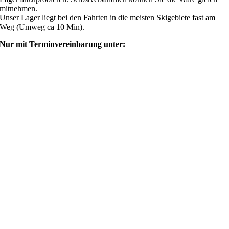
mitnehmen.
Unser Lager liegt bei den Fahrten in die meisten Skigebiete fast am
Weg (Umweg ca 10 Min).
Nur mit Terminvereinbarung unter:
shop@ski4fun-outlet.com
‭+49 160 8569774‬
Rechtliches
AGB
Zahlung und Versand
Widerrufsbelehrung
Rücksendung/Retouren
Impressum
Datenschutzerklärung
Mein Webshop
Webshop
Mein Account