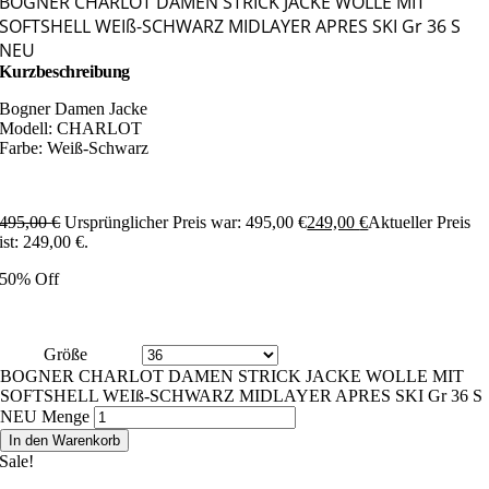
BOGNER CHARLOT DAMEN STRICK JACKE WOLLE MIT
SOFTSHELL WEIß-SCHWARZ MIDLAYER APRES SKI Gr 36 S
NEU
Kurzbeschreibung
Bogner Damen Jacke
Modell: CHARLOT
Farbe: Weiß-Schwarz
495,00
€
Ursprünglicher Preis war: 495,00 €
249,00
€
Aktueller Preis
ist: 249,00 €.
50% Off
Größe
BOGNER CHARLOT DAMEN STRICK JACKE WOLLE MIT
SOFTSHELL WEIß-SCHWARZ MIDLAYER APRES SKI Gr 36 S
NEU Menge
In den Warenkorb
Sale!