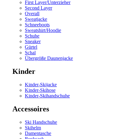
First Layer/Unterzieher
Second Layer
Overall
Sweatjacke
Schneeboots
Sweatshirt/Hoodie
Schuhe
Sneaker
Gürtel
Schal
Übergröße Daunenjacke
Kinder
Kinder-Skijacke
Kinder-Skihose
Kinder-Skihandschuhe
Accessoires
Ski Handschuhe
Skihelm
Damentasche
Rucksack