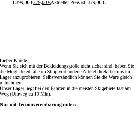
1.399,00 €
379,00
€
Aktueller Preis ist: 379,00 €.
Ski4fun Service
Lieber Kunde
Wenn Sie sich mit der Bekleidungsgröße nicht sicher sind, haben Sie
die Möglichkeit, alle im Shop vorhandene Artikel direkt bei uns im
Lager anzuprobieren. Selbstversändlich können Sie die Ware gleich
mitnehmen.
Unser Lager liegt bei den Fahrten in die meisten Skigebiete fast am
Weg (Umweg ca 10 Min).
Nur mit Terminvereinbarung unter:
shop@ski4fun-outlet.com
‭+49 160 8569774‬
Rechtliches