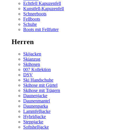
Echtfell Kapuzenfell
Kunstfell-Kapuzenfell
Schneeboots
Fellboots
Schuhe
Boots mit Fellfutter
Herren
Skijacken
Skianzug
Skihosen
007 Kollektion
DSV
Ski Handschuhe
Skihose mit Gürtel
Skihose mit Trägern
Daunenjacke
Daunenmantel
Daunenparka
Lammfelljacke
Hybridjacke
Steppjacke
Softshelljacke