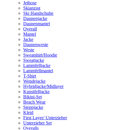
Jethose
Skianzug
Ski Handschuhe
Daunenjacke
Daunenmantel
Overall
Mantel
Jacke
Daunenweste
Weste
Sweatshirt/Hoodie
Sweatjacke
Lammfelljacke
Lammfellmantel
T-Shirt
Wendejacke
Hybridjacke/Midlayer
Kunstfelljacke
Bikini-Set
Beach Wear
Steppjacke
Kleid
First Layer/ Unterzieher
Unterzieher Set
Overalls