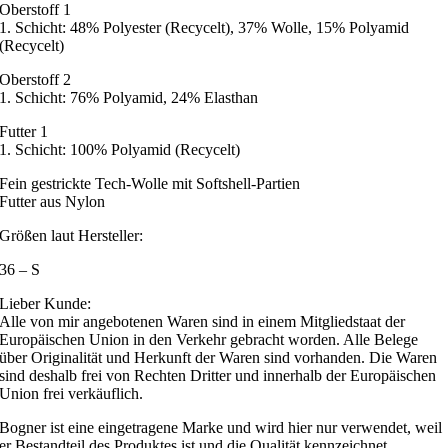
Oberstoff 1
1. Schicht: 48% Polyester (Recycelt), 37% Wolle, 15% Polyamid
(Recycelt)
Oberstoff 2
1. Schicht: 76% Polyamid, 24% Elasthan
Futter 1
1. Schicht: 100% Polyamid (Recycelt)
Fein gestrickte Tech-Wolle mit Softshell-Partien
Futter aus Nylon
Größen laut Hersteller:
36 – S
Lieber Kunde:
Alle von mir angebotenen Waren sind in einem Mitgliedstaat der
Europäischen Union in den Verkehr gebracht worden. Alle Belege
über Originalität und Herkunft der Waren sind vorhanden. Die Waren
sind deshalb frei von Rechten Dritter und innerhalb der Europäischen
Union frei verkäuflich.
Bogner ist eine eingetragene Marke und wird hier nur verwendet, weil
er Bestandteil des Produktes ist und die Qualität kennzeichnet.