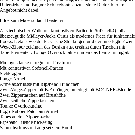
Unterzieher und Bogner Schneeboots dazu – siehe Bilder, hier im
Angebot nicht dabei.
Infos zum Material laut Hersteller:
Aus technischer Wolle mit kontrastiven Partien in Softshell-Qualität
überzeugt die Midlayer-Jacke Curtis als modernes Piece für funktional
Looks. Details wie der klassische Stehkragen und der unterlegte Zwei-
Wege-Zipper zeichnen das Design aus, ergänzt durch Taschen mit
Tape-Elementen. Tonige Overlocknähte runden das Item stimmig ab.
Midlayer-Jacke in regulärer Passform
Mit kontrastiven Softshell-Partien
Stehkragen
Lange Ärmel
Ärmelabschlüsse mit Ripsband-Bündchen
Zwei-Wege-Zipper mit B-Anhänger, unterlegt mit BOGNER-Blende
Zwei Zippertaschen auf Brusthöhe
Zwei seitliche Zippertaschen
Tonige Overlocknähte
Logo-Rubber-Patch am Ärmel
Tapes an den Zippertaschen
Ripsband-Blende rückseitig
Saumabschluss mit angesetztem Bund