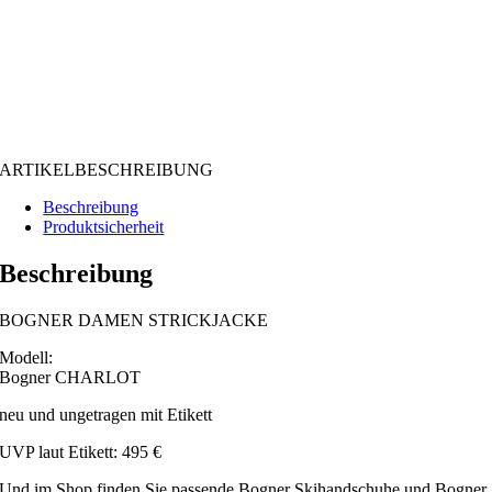
ARTIKELBESCHREIBUNG
Beschreibung
Produktsicherheit
Beschreibung
BOGNER DAMEN STRICKJACKE
Modell:
Bogner CHARLOT
neu und ungetragen mit Etikett
UVP laut Etikett: 495 €
Und im Shop finden Sie passende Bogner Skihandschuhe und Bogner