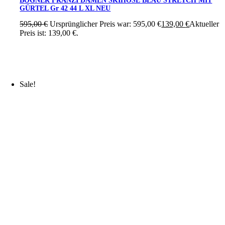
BOGNER FRANZI DAMEN SKIHOSE BLAU STRETCH MIT
GÜRTEL Gr 42 44 L XL NEU
595,00
€
Ursprünglicher Preis war: 595,00 €
139,00
€
Aktueller
Preis ist: 139,00 €.
Sale!