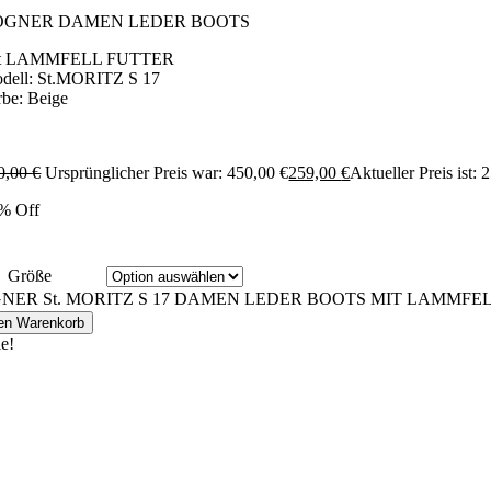
OGNER DAMEN LEDER BOOTS
it LAMMFELL FUTTER
dell: St.MORITZ S 17
rbe: Beige
0,00
€
Ursprünglicher Preis war: 450,00 €
259,00
€
Aktueller Preis ist: 
% Off
Größe
NER St. MORITZ S 17 DAMEN LEDER BOOTS MIT LAMMFELL
den Warenkorb
le!