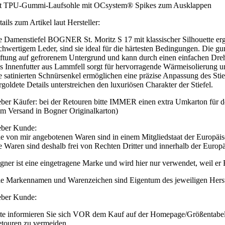
t TPU-Gummi-Laufsohle mit OCsystem® Spikes zum Ausklappen
ails zum Artikel laut Hersteller:
e Damenstiefel BOGNER St. Moritz S 17 mit klassischer Silhouette ergä
chwertigem Leder, sind sie ideal für die härtesten Bedingungen. Die
ftung auf gefrorenem Untergrund und kann durch einen einfachen Dreh in
s Innenfutter aus Lammfell sorgt für hervorragende Wärmeisolierung 
e satinierten Schnürsenkel ermöglichen eine präzise Anpassung des Sti
goldete Details unterstreichen den luxuriösen Charakter der Stiefel.
eber Käufer: bei der Retouren bitte IMMER einen extra Umkarton für d
im Versand in Bogner Originalkarton)
eber Kunde:
le von mir angebotenen Waren sind in einem Mitgliedstaat der Europäi
e Waren sind deshalb frei von Rechten Dritter und innerhalb der Europä
gner ist eine eingetragene Marke und wird hier nur verwendet, weil er B
le Markennamen und Warenzeichen sind Eigentum des jeweiligen Herstell
eber Kunde:
tte informieren Sie sich VOR dem Kauf auf der Homepage/Größentabelle
etouren zu vermeiden.