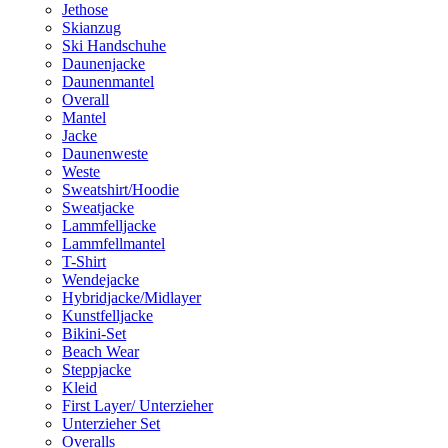
Jethose
Skianzug
Ski Handschuhe
Daunenjacke
Daunenmantel
Overall
Mantel
Jacke
Daunenweste
Weste
Sweatshirt/Hoodie
Sweatjacke
Lammfelljacke
Lammfellmantel
T-Shirt
Wendejacke
Hybridjacke/Midlayer
Kunstfelljacke
Bikini-Set
Beach Wear
Steppjacke
Kleid
First Layer/ Unterzieher
Unterzieher Set
Overalls