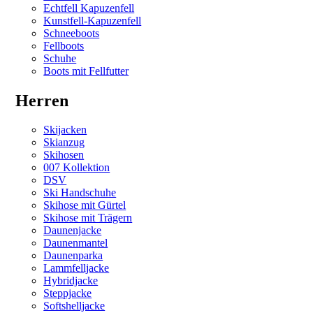
Echtfell Kapuzenfell
Kunstfell-Kapuzenfell
Schneeboots
Fellboots
Schuhe
Boots mit Fellfutter
Herren
Skijacken
Skianzug
Skihosen
007 Kollektion
DSV
Ski Handschuhe
Skihose mit Gürtel
Skihose mit Trägern
Daunenjacke
Daunenmantel
Daunenparka
Lammfelljacke
Hybridjacke
Steppjacke
Softshelljacke