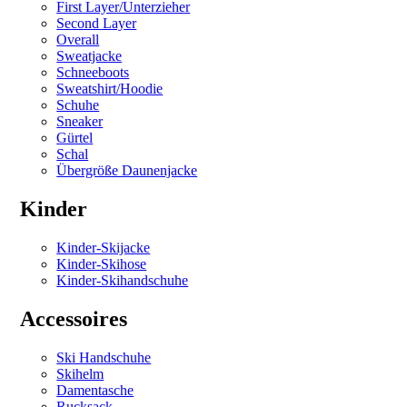
First Layer/Unterzieher
Second Layer
Overall
Sweatjacke
Schneeboots
Sweatshirt/Hoodie
Schuhe
Sneaker
Gürtel
Schal
Übergröße Daunenjacke
Kinder
Kinder-Skijacke
Kinder-Skihose
Kinder-Skihandschuhe
Accessoires
Ski Handschuhe
Skihelm
Damentasche
Rucksack