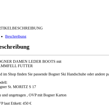
RTIKELBESCHREIBUNG
Beschreibung
eschreibung
OGNER DAMEN LEDER BOOTS mit
AMMFELL FUTTER
d im Shop finden Sie passende Bogner Ski Handschuhe oder andere pass
dell:
gner St. MORITZ S 17
u und ungetragen , OVP mit Bogner Karton
P laut Etikett: 450 €