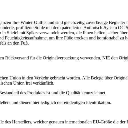
nzen Ihre Winter-Outfits und sind gleichzeitig zuverlässige Begleiter
 gummierte, profilierte Sohle mit dem patentierten Antirutsch-System 
 Stiefel mit Spikes verwandelt werden, die Ihnen helfen, sicher über 
und Feuchtigkeitsaufnahme, um Ihre Füße trocken und komfortabel zu h
efels an den Fuß.
en Rückversand für die Originalverpackung verwenden, NIE den Origin
schen Union in den Verkehr gebracht worden. Alle Belege über Origina
ischen Union frei verkäuflich.
estandteil des Produktes ist und die Qualität kennzeichnet.
ers und dienen hier lediglich der eindeutigen Identifikation.
 des Herstellers, welcher genauen internationalen EU-Größe die der H