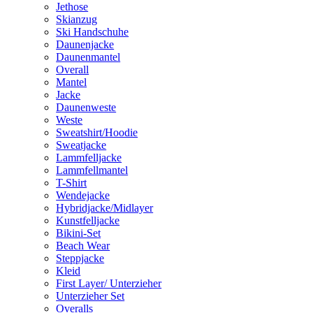
Jethose
Skianzug
Ski Handschuhe
Daunenjacke
Daunenmantel
Overall
Mantel
Jacke
Daunenweste
Weste
Sweatshirt/Hoodie
Sweatjacke
Lammfelljacke
Lammfellmantel
T-Shirt
Wendejacke
Hybridjacke/Midlayer
Kunstfelljacke
Bikini-Set
Beach Wear
Steppjacke
Kleid
First Layer/ Unterzieher
Unterzieher Set
Overalls