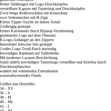
Hoher Stehkragen mit Logo-Druckknöpfen
verstellbare Kapuze mit Tunnelzug und Druckknöpfen
Zwei-Wege-Reißverschlüss mit Kinnschutz
zwei Seitentaschen mit B-Zipp
Kleine Zipper-Tasche im linken Ärmel
Großzügig gesteppt
Feines Karomuster durch Ripstop-Verarbeitung
gummierter Logo auf dem Oberarm
B-Logo-Anhänger an den Zippern
Innenfutter teilweise fein gesteppt
Großes Logo-Textil-Patch inwendig
Inwendiges Ripsband auf Taillenhöhe
Mit moderner Lacquer-Beschichtung
Saum mittels inwendigen Tunnelzugs verstellbar und fixierbar durch
Druckknopflaschen
wattiert mit wärmenden Entendaunen
wasserabweisendes Finish
Größen laut Hersteller:
34 – XS
36 – S
38 – M
40 – ML
42 – L
44 – XL