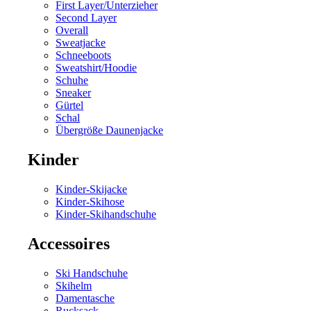
First Layer/Unterzieher
Second Layer
Overall
Sweatjacke
Schneeboots
Sweatshirt/Hoodie
Schuhe
Sneaker
Gürtel
Schal
Übergröße Daunenjacke
Kinder
Kinder-Skijacke
Kinder-Skihose
Kinder-Skihandschuhe
Accessoires
Ski Handschuhe
Skihelm
Damentasche
Rucksack