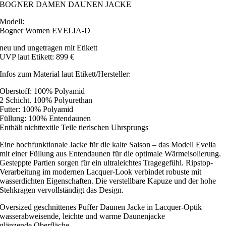
BOGNER DAMEN DAUNEN JACKE
Modell:
Bogner Women EVELIA-D
neu und ungetragen mit Etikett
UVP laut Etikett: 899 €
Infos zum Material laut Etikett/Hersteller:
Oberstoff: 100% Polyamid
2 Schicht. 100% Polyurethan
Futter: 100% Polyamid
Füllung: 100% Entendaunen
Enthält nichttextile Teile tierischen Uhrsprungs
Eine hochfunktionale Jacke für die kalte Saison – das Modell Evelia
mit einer Füllung aus Entendaunen für die optimale Wärmeisolierung.
Gesteppte Partien sorgen für ein ultraleichtes Tragegefühl. Ripstop-
Verarbeitung im modernen Lacquer-Look verbindet robuste mit
wasserdichten Eigenschaften. Die verstellbare Kapuze und der hohe
Stehkragen vervollständigt das Design.
Oversized geschnittenes Puffer Daunen Jacke in Lacquer-Optik
wasserabweisende, leichte und warme Daunenjacke
glänzende Oberfläche