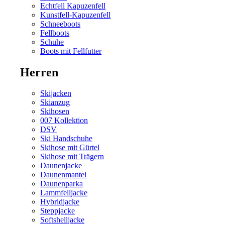
Echtfell Kapuzenfell
Kunstfell-Kapuzenfell
Schneeboots
Fellboots
Schuhe
Boots mit Fellfutter
Herren
Skijacken
Skianzug
Skihosen
007 Kollektion
DSV
Ski Handschuhe
Skihose mit Gürtel
Skihose mit Trägern
Daunenjacke
Daunenmantel
Daunenparka
Lammfelljacke
Hybridjacke
Steppjacke
Softshelljacke