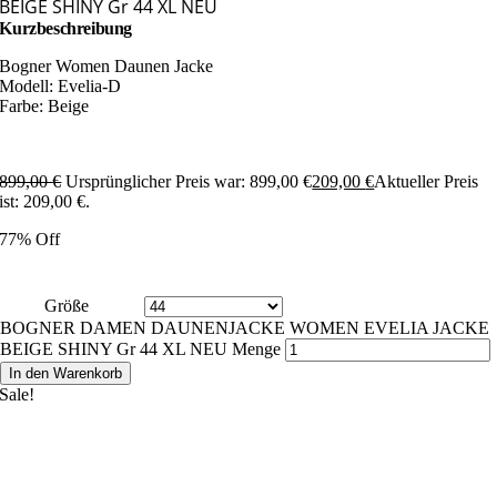
BEIGE SHINY Gr 44 XL NEU
Kurzbeschreibung
Bogner Women Daunen Jacke
Modell: Evelia-D
Farbe: Beige
899,00
€
Ursprünglicher Preis war: 899,00 €
209,00
€
Aktueller Preis
ist: 209,00 €.
77% Off
Größe
BOGNER DAMEN DAUNENJACKE WOMEN EVELIA JACKE
BEIGE SHINY Gr 44 XL NEU Menge
In den Warenkorb
Sale!