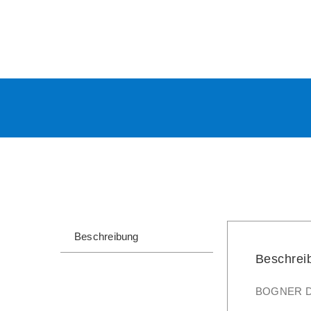
GÜRTEL
STRETCH
GRAU
CAMO
GOLD
Gr
42
L
NEU
Menge
Beschreibung
Beschrei
BOGNER D