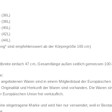
g (36L)
g (38L)
g (40L)
g (42L)
g (44L)
ong“ sind empfehlenswert ab der Körpergröße 165 cm)
dbreite einfach 47 cm, Gesamtlänge außen seitlich gemessen 100
e:
r angebotenen Waren sind in einem Mitgliedstaat der Europäischen 
 Originalität und Herkunft der Waren sind vorhanden. Die Waren sin
er Europäischen Union frei verkäuflich.
eine eingetragene Marke und wird hier nur verwendet, weil er Bestan
t.