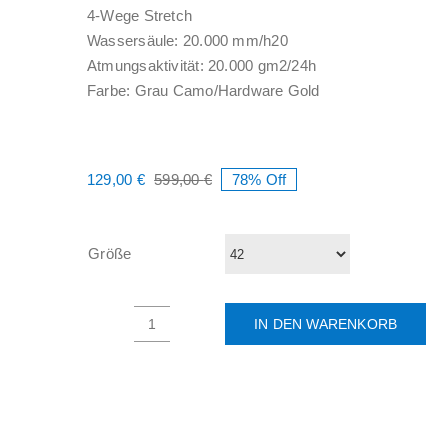
4-Wege Stretch
Wassersäule: 20.000 mm/h20
Atmungsaktivität: 20.000 gm2/24h
Farbe: Grau Camo/Hardware Gold
129,00
€
599,00
€
78% Off
Ursprünglicher
Aktueller
Preis
Preis
war:
ist:
599,00 €
129,00 €.
Größe
IN DEN WARENKORB
BOGNER
FRANZI
DAMEN
SKIHOSE
MIT