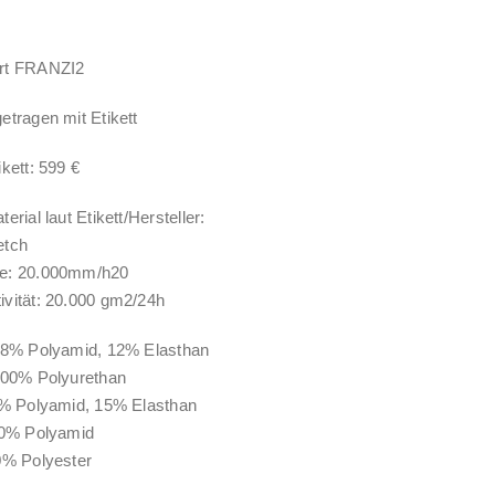
rt FRANZI2
etragen mit Etikett
kett: 599 €
erial laut Etikett/Hersteller:
etch
e: 20.000mm/h20
vität: 20.000 gm2/24h
 88% Polyamid, 12% Elasthan
100% Polyurethan
5% Polyamid, 15% Elasthan
00% Polyamid
0% Polyester