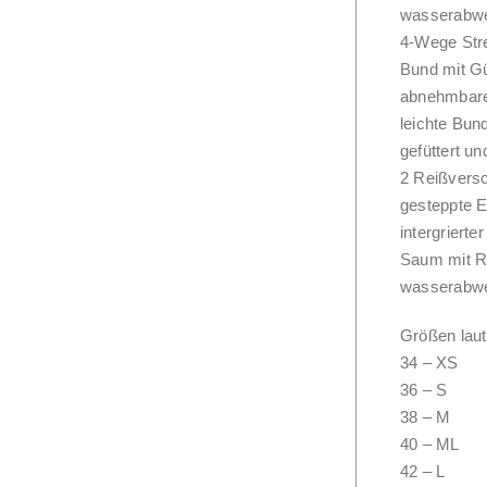
wasserabwe
4-Wege Stre
Bund mit Gü
abnehmbarer
leichte Bun
gefüttert un
2 Reißvers
gesteppte E
intergriert
Saum mit R
wasserabwe
Größen laut 
34 – XS
36 – S
38 – M
40 – ML
42 – L