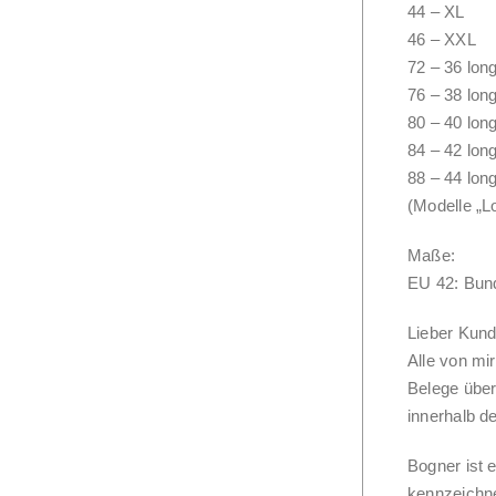
44 – XL
46 – XXL
72 – 36 lon
76 – 38 lon
80 – 40 lon
84 – 42 lon
88 – 44 lon
(Modelle „L
Maße:
EU 42: Bun
Lieber Kund
Alle von mi
Belege über
innerhalb d
Bogner ist 
kennzeichne