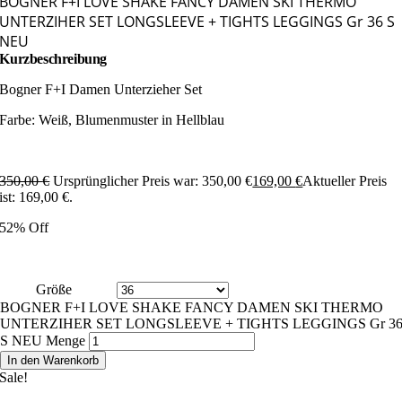
BOGNER F+I LOVE SHAKE FANCY DAMEN SKI THERMO
UNTERZIHER SET LONGSLEEVE + TIGHTS LEGGINGS Gr 36 S
NEU
Kurzbeschreibung
Bogner F+I Damen Unterzieher Set
Farbe: Weiß, Blumenmuster in Hellblau
350,00
€
Ursprünglicher Preis war: 350,00 €
169,00
€
Aktueller Preis
ist: 169,00 €.
52% Off
Größe
BOGNER F+I LOVE SHAKE FANCY DAMEN SKI THERMO
UNTERZIHER SET LONGSLEEVE + TIGHTS LEGGINGS Gr 3
S NEU Menge
In den Warenkorb
Sale!