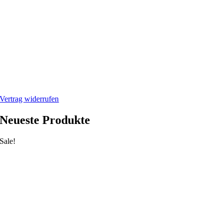
Rücksendung/Retouren
Impressum
Datenschutzerklärung
Mein Webshop
Webshop
Mein Account
Warenkorb
Vertrag widerrufen
Neueste Produkte
Sale!