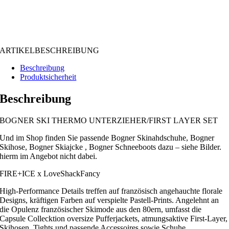
ARTIKELBESCHREIBUNG
Beschreibung
Produktsicherheit
Beschreibung
BOGNER SKI THERMO UNTERZIEHER/FIRST LAYER SET
Und im Shop finden Sie passende Bogner Skinahdschuhe, Bogner
Skihose, Bogner Skiajcke , Bogner Schneeboots dazu – siehe Bilder.
hierm im Angebot nicht dabei.
FIRE+ICE x LoveShackFancy
High-Performance Details treffen auf französisch angehauchte florale
Designs, kräftigen Farben auf verspielte Pastell-Prints. Angelehnt an
die Opulenz französischer Skimode aus den 80ern, umfasst die
Capsule Collecktion oversize Pufferjackets, atmungsaktive First-Layer,
Skihosen, Tights und passende Accessoires sowie Schuhe.