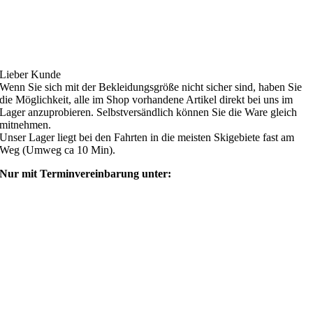
Ski4fun Service
Lieber Kunde
Wenn Sie sich mit der Bekleidungsgröße nicht sicher sind, haben Sie
die Möglichkeit, alle im Shop vorhandene Artikel direkt bei uns im
Lager anzuprobieren. Selbstversändlich können Sie die Ware gleich
mitnehmen.
Unser Lager liegt bei den Fahrten in die meisten Skigebiete fast am
Weg (Umweg ca 10 Min).
Nur mit Terminvereinbarung unter:
shop@ski4fun-outlet.com
‭+49 160 8569774‬
Rechtliches
AGB
Zahlung und Versand
Widerrufsbelehrung