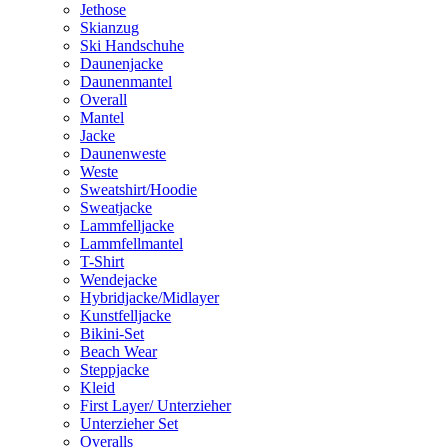
Jethose
Skianzug
Ski Handschuhe
Daunenjacke
Daunenmantel
Overall
Mantel
Jacke
Daunenweste
Weste
Sweatshirt/Hoodie
Sweatjacke
Lammfelljacke
Lammfellmantel
T-Shirt
Wendejacke
Hybridjacke/Midlayer
Kunstfelljacke
Bikini-Set
Beach Wear
Steppjacke
Kleid
First Layer/ Unterzieher
Unterzieher Set
Overalls