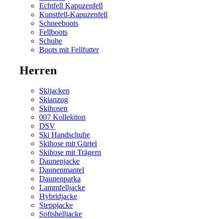
Echtfell Kapuzenfell
Kunstfell-Kapuzenfell
Schneeboots
Fellboots
Schuhe
Boots mit Fellfutter
Herren
Skijacken
Skianzug
Skihosen
007 Kollektion
DSV
Ski Handschuhe
Skihose mit Gürtel
Skihose mit Trägern
Daunenjacke
Daunenmantel
Daunenparka
Lammfelljacke
Hybridjacke
Steppjacke
Softshelljacke