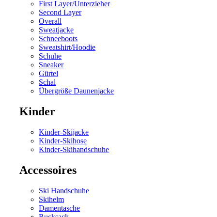
First Layer/Unterzieher
Second Layer
Overall
Sweatjacke
Schneeboots
Sweatshirt/Hoodie
Schuhe
Sneaker
Gürtel
Schal
Übergröße Daunenjacke
Kinder
Kinder-Skijacke
Kinder-Skihose
Kinder-Skihandschuhe
Accessoires
Ski Handschuhe
Skihelm
Damentasche
Rucksack