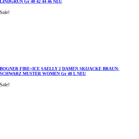
LINDGRÜN Gr 40 42 44 46 NEU
Sale!
BOGNER FIRE+ICE SAELLY 2 DAMEN SKIJACKE BRAUN-
SCHWARZ MUSTER WOMEN Gr 40 L NEU
Sale!