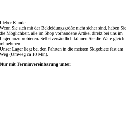
Ski4fun Service
Lieber Kunde
Wenn Sie sich mit der Bekleidungsgröße nicht sicher sind, haben Sie
die Möglichkeit, alle im Shop vorhandene Artikel direkt bei uns im
Lager anzuprobieren. Selbstversändlich können Sie die Ware gleich
mitnehmen.
Unser Lager liegt bei den Fahrten in die meisten Skigebiete fast am
Weg (Umweg ca 10 Min).
Nur mit Terminvereinbarung unter:
shop@ski4fun-outlet.com
‭+49 160 8569774‬
Rechtliches
AGB
Zahlung und Versand
Widerrufsbelehrung
Rücksendung/Retouren
Impressum