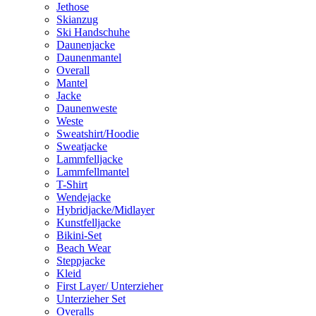
Jethose
Skianzug
Ski Handschuhe
Daunenjacke
Daunenmantel
Overall
Mantel
Jacke
Daunenweste
Weste
Sweatshirt/Hoodie
Sweatjacke
Lammfelljacke
Lammfellmantel
T-Shirt
Wendejacke
Hybridjacke/Midlayer
Kunstfelljacke
Bikini-Set
Beach Wear
Steppjacke
Kleid
First Layer/ Unterzieher
Unterzieher Set
Overalls