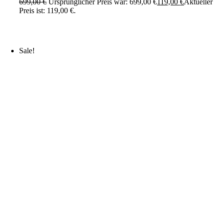
699,00
€
Ursprünglicher Preis war: 699,00 €
119,00
€
Aktueller
Preis ist: 119,00 €.
Sale!