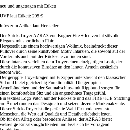
neu und ungetragen mit Etikett
UVP laut Etikett: 295 €
Infos zum Artikel laut Hersteller:
Der Strick-Troyer AZRA3 von Bogner Fire + Ice vereint stilvolle
Eleganz mit sportlichem Flair.
Hergestellt aus einem hochwertigen Wollmix, beeindruckt dieser
Pullover durch seine kunstvollen Motiv-Intarsien, die sowohl auf der
Vorder- als auch auf der Rückseite zu finden sind.
Diese Intarsien verleihen dem Troyer einen einzigartigen Look, der
durch die kontrastiven Einsätze an den langen Ärmeln zusätzlich
betont wird.
Der gerippte Troyerkragen mit B-Zipper unterstreicht den klassischen
Stil und bietet gleichzeitig Funktionalität. Die gerippten
Ärmelbündchen und der Saumabschluss mit Rippbund sorgen für
einen komfortablen Sitz und ein angenehmes Tragegefühl.
Ein textiles Logo-Patch auf der Rückseite und das FIRE+ICE Stitchin
am Ärmel runden das Design ab und setzen dezente Markenakzente.
Dieser Strick-Troyer ist die perfekte Wahl für modebewusste
Menschen, die Wert auf Qualität und Detailverliebtheit legen.
Ob für den Alltag oder besondere Anlässe, der AZRA3 bietet
vielseitige Einsatzmöglichkeiten und lässt sich hervorragend
kombinieren