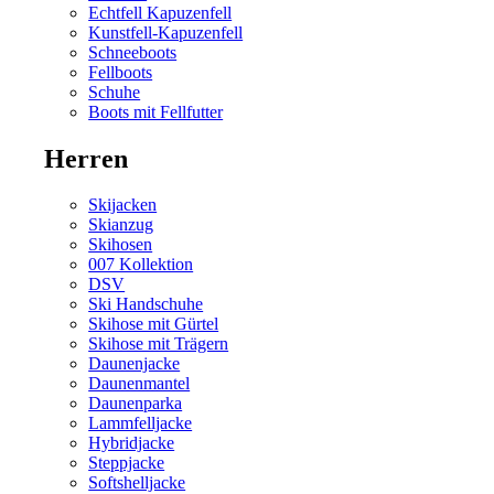
Echtfell Kapuzenfell
Kunstfell-Kapuzenfell
Schneeboots
Fellboots
Schuhe
Boots mit Fellfutter
Herren
Skijacken
Skianzug
Skihosen
007 Kollektion
DSV
Ski Handschuhe
Skihose mit Gürtel
Skihose mit Trägern
Daunenjacke
Daunenmantel
Daunenparka
Lammfelljacke
Hybridjacke
Steppjacke
Softshelljacke