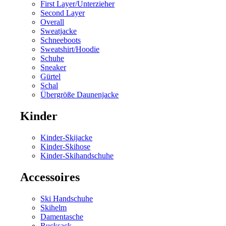
First Layer/Unterzieher
Second Layer
Overall
Sweatjacke
Schneeboots
Sweatshirt/Hoodie
Schuhe
Sneaker
Gürtel
Schal
Übergröße Daunenjacke
Kinder
Kinder-Skijacke
Kinder-Skihose
Kinder-Skihandschuhe
Accessoires
Ski Handschuhe
Skihelm
Damentasche
Rucksack