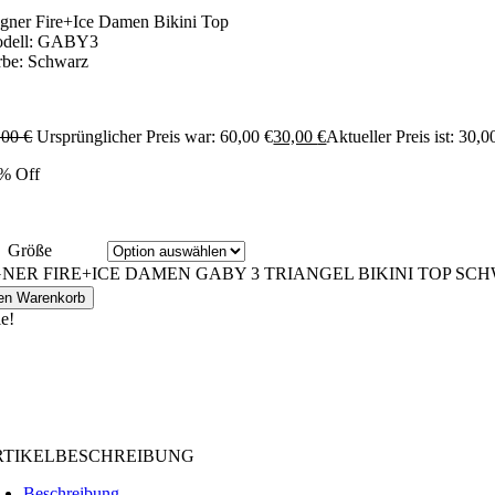
gner Fire+Ice Damen Bikini Top
dell: GABY3
rbe: Schwarz
,00
€
Ursprünglicher Preis war: 60,00 €
30,00
€
Aktueller Preis ist: 30,0
% Off
Größe
NER FIRE+ICE DAMEN GABY 3 TRIANGEL BIKINI TOP SCHWA
den Warenkorb
le!
RTIKELBESCHREIBUNG
Beschreibung