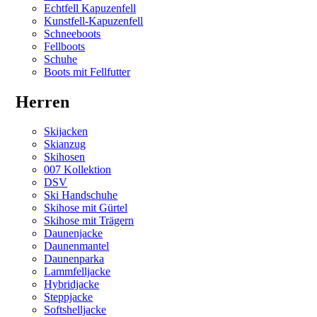
Echtfell Kapuzenfell
Kunstfell-Kapuzenfell
Schneeboots
Fellboots
Schuhe
Boots mit Fellfutter
Herren
Skijacken
Skianzug
Skihosen
007 Kollektion
DSV
Ski Handschuhe
Skihose mit Gürtel
Skihose mit Trägern
Daunenjacke
Daunenmantel
Daunenparka
Lammfelljacke
Hybridjacke
Steppjacke
Softshelljacke