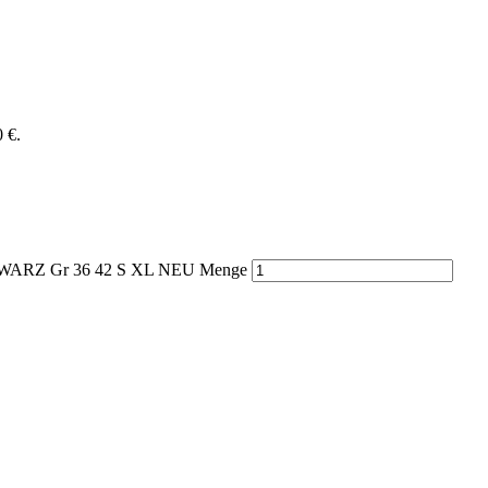
0 €.
RZ Gr 36 42 S XL NEU Menge