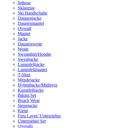
Jethose
Skianzug
Ski Handschuhe
Daunenjacke
Daunenmantel
Overall
Mantel
Jacke
Daunenweste
Weste
Sweatshirt/Hoodie
Sweatjacke
Lammfelljacke
Lammfellmantel
T-Shirt
Wendejacke
Hybridjacke/Midlayer
Kunstfelljacke
Bikini-Set
Beach Wear
Steppjacke
Kleid
First Layer/ Unterzieher
Unterzieher Set
Overalls