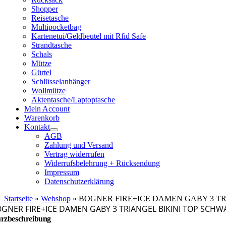
Shopper
Reisetasche
Multipocketbag
Kartenetui/Geldbeutel mit Rfid Safe
Strandtasche
Schals
Mütze
Gürtel
Schlüsselanhänger
Wollmütze
Aktentasche/Laptoptasche
Mein Account
Warenkorb
Kontakt
AGB
Zahlung und Versand
Vertrag widerrufen
Widerrufsbelehrung + Rücksendung
Impressum
Datenschutzerklärung
Startseite
»
Webshop
»
BOGNER FIRE+ICE DAMEN GABY 3 TRI
GNER FIRE+ICE DAMEN GABY 3 TRIANGEL BIKINI TOP SCHWA
rzbeschreibung