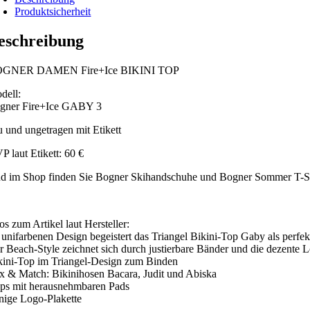
Produktsicherheit
eschreibung
GNER DAMEN Fire+Ice BIKINI TOP
dell:
gner Fire+Ice GABY 3
u und ungetragen mit Etikett
P laut Etikett: 60 €
d im Shop finden Sie Bogner Skihandschuhe und Bogner Sommer T-Shir
os zum Artikel laut Hersteller:
 unifarbenen Design begeistert das Triangel Bikini-Top Gaby als perfe
r Beach-Style zeichnet sich durch justierbare Bänder und die dezente L
kini-Top im Triangel-Design zum Binden
x & Match: Bikinihosen Bacara, Judit und Abiska
ps mit herausnehmbaren Pads
nige Logo-Plakette