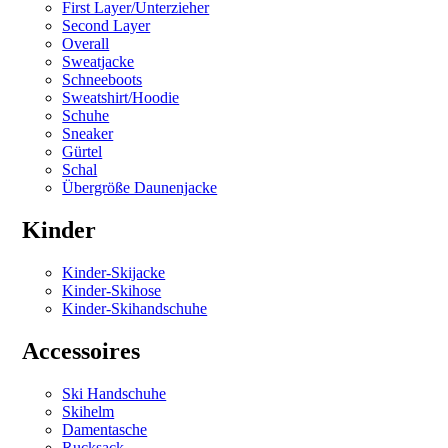
First Layer/Unterzieher
Second Layer
Overall
Sweatjacke
Schneeboots
Sweatshirt/Hoodie
Schuhe
Sneaker
Gürtel
Schal
Übergröße Daunenjacke
Kinder
Kinder-Skijacke
Kinder-Skihose
Kinder-Skihandschuhe
Accessoires
Ski Handschuhe
Skihelm
Damentasche
Rucksack