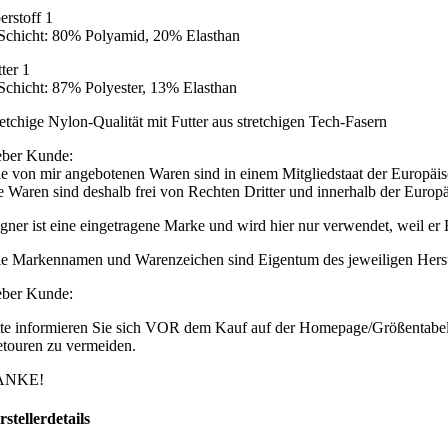
erstoff 1
 Schicht: 80% Polyamid, 20% Elasthan
ter 1
 Schicht: 87% Polyester, 13% Elasthan
retchige Nylon-Qualität mit Futter aus stretchigen Tech-Fasern
eber Kunde:
le von mir angebotenen Waren sind in einem Mitgliedstaat der Europäi
e Waren sind deshalb frei von Rechten Dritter und innerhalb der Europä
gner ist eine eingetragene Marke und wird hier nur verwendet, weil er B
le Markennamen und Warenzeichen sind Eigentum des jeweiligen Herstell
eber Kunde:
tte informieren Sie sich VOR dem Kauf auf der Homepage/Größentabelle
etouren zu vermeiden.
ANKE!
rstellerdetails