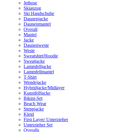
Jethose
Skianzug
Ski Handschuhe
Daunenjacke
Daunenmantel
Overall
Mantel
Jacke
Daunenweste
Weste
Sweatshirt/Hoodie
Sweatjacke
Lammfelljacke
Lammfellmantel
T-Shirt
Wendejacke
Hybridjacke/Midlayer
Kunstfelljacke
Bikini-Set
Beach Wear
Steppjacke
Kleid
First Layer/ Unterzieher
Unterzieher Set
Overalls