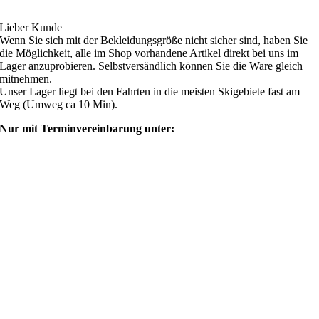
Lieber Kunde
Wenn Sie sich mit der Bekleidungsgröße nicht sicher sind, haben Sie
die Möglichkeit, alle im Shop vorhandene Artikel direkt bei uns im
Lager anzuprobieren. Selbstversändlich können Sie die Ware gleich
mitnehmen.
Unser Lager liegt bei den Fahrten in die meisten Skigebiete fast am
Weg (Umweg ca 10 Min).
Nur mit Terminvereinbarung unter:
shop@ski4fun-outlet.com
‭+49 160 8569774‬
Rechtliches
AGB
Zahlung und Versand
Widerrufsbelehrung
Rücksendung/Retouren
Impressum
Datenschutzerklärung