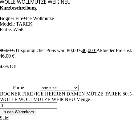
WOLLE WOLLMÜTZE WEIß NEU
Kurzbeschreibung
Bogner Fire+Ice Wollmütze
Modell: TAREK
Farbe: Weiß
80,00
€
Ursprünglicher Preis war: 80,00 €
46,00
€
Aktueller Preis ist:
46,00 €.
43% Off
Farbe
BOGNER FIRE+ICE HERREN DAMEN MÜTZE TAREK 50%
WOLLE WOLLMÜTZE WEIß NEU Menge
In den Warenkorb
Sale!