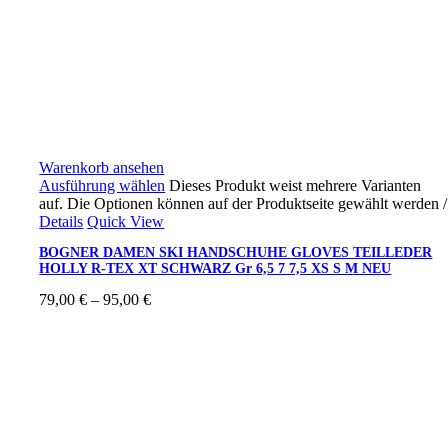
Warenkorb ansehen
Ausführung wählen
Dieses Produkt weist mehrere Varianten
auf. Die Optionen können auf der Produktseite gewählt werden
/
Details
Quick View
BOGNER DAMEN SKI HANDSCHUHE GLOVES TEILLEDER
HOLLY R-TEX XT SCHWARZ Gr 6,5 7 7,5 XS S M NEU
79,00
€
–
95,00
€
Ski4fun Service