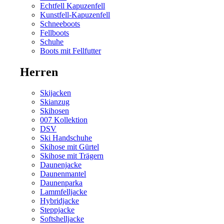
Echtfell Kapuzenfell
Kunstfell-Kapuzenfell
Schneeboots
Fellboots
Schuhe
Boots mit Fellfutter
Herren
Skijacken
Skianzug
Skihosen
007 Kollektion
DSV
Ski Handschuhe
Skihose mit Gürtel
Skihose mit Trägern
Daunenjacke
Daunenmantel
Daunenparka
Lammfelljacke
Hybridjacke
Steppjacke
Softshelljacke