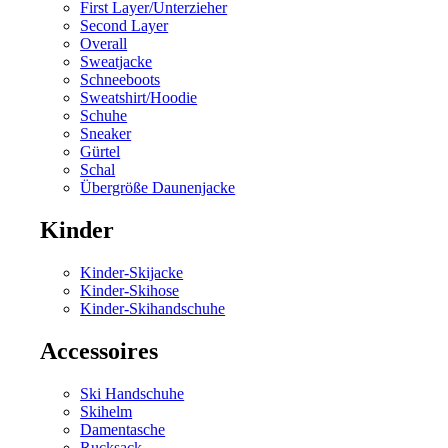
First Layer/Unterzieher
Second Layer
Overall
Sweatjacke
Schneeboots
Sweatshirt/Hoodie
Schuhe
Sneaker
Gürtel
Schal
Übergröße Daunenjacke
Kinder
Kinder-Skijacke
Kinder-Skihose
Kinder-Skihandschuhe
Accessoires
Ski Handschuhe
Skihelm
Damentasche
Rucksack