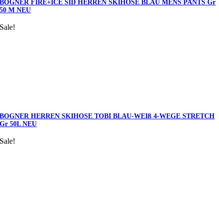
BOGNER FIRE+ICE SID HERREN SKIHOSE BLAU MENS PANTS Gr
50 M NEU
Sale!
BOGNER HERREN SKIHOSE TOBI BLAU-WEIß 4-WEGE STRETCH
Gr 50L NEU
Sale!