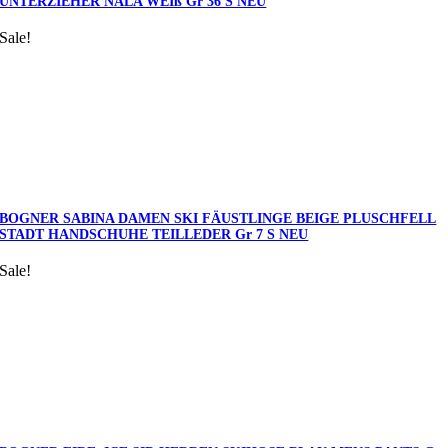
UNTERZIEHER NALA WEIß Gr 36 S NEU
Sale!
BOGNER SABINA DAMEN SKI FÄUSTLINGE BEIGE PLUSCHFELL
STADT HANDSCHUHE TEILLEDER Gr 7 S NEU
Sale!