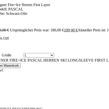
gner Fire+Ice Herren First Layer
dell: PASCAL
rbe: Schwarz-Oliv
0,00
€
Ursprünglicher Preis war: 180,00 €
109,00
€
Aktueller Preis ist: 
% Off
Größe
NER FIRE+ICE PASCAL HERREN SKI LONGSLEEVE FIRST 
den Warenkorb
le!