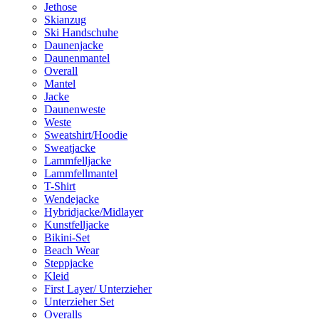
Jethose
Skianzug
Ski Handschuhe
Daunenjacke
Daunenmantel
Overall
Mantel
Jacke
Daunenweste
Weste
Sweatshirt/Hoodie
Sweatjacke
Lammfelljacke
Lammfellmantel
T-Shirt
Wendejacke
Hybridjacke/Midlayer
Kunstfelljacke
Bikini-Set
Beach Wear
Steppjacke
Kleid
First Layer/ Unterzieher
Unterzieher Set
Overalls