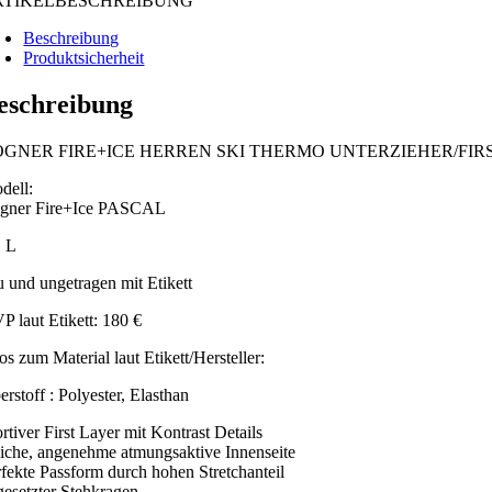
RTIKELBESCHREIBUNG
Beschreibung
Produktsicherheit
eschreibung
OGNER FIRE+ICE HERREN SKI THERMO UNTERZIEHER/FIR
dell:
gner Fire+Ice PASCAL
. L
u und ungetragen mit Etikett
P laut Etikett: 180 €
os zum Material laut Etikett/Hersteller:
rstoff : Polyester, Elasthan
rtiver First Layer mit Kontrast Details
iche, angenehme atmungsaktive Innenseite
rfekte Passform durch hohen Stretchanteil
gesetzter Stehkragen