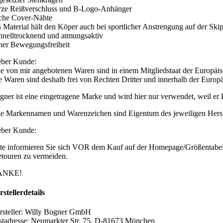
rze Reißverschluss und B-Logo-Anhänger
ache Cover-Nähte
s Material hält den Köper auch bei sportlicher Anstrengung auf der Ski
hnelltrocknend und atmungsaktiv
her Bewegungsfreiheit
eber Kunde:
le von mir angebotenen Waren sind in einem Mitgliedstaat der Europäi
e Waren sind deshalb frei von Rechten Dritter und innerhalb der Europä
gner ist eine eingetragene Marke und wird hier nur verwendet, weil er B
le Markennamen und Warenzeichen sind Eigentum des jeweiligen Herstell
eber Kunde:
tte informieren Sie sich VOR dem Kauf auf der Homepage/Größentabelle
etouren zu vermeiden.
ANKE!
rstellerdetails
rsteller: Willy Bogner GmbH
stadresse: Neumarkter Str. 75, D-81673 München