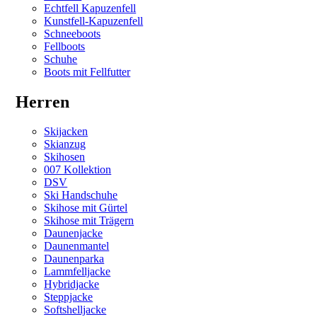
Echtfell Kapuzenfell
Kunstfell-Kapuzenfell
Schneeboots
Fellboots
Schuhe
Boots mit Fellfutter
Herren
Skijacken
Skianzug
Skihosen
007 Kollektion
DSV
Ski Handschuhe
Skihose mit Gürtel
Skihose mit Trägern
Daunenjacke
Daunenmantel
Daunenparka
Lammfelljacke
Hybridjacke
Steppjacke
Softshelljacke