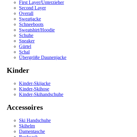
First Layer/Unterzieher
Second Layer
Overall
Sweatjacke
Schneeboots
Sweatshirt/Hoodie
Schuhe
Sneaker
Gürtel
Schal
Übergröße Daunenjacke
Kinder
Kinder-Skijacke
Kinder-Skihose
Kinder-Skihandschuhe
Accessoires
Ski Handschuhe
Skihelm
Damentasche
Rucksack