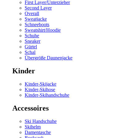
First Layer/Unterzieher
Second Layer
Overall
Sweatjacke
Schneeboots
Sweatshirt/Hoodie
Schuhe
Sneaker
Gürtel
Schal
Übergröße Daunenjacke
Kinder
Kinder-Skijacke
Kinder-Skihose
Kinder-Skihandschuhe
Accessoires
Ski Handschuhe
Skihelm
Damentasche
Rucksack