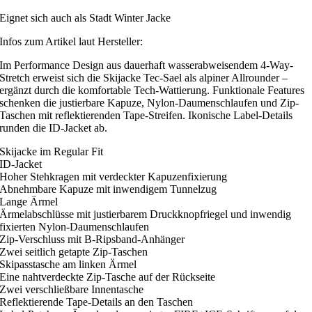
Eignet sich auch als Stadt Winter Jacke
Infos zum Artikel laut Hersteller:
Im Performance Design aus dauerhaft wasserabweisendem 4-Way-
Stretch erweist sich die Skijacke Tec-Sael als alpiner Allrounder –
ergänzt durch die komfortable Tech-Wattierung. Funktionale Features
schenken die justierbare Kapuze, Nylon-Daumenschlaufen und Zip-
Taschen mit reflektierenden Tape-Streifen. Ikonische Label-Details
runden die ID-Jacket ab.
Skijacke im Regular Fit
ID-Jacket
Hoher Stehkragen mit verdeckter Kapuzenfixierung
Abnehmbare Kapuze mit inwendigem Tunnelzug
Lange Ärmel
Ärmelabschlüsse mit justierbarem Druckknopfriegel und inwendig
fixierten Nylon-Daumenschlaufen
Zip-Verschluss mit B-Ripsband-Anhänger
Zwei seitlich getapte Zip-Taschen
Skipasstasche am linken Ärmel
Eine nahtverdeckte Zip-Tasche auf der Rückseite
Zwei verschließbare Innentasche
Reflektierende Tape-Details an den Taschen