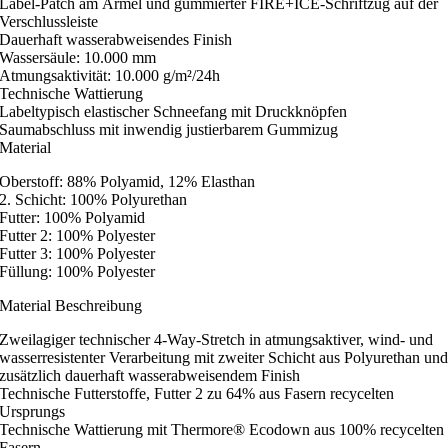
Label-Patch am Ärmel und gummierter FIRE+ICE-Schriftzug auf der
Verschlussleiste
Dauerhaft wasserabweisendes Finish
Wassersäule: 10.000 mm
Atmungsaktivität: 10.000 g/m²/24h
Technische Wattierung
Labeltypisch elastischer Schneefang mit Druckknöpfen
Saumabschluss mit inwendig justierbarem Gummizug
Material
Oberstoff: 88% Polyamid, 12% Elasthan
2. Schicht: 100% Polyurethan
Futter: 100% Polyamid
Futter 2: 100% Polyester
Futter 3: 100% Polyester
Füllung: 100% Polyester
Material Beschreibung
Zweilagiger technischer 4-Way-Stretch in atmungsaktiver, wind- und
wasserresistenter Verarbeitung mit zweiter Schicht aus Polyurethan un
zusätzlich dauerhaft wasserabweisendem Finish
Technische Futterstoffe, Futter 2 zu 64% aus Fasern recycelten
Ursprungs
Technische Wattierung mit Thermore® Ecodown aus 100% recycelten
Fasern