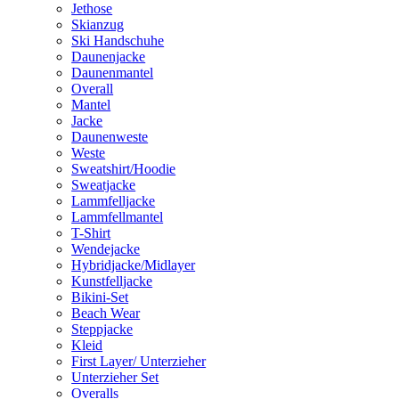
Jethose
Skianzug
Ski Handschuhe
Daunenjacke
Daunenmantel
Overall
Mantel
Jacke
Daunenweste
Weste
Sweatshirt/Hoodie
Sweatjacke
Lammfelljacke
Lammfellmantel
T-Shirt
Wendejacke
Hybridjacke/Midlayer
Kunstfelljacke
Bikini-Set
Beach Wear
Steppjacke
Kleid
First Layer/ Unterzieher
Unterzieher Set
Overalls