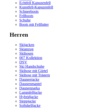
Echtfell Kapuzenfell
Kunstfell-Kapuzenfell
Schneeboots
Fellboots
Schuhe
Boots mit Fellfutter
Herren
Skijacken
Skianzug
Skihosen
007 Kollektion
DSV
Ski Handschuhe
Skihose mit Gürtel
Skihose mit Trägern
Daunenjacke
Daunenmantel
Daunenparka
Lammfelljacke
Hybridjacke
Steppjacke
Softshelljacke