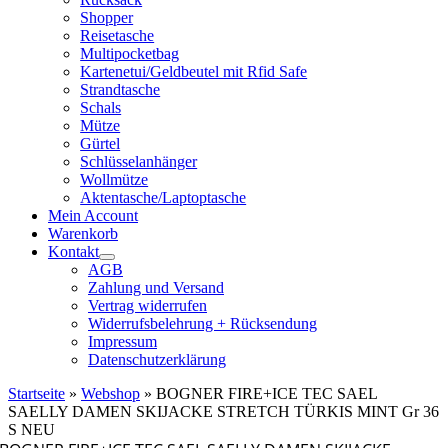
Shopper
Reisetasche
Multipocketbag
Kartenetui/Geldbeutel mit Rfid Safe
Strandtasche
Schals
Mütze
Gürtel
Schlüsselanhänger
Wollmütze
Aktentasche/Laptoptasche
Mein Account
Warenkorb
Kontakt
AGB
Zahlung und Versand
Vertrag widerrufen
Widerrufsbelehrung + Rücksendung
Impressum
Datenschutzerklärung
Startseite
»
Webshop
»
BOGNER FIRE+ICE TEC SAEL
SAELLY DAMEN SKIJACKE STRETCH TÜRKIS MINT Gr 36
S NEU