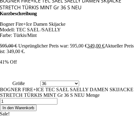
BOGNER FIRE+ICE TEC SAEL SAELLY DAMEN SKIJACKE
STRETCH TÜRKIS MINT Gr 36 S NEU
Kurzbeschreibung
Bogner Fire+Ice Damen Skijacke
Modell: TEC SAEL /SAELLY
Farbe: Türkis/Mint
595,00
€
Ursprünglicher Preis war: 595,00 €
349,00
€
Aktueller Preis
ist: 349,00 €.
41% Off
Größe
BOGNER FIRE+ICE TEC SAEL SAELLY DAMEN SKIJACKE
STRETCH TÜRKIS MINT Gr 36 S NEU Menge
In den Warenkorb
Sale!