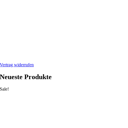
Widerrufsbelehrung
Rücksendung/Retouren
Impressum
Datenschutzerklärung
Mein Webshop
Webshop
Mein Account
Warenkorb
Vertrag widerrufen
Neueste Produkte
Sale!