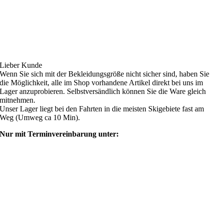
Ski4fun Service
Lieber Kunde
Wenn Sie sich mit der Bekleidungsgröße nicht sicher sind, haben Sie
die Möglichkeit, alle im Shop vorhandene Artikel direkt bei uns im
Lager anzuprobieren. Selbstversändlich können Sie die Ware gleich
mitnehmen.
Unser Lager liegt bei den Fahrten in die meisten Skigebiete fast am
Weg (Umweg ca 10 Min).
Nur mit Terminvereinbarung unter:
shop@ski4fun-outlet.com
‭+49 160 8569774‬
Rechtliches
AGB
Zahlung und Versand