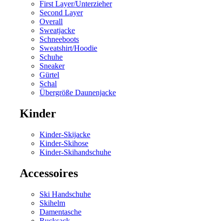
First Layer/Unterzieher
Second Layer
Overall
Sweatjacke
Schneeboots
Sweatshirt/Hoodie
Schuhe
Sneaker
Gürtel
Schal
Übergröße Daunenjacke
Kinder
Kinder-Skijacke
Kinder-Skihose
Kinder-Skihandschuhe
Accessoires
Ski Handschuhe
Skihelm
Damentasche
Rucksack