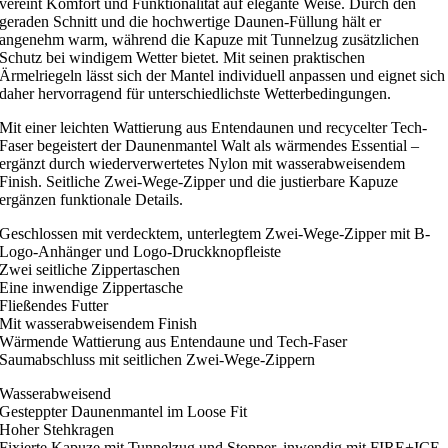
vereint Komfort und Funktionalität auf elegante Weise. Durch den
geraden Schnitt und die hochwertige Daunen-Füllung hält er
angenehm warm, während die Kapuze mit Tunnelzug zusätzlichen
Schutz bei windigem Wetter bietet. Mit seinen praktischen
Ärmelriegeln lässt sich der Mantel individuell anpassen und eignet sich
daher hervorragend für unterschiedlichste Wetterbedingungen.
Mit einer leichten Wattierung aus Entendaunen und recycelter Tech-
Faser begeistert der Daunenmantel Walt als wärmendes Essential –
ergänzt durch wiederverwertetes Nylon mit wasserabweisendem
Finish. Seitliche Zwei-Wege-Zipper und die justierbare Kapuze
ergänzen funktionale Details.
Geschlossen mit verdecktem, unterlegtem Zwei-Wege-Zipper mit B-
Logo-Anhänger und Logo-Druckknopfleiste
Zwei seitliche Zippertaschen
Eine inwendige Zippertasche
Fließendes Futter
Mit wasserabweisendem Finish
Wärmende Wattierung aus Entendaune und Tech-Faser
Saumabschluss mit seitlichen Zwei-Wege-Zippern
Wasserabweisend
Gesteppter Daunenmantel im Loose Fit
Hoher Stehkragen
Fixierte Kapuze mit Tunnelzug und Stopper, inwendig mit FIRE+ICE