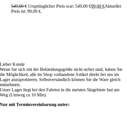
549,00
€
Ursprünglicher Preis war: 549,00 €
99,00
€
Aktueller
Preis ist: 99,00 €.
Ski4fun Service
Lieber Kunde
Wenn Sie sich mit der Bekleidungsgröße nicht sicher sind, haben Sie
die Möglichkeit, alle im Shop vorhandene Artikel direkt bei uns im
Lager anzuprobieren. Selbstversändlich können Sie die Ware gleich
mitnehmen.
Unser Lager liegt bei den Fahrten in die meisten Skigebiete fast am
Weg (Umweg ca 10 Min).
Nur mit Terminvereinbarung unter:
shop@ski4fun-outlet.com
‭+49 160 8569774‬