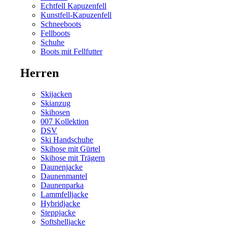
Echtfell Kapuzenfell
Kunstfell-Kapuzenfell
Schneeboots
Fellboots
Schuhe
Boots mit Fellfutter
Herren
Skijacken
Skianzug
Skihosen
007 Kollektion
DSV
Ski Handschuhe
Skihose mit Gürtel
Skihose mit Trägern
Daunenjacke
Daunenmantel
Daunenparka
Lammfelljacke
Hybridjacke
Steppjacke
Softshelljacke