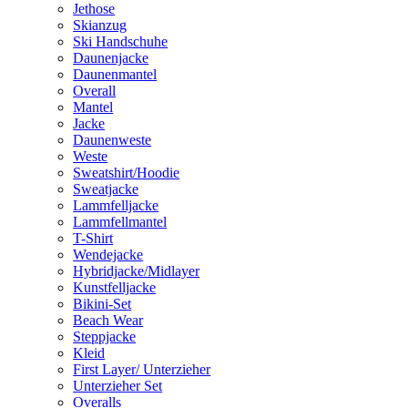
Jethose
Skianzug
Ski Handschuhe
Daunenjacke
Daunenmantel
Overall
Mantel
Jacke
Daunenweste
Weste
Sweatshirt/Hoodie
Sweatjacke
Lammfelljacke
Lammfellmantel
T-Shirt
Wendejacke
Hybridjacke/Midlayer
Kunstfelljacke
Bikini-Set
Beach Wear
Steppjacke
Kleid
First Layer/ Unterzieher
Unterzieher Set
Overalls