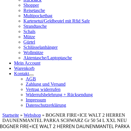
Shopper
Reisetasche
Multipocketbag
Kartenetui/Geldbeutel mit Rfid Safe
Strandtasche
Schals
Mütze
Gürtel
Schlüsselanhänger
Wollmütze
Aktentasche/Laptoptasche
Mein Account
Warenkorb
Kontakt
AGB
Zahlung und Versand
Vertrag widerrufen
Widerrufsbelehrung + Rücksendung
Impressum
Datenschutzerklärung
Startseite
»
Webshop
»
BOGNER FIRE+ICE WALT 2 HERREN
DAUNENMANTEL PARKA SCHWARZ Gr 50 54 L XXL NEU
BOGNER FIRE+ICE WALT 2 HERREN DAUNENMANTEL PARKA