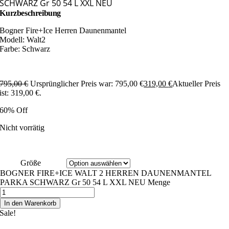
SCHWARZ Gr 50 54 L XXL NEU
Kurzbeschreibung
Bogner Fire+Ice Herren Daunenmantel
Modell: Walt2
Farbe: Schwarz
795,00
€
Ursprünglicher Preis war: 795,00 €
319,00
€
Aktueller Preis
ist: 319,00 €.
60% Off
Nicht vorrätig
Größe
BOGNER FIRE+ICE WALT 2 HERREN DAUNENMANTEL
PARKA SCHWARZ Gr 50 54 L XXL NEU Menge
In den Warenkorb
Sale!