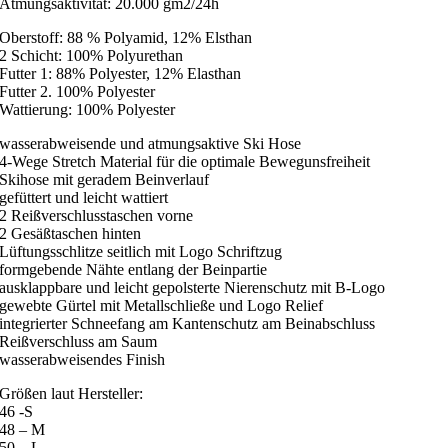
Atmungsaktivität: 20.000 gm2/24h
Oberstoff: 88 % Polyamid, 12% Elsthan
2 Schicht: 100% Polyurethan
Futter 1: 88% Polyester, 12% Elasthan
Futter 2. 100% Polyester
Wattierung: 100% Polyester
wasserabweisende und atmungsaktive Ski Hose
4-Wege Stretch Material für die optimale Bewegunsfreiheit
Skihose mit geradem Beinverlauf
gefüttert und leicht wattiert
2 Reißverschlusstaschen vorne
2 Gesäßtaschen hinten
Lüftungsschlitze seitlich mit Logo Schriftzug
formgebende Nähte entlang der Beinpartie
ausklappbare und leicht gepolsterte Nierenschutz mit B-Logo
gewebte Gürtel mit Metallschließe und Logo Relief
integrierter Schneefang am Kantenschutz am Beinabschluss
Reißverschluss am Saum
wasserabweisendes Finish
Größen laut Hersteller:
46 -S
48 – M
50 – L