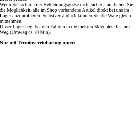
Wenn Sie sich mit der Bekleidungsgröße nicht sicher sind, haben Sie
die Möglichkeit, alle im Shop vorhandene Artikel direkt bei uns im
Lager anzuprobieren. Selbstversändlich können Sie die Ware gleich
mitnehmen.
Unser Lager liegt bei den Fahrten in die meisten Skigebiete fast am
Weg (Umweg ca 10 Min).
Nur mit Terminvereinbarung unter:
shop@ski4fun-outlet.com
‭+49 160 8569774‬
Rechtliches
AGB
Zahlung und Versand
Widerrufsbelehrung
Rücksendung/Retouren
Impressum
Datenschutzerklärung
Mein Webshop