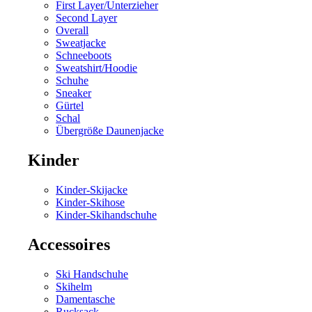
First Layer/Unterzieher
Second Layer
Overall
Sweatjacke
Schneeboots
Sweatshirt/Hoodie
Schuhe
Sneaker
Gürtel
Schal
Übergröße Daunenjacke
Kinder
Kinder-Skijacke
Kinder-Skihose
Kinder-Skihandschuhe
Accessoires
Ski Handschuhe
Skihelm
Damentasche
Rucksack