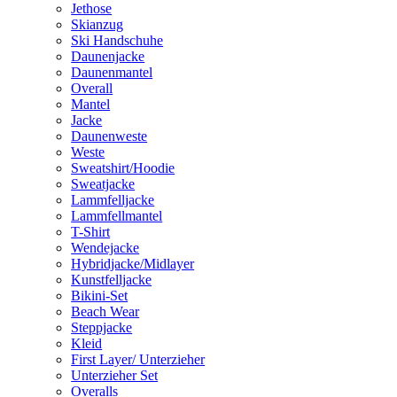
Jethose
Skianzug
Ski Handschuhe
Daunenjacke
Daunenmantel
Overall
Mantel
Jacke
Daunenweste
Weste
Sweatshirt/Hoodie
Sweatjacke
Lammfelljacke
Lammfellmantel
T-Shirt
Wendejacke
Hybridjacke/Midlayer
Kunstfelljacke
Bikini-Set
Beach Wear
Steppjacke
Kleid
First Layer/ Unterzieher
Unterzieher Set
Overalls