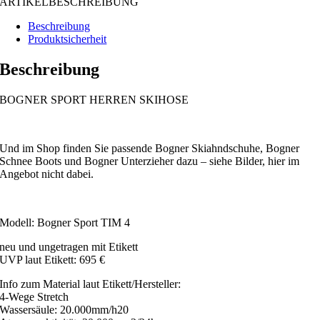
ARTIKELBESCHREIBUNG
Beschreibung
Produktsicherheit
Beschreibung
BOGNER SPORT HERREN SKIHOSE
Und im Shop finden Sie passende Bogner Skiahndschuhe, Bogner
Schnee Boots und Bogner Unterzieher dazu – siehe Bilder, hier im
Angebot nicht dabei.
Modell: Bogner Sport TIM 4
neu und ungetragen mit Etikett
UVP laut Etikett: 695 €
Info zum Material laut Etikett/Hersteller:
4-Wege Stretch
Wassersäule: 20.000mm/h20