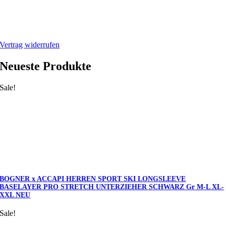
Webshop
Mein Account
Warenkorb
Vertrag widerrufen
Neueste Produkte
Sale!
BOGNER x ACCAPI HERREN SPORT SKI LONGSLEEVE
BASELAYER PRO STRETCH UNTERZIEHER SCHWARZ Gr M-L XL-
XXL NEU
Sale!