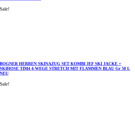
Sale!
BOGNER HERREN SKINAZUG SET KOMBI JEF SKI JACKE +
SKIHOSE TIM4 4-WEGE STRETCH MIT FLAMMEN BLAU Gr 50 L
NEU
Sale!