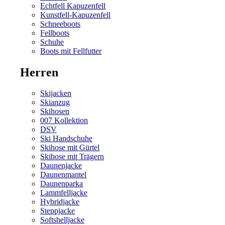
Echtfell Kapuzenfell
Kunstfell-Kapuzenfell
Schneeboots
Fellboots
Schuhe
Boots mit Fellfutter
Herren
Skijacken
Skianzug
Skihosen
007 Kollektion
DSV
Ski Handschuhe
Skihose mit Gürtel
Skihose mit Trägern
Daunenjacke
Daunenmantel
Daunenparka
Lammfelljacke
Hybridjacke
Steppjacke
Softshelljacke