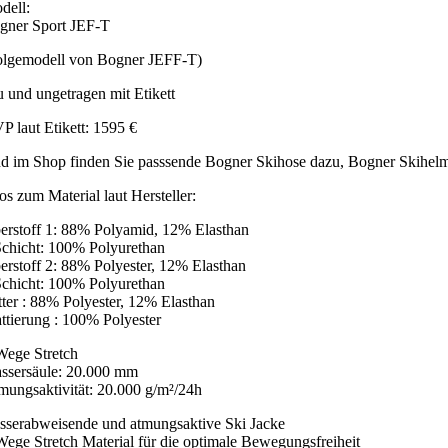
dell:
gner Sport JEF-T
olgemodell von Bogner JEFF-T)
u und ungetragen mit Etikett
P laut Etikett: 1595 €
d im Shop finden Sie passsende Bogner Skihose dazu, Bogner Skihelm,
os zum Material laut Hersteller:
erstoff 1: 88% Polyamid, 12% Elasthan
Schicht: 100% Polyurethan
erstoff 2: 88% Polyester, 12% Elasthan
Schicht: 100% Polyurethan
tter : 88% Polyester, 12% Elasthan
ttierung : 100% Polyester
Wege Stretch
ssersäule: 20.000 mm
mungsaktivität: 20.000 g/m²/24h
sserabweisende und atmungsaktive Ski Jacke
Wege Stretch Material für die optimale Bewegungsfreiheit