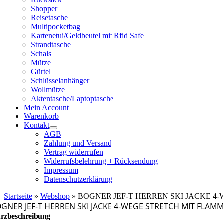
Shopper
Reisetasche
Multipocketbag
Kartenetui/Geldbeutel mit Rfid Safe
Strandtasche
Schals
Mütze
Gürtel
Schlüsselanhänger
Wollmütze
Aktentasche/Laptoptasche
Mein Account
Warenkorb
Kontakt
AGB
Zahlung und Versand
Vertrag widerrufen
Widerrufsbelehrung + Rücksendung
Impressum
Datenschutzerklärung
Startseite
»
Webshop
»
BOGNER JEF-T HERREN SKI JACKE 4
GNER JEF-T HERREN SKI JACKE 4-WEGE STRETCH MIT FLAM
rzbeschreibung