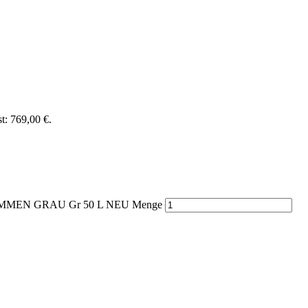
st: 769,00 €.
MMEN GRAU Gr 50 L NEU Menge