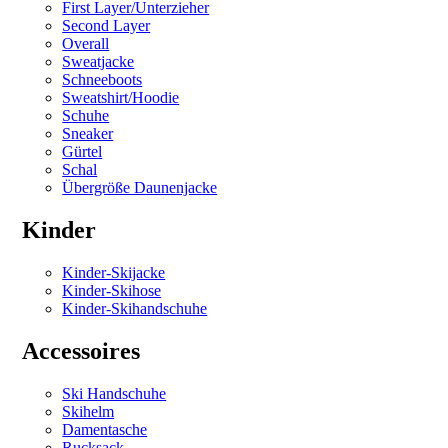
First Layer/Unterzieher
Second Layer
Overall
Sweatjacke
Schneeboots
Sweatshirt/Hoodie
Schuhe
Sneaker
Gürtel
Schal
Übergröße Daunenjacke
Kinder
Kinder-Skijacke
Kinder-Skihose
Kinder-Skihandschuhe
Accessoires
Ski Handschuhe
Skihelm
Damentasche
Rucksack