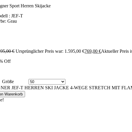
gner Sport Herren Skijacke
dell : JEF-T
rbe: Grau
595,00
€
Ursprünglicher Preis war: 1.595,00 €
769,00
€
Aktueller Preis i
% Off
Größe
NER JEF-T HERREN SKI JACKE 4-WEGE STRETCH MIT FLA
den Warenkorb
le!