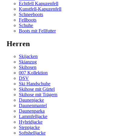
Echtfell Kapuzenfell
Kunstfell-Kapuzenfell
Schneeboots
Fellboots
Schuhe
Boots mit Fellfutter
Herren
Skijacken
Skianzug
Skihosen
007 Kollektion
DSV
Ski Handschuhe
Skihose mit Gürtel
Skihose mit Trägern
Daunenjacke
Daunenmantel
Daunenparka
Lammfelljacke
Hybridjacke
Steppjacke
Softshelljacke