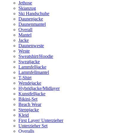
Jethose
Skianzug
Ski Handschuhe
Daunenjacke
Daunenmantel
Overall
Mantel
Jacke
Daunenweste
Weste
Sweatshirt/Hoodie
Sweatjacke
Lammfelljacke
Lammfellmantel
T-Shirt
Wendejacke
Hybridjacke/Midlayer
Kunstfelljacke
Bikini-Set
Beach Wear
Steppjacke
Kleid
First Layer/ Unterzieher
Unterzieher Set
Overalls