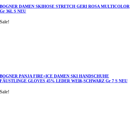
BOGNER DAMEN SKIHOSE STRETCH GERI ROSA MULTICOLOR
Gr 36L S NEU
Sale!
BOGNER PANJA FIRE+ICE DAMEN SKI HANDSCHUHE
FÄUSTLINGE GLOVES 45% LEDER WEIß-SCHWARZ Gr 7 S NEU
Sale!