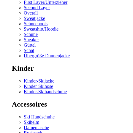
First Layer/Unterzieher
Second Layer
Overall
Sweatjacke
Schneeboots
Sweatshirt/Hoodie
Schuhe
Sneaker
Gürtel
Schal
Übergröße Daunenjacke
Kinder
Kinder-Skijacke
Kinder-Skihose
Kinder-Skihandschuhe
Accessoires
Ski Handschuhe
Skihelm
Damentasche
Rucksack