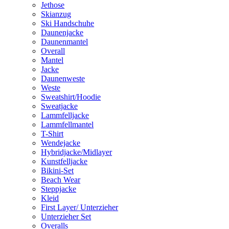
Jethose
Skianzug
Ski Handschuhe
Daunenjacke
Daunenmantel
Overall
Mantel
Jacke
Daunenweste
Weste
Sweatshirt/Hoodie
Sweatjacke
Lammfelljacke
Lammfellmantel
T-Shirt
Wendejacke
Hybridjacke/Midlayer
Kunstfelljacke
Bikini-Set
Beach Wear
Steppjacke
Kleid
First Layer/ Unterzieher
Unterzieher Set
Overalls