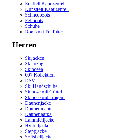
Echtfell Kapuzenfell
Kunstfell-Kapuzenfell
Schneeboots
Fellboots
Schuhe
Boots mit Fellfutter
Herren
Skijacken
Skianzug
Skihosen
007 Kollektion
DSV
Ski Handschuhe
Skihose mit Gürtel
Skihose mit Trägern
Daunenjacke
Daunenmantel
Daunenparka
Lammfelljacke
Hybridjacke
Steppjacke
Softshelljacke