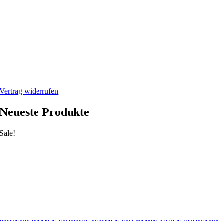
Impressum
Datenschutzerklärung
Mein Webshop
Webshop
Mein Account
Warenkorb
Vertrag widerrufen
Neueste Produkte
Sale!