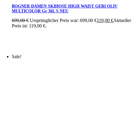
BOGNER DAMEN SKIHOSE HIGH WAIST GERI OLIV
MULTICOLOR Gr 36L S NEU
699,00
€
Ursprünglicher Preis war: 699,00 €
119,00
€
Aktueller
Preis ist: 119,00 €.
Sale!