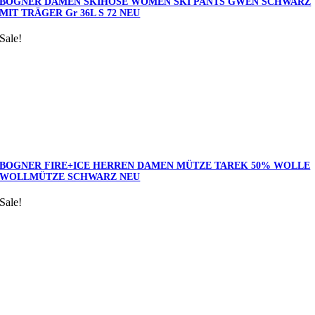
BOGNER DAMEN SKIHOSE WOMEN SKI PANTS GWEN SCHWARZ
MIT TRÄGER Gr 36L S 72 NEU
Sale!
BOGNER FIRE+ICE HERREN DAMEN MÜTZE TAREK 50% WOLLE
WOLLMÜTZE SCHWARZ NEU
Sale!