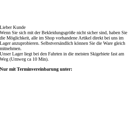
Ski4fun Service
Lieber Kunde
Wenn Sie sich mit der Bekleidungsgröße nicht sicher sind, haben Sie
die Möglichkeit, alle im Shop vorhandene Artikel direkt bei uns im
Lager anzuprobieren. Selbstversändlich können Sie die Ware gleich
mitnehmen.
Unser Lager liegt bei den Fahrten in die meisten Skigebiete fast am
Weg (Umweg ca 10 Min).
Nur mit Terminvereinbarung unter:
shop@ski4fun-outlet.com
‭+49 160 8569774‬
Rechtliches
AGB
Zahlung und Versand
Widerrufsbelehrung
Rücksendung/Retouren