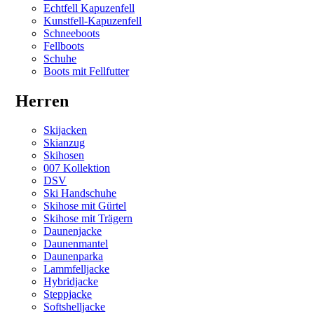
Echtfell Kapuzenfell
Kunstfell-Kapuzenfell
Schneeboots
Fellboots
Schuhe
Boots mit Fellfutter
Herren
Skijacken
Skianzug
Skihosen
007 Kollektion
DSV
Ski Handschuhe
Skihose mit Gürtel
Skihose mit Trägern
Daunenjacke
Daunenmantel
Daunenparka
Lammfelljacke
Hybridjacke
Steppjacke
Softshelljacke