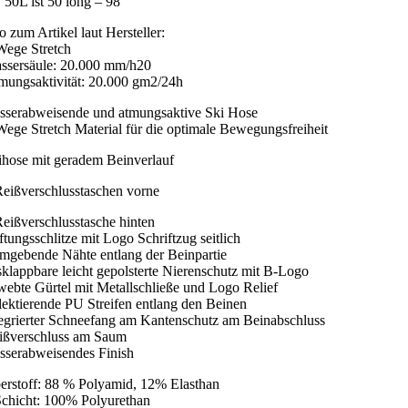
. 50L ist 50 long – 98
o zum Artikel laut Hersteller:
Wege Stretch
ssersäule: 20.000 mm/h20
mungsaktivität: 20.000 gm2/24h
sserabweisende und atmungsaktive Ski Hose
Wege Stretch Material für die optimale Bewegungsfreiheit
ihose mit geradem Beinverlauf
Reißverschlusstaschen vorne
Reißverschlusstasche hinten
ftungsschlitze mit Logo Schriftzug seitlich
rmgebende Nähte entlang der Beinpartie
sklappbare leicht gepolsterte Nierenschutz mit B-Logo
webte Gürtel mit Metallschließe und Logo Relief
flektierende PU Streifen entlang den Beinen
tegrierter Schneefang am Kantenschutz am Beinabschluss
ißverschluss am Saum
sserabweisendes Finish
erstoff: 88 % Polyamid, 12% Elasthan
Schicht: 100% Polyurethan