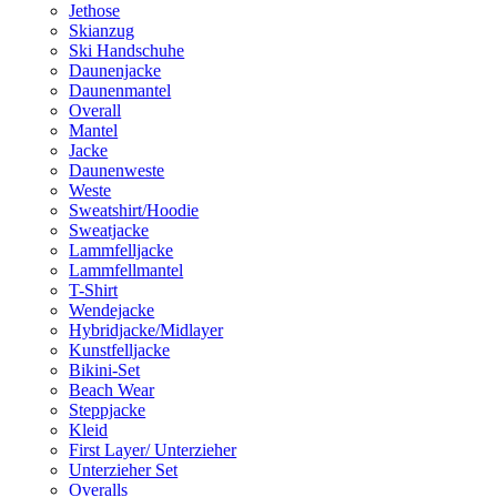
Jethose
Skianzug
Ski Handschuhe
Daunenjacke
Daunenmantel
Overall
Mantel
Jacke
Daunenweste
Weste
Sweatshirt/Hoodie
Sweatjacke
Lammfelljacke
Lammfellmantel
T-Shirt
Wendejacke
Hybridjacke/Midlayer
Kunstfelljacke
Bikini-Set
Beach Wear
Steppjacke
Kleid
First Layer/ Unterzieher
Unterzieher Set
Overalls