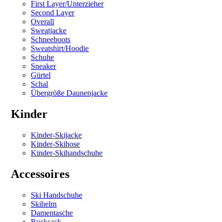
First Layer/Unterzieher
Second Layer
Overall
Sweatjacke
Schneeboots
Sweatshirt/Hoodie
Schuhe
Sneaker
Gürtel
Schal
Übergröße Daunenjacke
Kinder
Kinder-Skijacke
Kinder-Skihose
Kinder-Skihandschuhe
Accessoires
Ski Handschuhe
Skihelm
Damentasche
Rucksack