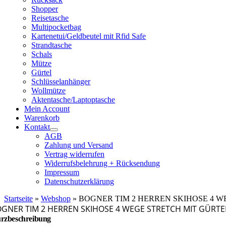
Shopper
Reisetasche
Multipocketbag
Kartenetui/Geldbeutel mit Rfid Safe
Strandtasche
Schals
Mütze
Gürtel
Schlüsselanhänger
Wollmütze
Aktentasche/Laptoptasche
Mein Account
Warenkorb
Kontakt
AGB
Zahlung und Versand
Vertrag widerrufen
Widerrufsbelehrung + Rücksendung
Impressum
Datenschutzerklärung
Startseite
»
Webshop
»
BOGNER TIM 2 HERREN SKIHOSE 4 WE
GNER TIM 2 HERREN SKIHOSE 4 WEGE STRETCH MIT GÜRTEL
rzbeschreibung