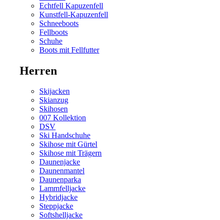
Echtfell Kapuzenfell
Kunstfell-Kapuzenfell
Schneeboots
Fellboots
Schuhe
Boots mit Fellfutter
Herren
Skijacken
Skianzug
Skihosen
007 Kollektion
DSV
Ski Handschuhe
Skihose mit Gürtel
Skihose mit Trägern
Daunenjacke
Daunenmantel
Daunenparka
Lammfelljacke
Hybridjacke
Steppjacke
Softshelljacke