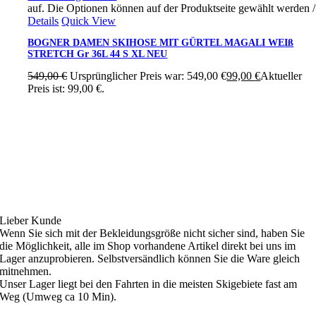
auf. Die Optionen können auf der Produktseite gewählt werden
/
Details
Quick View
BOGNER DAMEN SKIHOSE MIT GÜRTEL MAGALI WEIß
STRETCH Gr 36L 44 S XL NEU
549,00
€
Ursprünglicher Preis war: 549,00 €
99,00
€
Aktueller
Preis ist: 99,00 €.
Ski4fun Service
Lieber Kunde
Wenn Sie sich mit der Bekleidungsgröße nicht sicher sind, haben Sie
die Möglichkeit, alle im Shop vorhandene Artikel direkt bei uns im
Lager anzuprobieren. Selbstversändlich können Sie die Ware gleich
mitnehmen.
Unser Lager liegt bei den Fahrten in die meisten Skigebiete fast am
Weg (Umweg ca 10 Min).