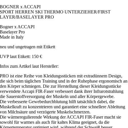
BOGNER x ACCAPI
SPORT HERREN SKI THERMO UNTERZIEHER/FIRST
LAYER/BASELAYER PRO
Bogner x ACCAPI
Baselayer Pro
Made in Italy
neu und ungetragen mit Etikett
UVP laut Etikett: 150 €
Infos zum Artikel laut Hersteller:
PRO ist eine Reihe von Kleidungsstücken mit extradünnem Design,
die sich beim täglichen Training und in der Ruhephase ergonomisch an
den Körper schmiegen. Die zur Herstellung dieser Kleidungsstücke
verwendete Accapi FIR-Faser verbessert dank ihrer Infrarotstrahlung
die Sauerstoffversorgung der Muskeln und aller Körpergewebe.
Die verbesserte Gewebedurchblutung hilft tatsächlich dabei, die
Muskelkraft zu konzentrieren und garantiert eine schnellere Ableitung
von Milchsäure und verzögerte Muskelschmerzen.
Die wärmeregulierende Wirkung der ACCAPI FIR-Faser macht sie
sowohl für warmes als auch für kaltes Klima geeignet, da die
Körpertemperatur optimiert wird, während der Schweiß besser