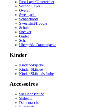
First Layer/Unterzieher
Second Layer
Overall
Sweatjacke
Schneeboots
Sweatshirt/Hoodie
Schuhe
Sneaker
Gürtel
Schal
Übergröße Daunenjacke
Kinder
Kinder-Skijacke
Kinder-Skihose
Kinder-Skihandschuhe
Accessoires
Ski Handschuhe
Skihelm
Damentasche
Rucksack