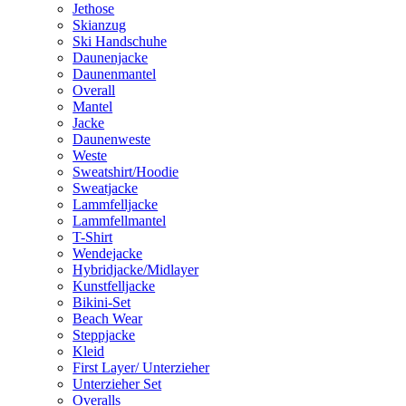
Jethose
Skianzug
Ski Handschuhe
Daunenjacke
Daunenmantel
Overall
Mantel
Jacke
Daunenweste
Weste
Sweatshirt/Hoodie
Sweatjacke
Lammfelljacke
Lammfellmantel
T-Shirt
Wendejacke
Hybridjacke/Midlayer
Kunstfelljacke
Bikini-Set
Beach Wear
Steppjacke
Kleid
First Layer/ Unterzieher
Unterzieher Set
Overalls