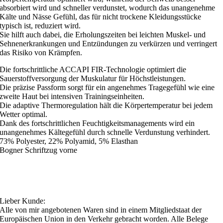
absorbiert wird und schneller verdunstet, wodurch das unangenehme
Kälte und Nässe Gefühl, das für nicht trockene Kleidungsstücke
typisch ist, reduziert wird.
Sie hilft auch dabei, die Erholungszeiten bei leichten Muskel- und
Sehnenerkrankungen und Entzündungen zu verkürzen und verringert
das Risiko von Krämpfen.
Die fortschrittliche ACCAPI FIR-Technologie optimiert die
Sauerstoffversorgung der Muskulatur für Höchstleistungen.
Die präzise Passform sorgt für ein angenehmes Tragegefühl wie eine
zweite Haut bei intensiven Trainingseinheiten.
Die adaptive Thermoregulation hält die Körpertemperatur bei jedem
Wetter optimal.
Dank des fortschrittlichen Feuchtigkeitsmanagements wird ein
unangenehmes Kältegefühl durch schnelle Verdunstung verhindert.
73% Polyester, 22% Polyamid, 5% Elasthan
Bogner Schriftzug vorne
Lieber Kunde:
Alle von mir angebotenen Waren sind in einem Mitgliedstaat der
Europäischen Union in den Verkehr gebracht worden. Alle Belege