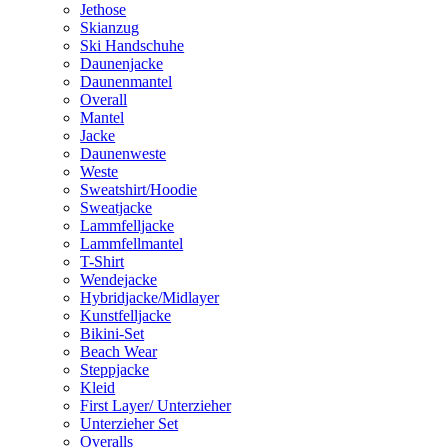
Jethose
Skianzug
Ski Handschuhe
Daunenjacke
Daunenmantel
Overall
Mantel
Jacke
Daunenweste
Weste
Sweatshirt/Hoodie
Sweatjacke
Lammfelljacke
Lammfellmantel
T-Shirt
Wendejacke
Hybridjacke/Midlayer
Kunstfelljacke
Bikini-Set
Beach Wear
Steppjacke
Kleid
First Layer/ Unterzieher
Unterzieher Set
Overalls