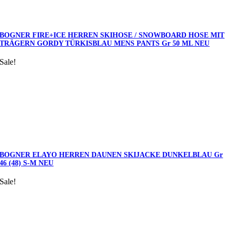
BOGNER FIRE+ICE HERREN SKIHOSE / SNOWBOARD HOSE MIT
TRÄGERN GORDY TÜRKISBLAU MENS PANTS Gr 50 ML NEU
Sale!
BOGNER ELAYO HERREN DAUNEN SKIJACKE DUNKELBLAU Gr
46 (48) S-M NEU
Sale!