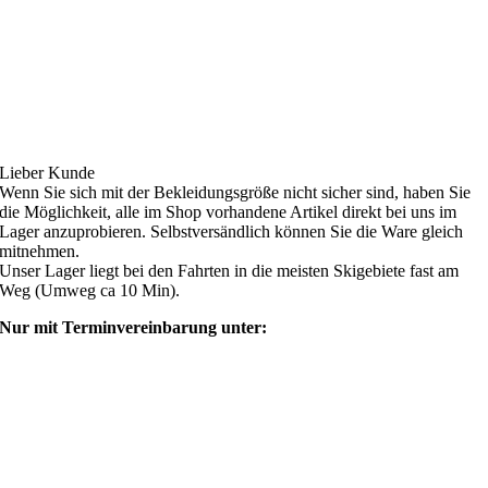
Ski4fun Service
Lieber Kunde
Wenn Sie sich mit der Bekleidungsgröße nicht sicher sind, haben Sie
die Möglichkeit, alle im Shop vorhandene Artikel direkt bei uns im
Lager anzuprobieren. Selbstversändlich können Sie die Ware gleich
mitnehmen.
Unser Lager liegt bei den Fahrten in die meisten Skigebiete fast am
Weg (Umweg ca 10 Min).
Nur mit Terminvereinbarung unter:
shop@ski4fun-outlet.com
‭+49 160 8569774‬
Rechtliches