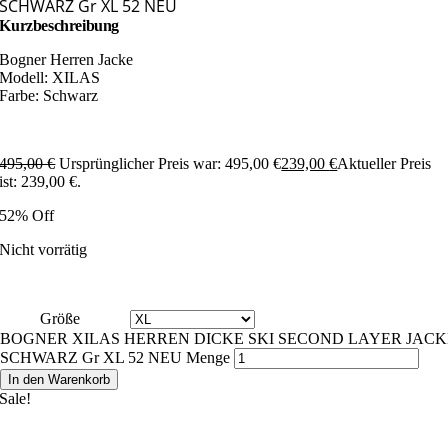
SCHWARZ Gr XL 52 NEU
Kurzbeschreibung
Bogner Herren Jacke
Modell: XILAS
Farbe: Schwarz
495,00
€
Ursprünglicher Preis war: 495,00 €
239,00
€
Aktueller Preis
ist: 239,00 €.
52% Off
Nicht vorrätig
Größe
BOGNER XILAS HERREN DICKE SKI SECOND LAYER JACK
SCHWARZ Gr XL 52 NEU Menge
In den Warenkorb
Sale!