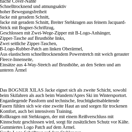
flache Cover-Nähte
Schnelltrocknend und atmungsaktiv
hoher Bewegungsfreiheit
Jacke mit geradem Schnitt,
Jacke mit geradem Schnitt, Breiter Stehkragen aus feinem Jacquard-
Strick mit Bogner-Schriftzug,
Geschlossen mit Zwei-Wege-Zipper mit B-Logo-Anhänger,
Zipper-Tasche auf Brusthöhe links,
Zwei seitliche Zipper-Taschen,
B-Logo-Rubber-Patch am linken Oberärmel,
Aus elastischem schnelltrocknendem Powerstretch mit weich gerauter
Fleece-Innenseite,
Einsätze aus 4-Way-Stretch auf Brusthöhe, an den Seiten und am
unteren Ärmel
Das BOGNER XILAS Jacke eignet sich als zweite Schicht, sowohl
beim Skifahren als auch beim Wandern/Apres Ski im Wintersportort.
Enganliegende Passform und technische, feuchtigkeitsableitende
Fasern fühlen sich wie eine zweite Haut an und sorgen für trockenen
Komfort, auch bei intensivem Training.
Rollkragen mit Stehkragen, der mit einem Reißverschluss mit
Kinnschutz geschlossen wird, sorgt für zusätzlichen Schutz vor Kälte.
Gummiertes Logo Patch auf dem Ärmel.