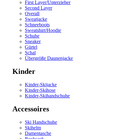
First Layer/Unterzieher
Second Layer
Overall
Sweatjacke
Schneeboots
Sweatshirt/Hoodie
Schuhe
Sneaker
Gürtel
Schal
Übergröße Daunenjacke
Kinder
Kinder-Skijacke
Kinder-Skihose
Kinder-Skihandschuhe
Accessoires
Ski Handschuhe
Skihelm
Damentasche
Rucksack