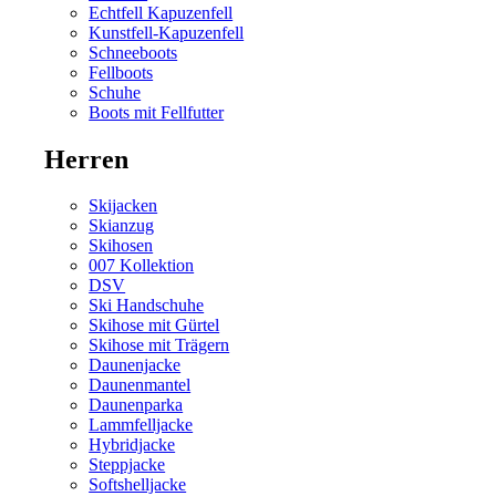
Echtfell Kapuzenfell
Kunstfell-Kapuzenfell
Schneeboots
Fellboots
Schuhe
Boots mit Fellfutter
Herren
Skijacken
Skianzug
Skihosen
007 Kollektion
DSV
Ski Handschuhe
Skihose mit Gürtel
Skihose mit Trägern
Daunenjacke
Daunenmantel
Daunenparka
Lammfelljacke
Hybridjacke
Steppjacke
Softshelljacke