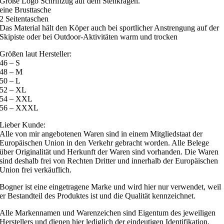
Große Logo Schriftzug auf dem Stehkragen.
eine Brusttasche
2 Seitentaschen
Das Material hält den Köper auch bei sportlicher Anstrengung auf der
Skipiste oder bei Outdoor-Aktivitäten warm und trocken
Größen laut Hersteller:
46 – S
48 – M
50 – L
52 – XL
54 – XXL
56 – XXXL
Lieber Kunde:
Alle von mir angebotenen Waren sind in einem Mitgliedstaat der
Europäischen Union in den Verkehr gebracht worden. Alle Belege
über Originalität und Herkunft der Waren sind vorhanden. Die Waren
sind deshalb frei von Rechten Dritter und innerhalb der Europäischen
Union frei verkäuflich.
Bogner ist eine eingetragene Marke und wird hier nur verwendet, weil
er Bestandteil des Produktes ist und die Qualität kennzeichnet.
Alle Markennamen und Warenzeichen sind Eigentum des jeweiligen
Herstellers und dienen hier lediglich der eindeutigen Identifikation.