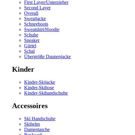
First Layer/Unterzieher
Second Layer
Overall
Sweatjacke
Schneeboots
Sweatshirt/Hoodie
Schuhe
Sneaker
Gürtel
Schal
Übergröße Daunenjacke
Kinder
Kinder-Skijacke
Kinder-Skihose
Kinder-Skihandschuhe
Accessoires
Ski Handschuhe
Skihelm
Damentasche
Rucksack