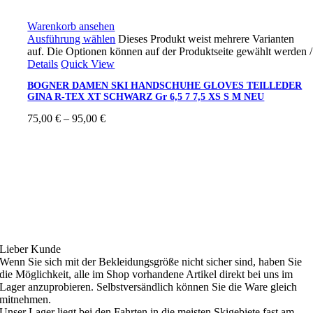
Warenkorb ansehen
Ausführung wählen
Dieses Produkt weist mehrere Varianten
auf. Die Optionen können auf der Produktseite gewählt werden
/
Details
Quick View
BOGNER DAMEN SKI HANDSCHUHE GLOVES TEILLEDER
GINA R-TEX XT SCHWARZ Gr 6,5 7 7,5 XS S M NEU
75,00
€
–
95,00
€
Ski4fun Service
Lieber Kunde
Wenn Sie sich mit der Bekleidungsgröße nicht sicher sind, haben Sie
die Möglichkeit, alle im Shop vorhandene Artikel direkt bei uns im
Lager anzuprobieren. Selbstversändlich können Sie die Ware gleich
mitnehmen.
Unser Lager liegt bei den Fahrten in die meisten Skigebiete fast am