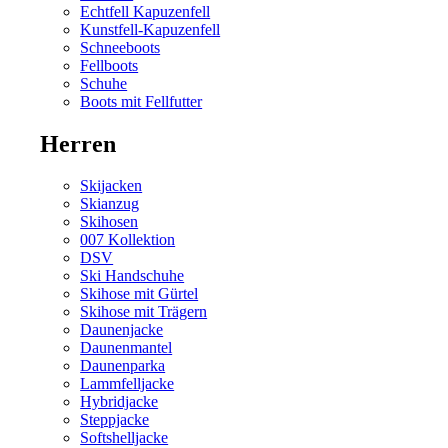
Echtfell Kapuzenfell
Kunstfell-Kapuzenfell
Schneeboots
Fellboots
Schuhe
Boots mit Fellfutter
Herren
Skijacken
Skianzug
Skihosen
007 Kollektion
DSV
Ski Handschuhe
Skihose mit Gürtel
Skihose mit Trägern
Daunenjacke
Daunenmantel
Daunenparka
Lammfelljacke
Hybridjacke
Steppjacke
Softshelljacke