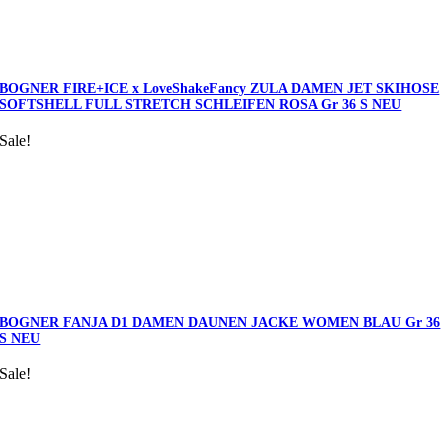
BOGNER FIRE+ICE x LoveShakeFancy ZULA DAMEN JET SKIHOSE
SOFTSHELL FULL STRETCH SCHLEIFEN ROSA Gr 36 S NEU
Sale!
BOGNER FANJA D1 DAMEN DAUNEN JACKE WOMEN BLAU Gr 36
S NEU
Sale!