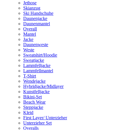
Jethose
Skianzug
Ski Handschuhe
Daunenjacke
Daunenmantel
Overall
Mantel
Jacke
Daunenweste
Weste
Sweatshirt/Hoodie
Sweatjacke
Lammfelljacke
Lammfellmantel
T-Shirt
Wendejacke
Hybridjacke/Midlayer
Kunstfelljacke
Bikini-Set
Beach Wear
Steppjacke
Kleid
First Layer/ Unterzieher
Unterzieher Set
Overalls