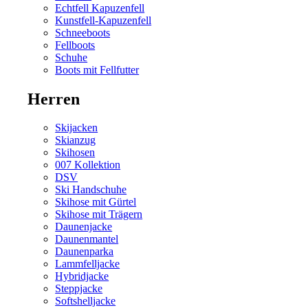
Echtfell Kapuzenfell
Kunstfell-Kapuzenfell
Schneeboots
Fellboots
Schuhe
Boots mit Fellfutter
Herren
Skijacken
Skianzug
Skihosen
007 Kollektion
DSV
Ski Handschuhe
Skihose mit Gürtel
Skihose mit Trägern
Daunenjacke
Daunenmantel
Daunenparka
Lammfelljacke
Hybridjacke
Steppjacke
Softshelljacke