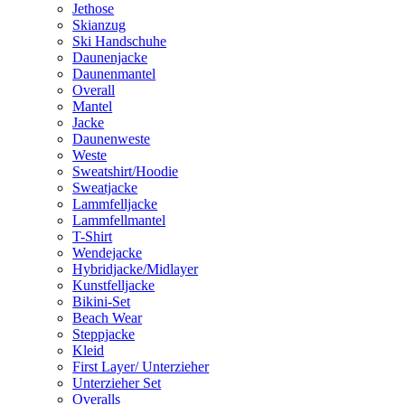
Jethose
Skianzug
Ski Handschuhe
Daunenjacke
Daunenmantel
Overall
Mantel
Jacke
Daunenweste
Weste
Sweatshirt/Hoodie
Sweatjacke
Lammfelljacke
Lammfellmantel
T-Shirt
Wendejacke
Hybridjacke/Midlayer
Kunstfelljacke
Bikini-Set
Beach Wear
Steppjacke
Kleid
First Layer/ Unterzieher
Unterzieher Set
Overalls