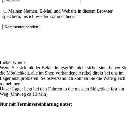
Meinen Namen, E-Mail und Website in diesem Browser
speichern, bis ich wieder kommentiere.
Ski4fun Service
Lieber Kunde
Wenn Sie sich mit der Bekleidungsgröße nicht sicher sind, haben Sie
die Möglichkeit, alle im Shop vorhandene Artikel direkt bei uns im
Lager anzuprobieren. Selbstversändlich können Sie die Ware gleich
mitnehmen.
Unser Lager liegt bei den Fahrten in die meisten Skigebiete fast am
Weg (Umweg ca 10 Min).
Nur mit Terminvereinbarung unter:
shop@ski4fun-outlet.com
‭+49 160 8569774‬