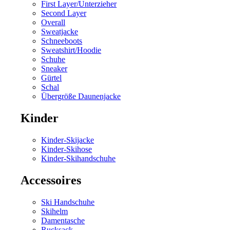
First Layer/Unterzieher
Second Layer
Overall
Sweatjacke
Schneeboots
Sweatshirt/Hoodie
Schuhe
Sneaker
Gürtel
Schal
Übergröße Daunenjacke
Kinder
Kinder-Skijacke
Kinder-Skihose
Kinder-Skihandschuhe
Accessoires
Ski Handschuhe
Skihelm
Damentasche
Rucksack