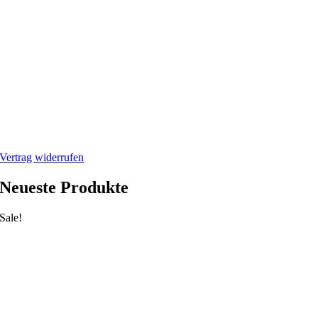
Widerrufsbelehrung
Rücksendung/Retouren
Impressum
Datenschutzerklärung
Mein Webshop
Webshop
Mein Account
Warenkorb
Vertrag widerrufen
Neueste Produkte
Sale!