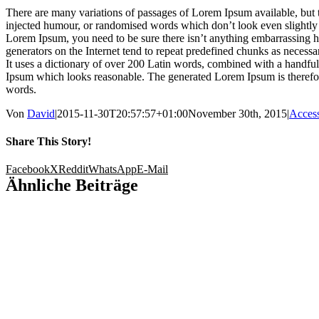
There are many variations of passages of Lorem Ipsum available, but t
injected humour, or randomised words which don’t look even slightly b
Lorem Ipsum, you need to be sure there isn’t anything embarrassing h
generators on the Internet tend to repeat predefined chunks as necessary
It uses a dictionary of over 200 Latin words, combined with a handful
Ipsum which looks reasonable. The generated Lorem Ipsum is therefore
words.
Von
David
|
2015-11-30T20:57:57+01:00
November 30th, 2015
|
Access
Share This Story!
Facebook
X
Reddit
WhatsApp
E-Mail
Ähnliche Beiträge