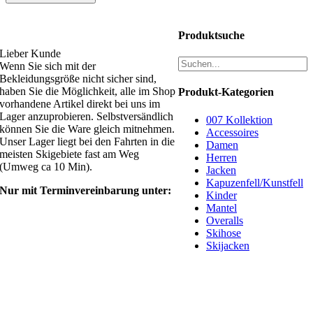
Ski4fun Service
Produktsuche
Lieber Kunde
Wenn Sie sich mit der
Bekleidungsgröße nicht sicher sind,
haben Sie die Möglichkeit, alle im Shop
Produkt-Kategorien
vorhandene Artikel direkt bei uns im
Lager anzuprobieren. Selbstversändlich
007 Kollektion
können Sie die Ware gleich mitnehmen.
Accessoires
Unser Lager liegt bei den Fahrten in die
Damen
meisten Skigebiete fast am Weg
Herren
(Umweg ca 10 Min).
Jacken
Kapuzenfell/Kunstfell
Nur mit Terminvereinbarung unter:
Kinder
Mantel
shop@ski4fun-outlet.com
Overalls
Skihose
‭+49 160 8569774‬
Skijacken
Rechtliches
AGB
Zahlung und Versand