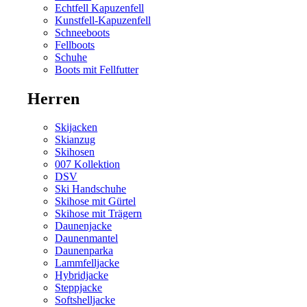
Echtfell Kapuzenfell
Kunstfell-Kapuzenfell
Schneeboots
Fellboots
Schuhe
Boots mit Fellfutter
Herren
Skijacken
Skianzug
Skihosen
007 Kollektion
DSV
Ski Handschuhe
Skihose mit Gürtel
Skihose mit Trägern
Daunenjacke
Daunenmantel
Daunenparka
Lammfelljacke
Hybridjacke
Steppjacke
Softshelljacke