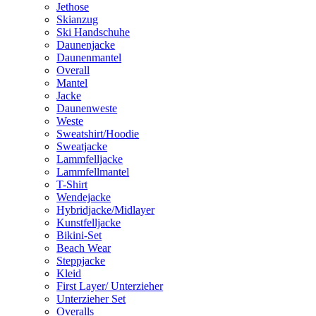
Jethose
Skianzug
Ski Handschuhe
Daunenjacke
Daunenmantel
Overall
Mantel
Jacke
Daunenweste
Weste
Sweatshirt/Hoodie
Sweatjacke
Lammfelljacke
Lammfellmantel
T-Shirt
Wendejacke
Hybridjacke/Midlayer
Kunstfelljacke
Bikini-Set
Beach Wear
Steppjacke
Kleid
First Layer/ Unterzieher
Unterzieher Set
Overalls