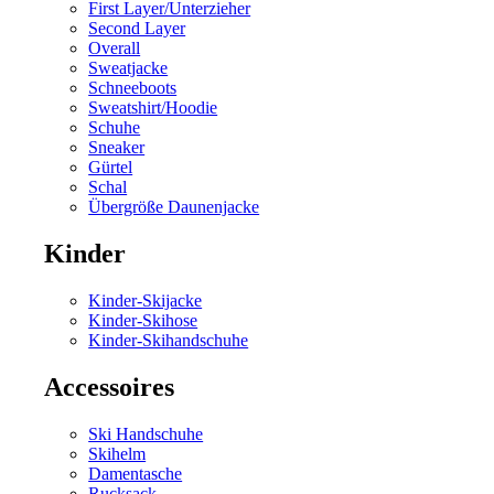
First Layer/Unterzieher
Second Layer
Overall
Sweatjacke
Schneeboots
Sweatshirt/Hoodie
Schuhe
Sneaker
Gürtel
Schal
Übergröße Daunenjacke
Kinder
Kinder-Skijacke
Kinder-Skihose
Kinder-Skihandschuhe
Accessoires
Ski Handschuhe
Skihelm
Damentasche
Rucksack