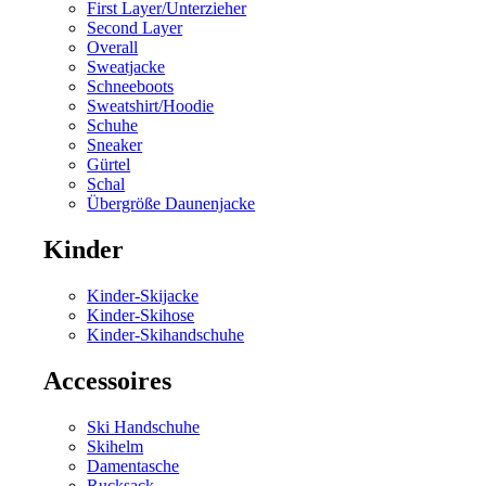
First Layer/Unterzieher
Second Layer
Overall
Sweatjacke
Schneeboots
Sweatshirt/Hoodie
Schuhe
Sneaker
Gürtel
Schal
Übergröße Daunenjacke
Kinder
Kinder-Skijacke
Kinder-Skihose
Kinder-Skihandschuhe
Accessoires
Ski Handschuhe
Skihelm
Damentasche
Rucksack