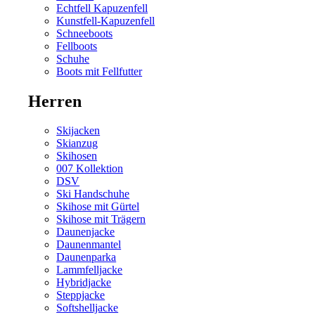
Echtfell Kapuzenfell
Kunstfell-Kapuzenfell
Schneeboots
Fellboots
Schuhe
Boots mit Fellfutter
Herren
Skijacken
Skianzug
Skihosen
007 Kollektion
DSV
Ski Handschuhe
Skihose mit Gürtel
Skihose mit Trägern
Daunenjacke
Daunenmantel
Daunenparka
Lammfelljacke
Hybridjacke
Steppjacke
Softshelljacke