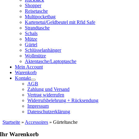
Shopper
Reisetasche
Multipocketbag
Kartenetui/Geldbeutel mit Rfid Safe
Strandtasche
Schals
Mütze
Gürtel
Schlüsselanhänger
Wollmütze
Aktentasche/Laptoptasche
Mein Account
Warenkorb
Kontakt
AGB
Zahlung und Versand
Vertrag widerrufen
Widerrufsbelehrung + Rücksendung
Impressum
Datenschutzerklärung
Startseite
»
Accessoires
»
Gürteltasche
Ihr Warenkorb