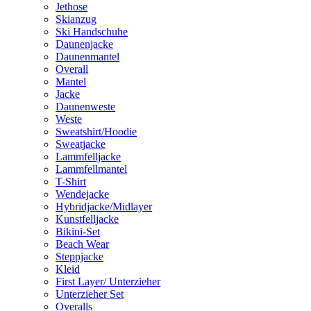
Jethose
Skianzug
Ski Handschuhe
Daunenjacke
Daunenmantel
Overall
Mantel
Jacke
Daunenweste
Weste
Sweatshirt/Hoodie
Sweatjacke
Lammfelljacke
Lammfellmantel
T-Shirt
Wendejacke
Hybridjacke/Midlayer
Kunstfelljacke
Bikini-Set
Beach Wear
Steppjacke
Kleid
First Layer/ Unterzieher
Unterzieher Set
Overalls