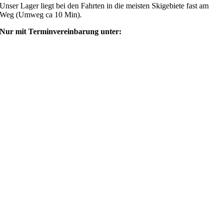
Unser Lager liegt bei den Fahrten in die meisten Skigebiete fast am
Weg (Umweg ca 10 Min).
Nur mit Terminvereinbarung unter:
shop@ski4fun-outlet.com
‭+49 160 8569774‬
Rechtliches
AGB
Zahlung und Versand
Widerrufsbelehrung
Rücksendung/Retouren
Impressum
Datenschutzerklärung
Mein Webshop
Webshop
Mein Account
Warenkorb