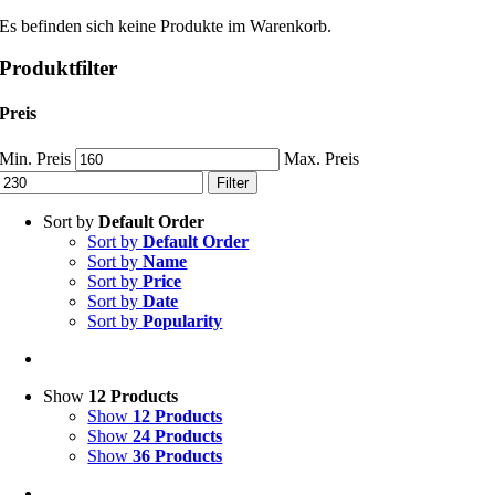
Es befinden sich keine Produkte im Warenkorb.
Produktfilter
Preis
Min. Preis
Max. Preis
Filter
Sort by
Default Order
Sort by
Default Order
Sort by
Name
Sort by
Price
Sort by
Date
Sort by
Popularity
Show
12 Products
Show
12 Products
Show
24 Products
Show
36 Products