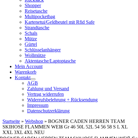
Shopper
Reisetasche
Multipocketbag
Kartenetui/Geldbeutel mit Rfid Safe
Strandtasche
Schals
Mütze
Gürtel
Schlüsselanhänger
Wollmütze
Aktentasche/Laptoptasche
Mein Account
Warenkorb
Kontakt
AGB
Zahlung und Versand
Vertrag widerrufen
Widerrufsbelehrung + Rücksendung
Impressum
Datenschutzerklärung
Startseite
»
Webshop
»
BOGNER CADEN HERREN TEAM
SKIHOSE FLAMMEN WEIß Gr 46 50L 52L 54 56 58 S L XL
XXL 3XL 4XL NEU