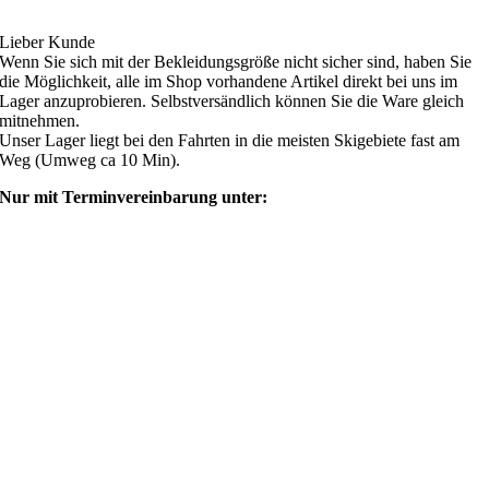
Lieber Kunde
Wenn Sie sich mit der Bekleidungsgröße nicht sicher sind, haben Sie
die Möglichkeit, alle im Shop vorhandene Artikel direkt bei uns im
Lager anzuprobieren. Selbstversändlich können Sie die Ware gleich
mitnehmen.
Unser Lager liegt bei den Fahrten in die meisten Skigebiete fast am
Weg (Umweg ca 10 Min).
Nur mit Terminvereinbarung unter:
shop@ski4fun-outlet.com
‭+49 160 8569774‬
Rechtliches
AGB
Zahlung und Versand
Widerrufsbelehrung
Rücksendung/Retouren
Impressum
Datenschutzerklärung