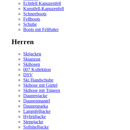
Echtfell Kapuzenfell
Kunstfell-Kapuzenfell
Schneeboots
Fellboots
Schuhe
Boots mit Fellfutter
Herren
Skijacken
Skianzug
Skihosen
007 Kollektion
DSV
Ski Handschuhe
Skihose mit Gürtel
Skihose mit Trägern
Daunenjacke
Daunenmantel
Daunenparka
Lammfelljacke
Hybridjacke
Steppjacke
Softshelljacke