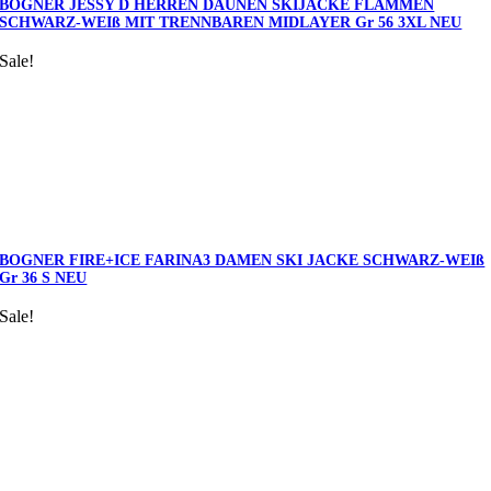
BOGNER JESSY D HERREN DAUNEN SKIJACKE FLAMMEN
SCHWARZ-WEIß MIT TRENNBAREN MIDLAYER Gr 56 3XL NEU
Sale!
BOGNER FIRE+ICE FARINA3 DAMEN SKI JACKE SCHWARZ-WEIß
Gr 36 S NEU
Sale!