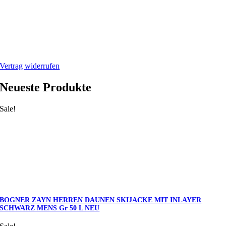
Mein Webshop
Webshop
Mein Account
Warenkorb
Vertrag widerrufen
Neueste Produkte
Sale!
BOGNER ZAYN HERREN DAUNEN SKIJACKE MIT INLAYER
SCHWARZ MENS Gr 50 L NEU