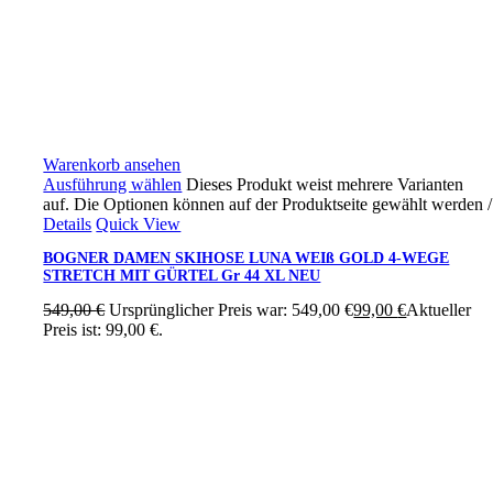
Warenkorb ansehen
Ausführung wählen
Dieses Produkt weist mehrere Varianten
auf. Die Optionen können auf der Produktseite gewählt werden
/
Details
Quick View
BOGNER DAMEN SKIHOSE LUNA WEIß GOLD 4-WEGE
STRETCH MIT GÜRTEL Gr 44 XL NEU
549,00
€
Ursprünglicher Preis war: 549,00 €
99,00
€
Aktueller
Preis ist: 99,00 €.
Ski4fun Service