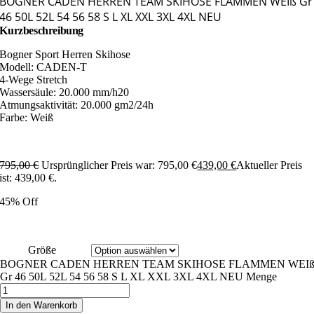
BOGNER CADEN HERREN TEAM SKIHOSE FLAMMEN WEIß Gr
46 50L 52L 54 56 58 S L XL XXL 3XL 4XL NEU
Kurzbeschreibung
Bogner Sport Herren Skihose
Modell: CADEN-T
4-Wege Stretch
Wassersäule: 20.000 mm/h20
Atmungsaktivität: 20.000 gm2/24h
Farbe: Weiß
795,00
€
Ursprünglicher Preis war: 795,00 €
439,00
€
Aktueller Preis
ist: 439,00 €.
45% Off
Größe
BOGNER CADEN HERREN TEAM SKIHOSE FLAMMEN WEI
Gr 46 50L 52L 54 56 58 S L XL XXL 3XL 4XL NEU Menge
In den Warenkorb