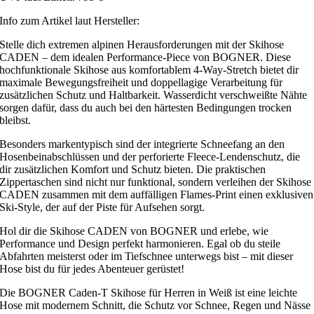
Info zum Artikel laut Hersteller:
Stelle dich extremen alpinen Herausforderungen mit der Skihose
CADEN – dem idealen Performance-Piece von BOGNER. Diese
hochfunktionale Skihose aus komfortablem 4-Way-Stretch bietet dir
maximale Bewegungsfreiheit und doppellagige Verarbeitung für
zusätzlichen Schutz und Haltbarkeit. Wasserdicht verschweißte Nähte
sorgen dafür, dass du auch bei den härtesten Bedingungen trocken
bleibst.
Besonders markentypisch sind der integrierte Schneefang an den
Hosenbeinabschlüssen und der perforierte Fleece-Lendenschutz, die
dir zusätzlichen Komfort und Schutz bieten. Die praktischen
Zippertaschen sind nicht nur funktional, sondern verleihen der Skihose
CADEN zusammen mit dem auffälligen Flames-Print einen exklusiven
Ski-Style, der auf der Piste für Aufsehen sorgt.
Hol dir die Skihose CADEN von BOGNER und erlebe, wie
Performance und Design perfekt harmonieren. Egal ob du steile
Abfahrten meisterst oder im Tiefschnee unterwegs bist – mit dieser
Hose bist du für jedes Abenteuer gerüstet!
Die BOGNER Caden-T Skihose für Herren in Weiß ist eine leichte
Hose mit modernem Schnitt, die Schutz vor Schnee, Regen und Nässe