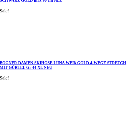
SCHWARZ GOLD max 90 cm NEU
Sale!
BOGNER DAMEN SKIHOSE LUNA WEIß GOLD 4-WEGE STRETCH
MIT GÜRTEL Gr 44 XL NEU
Sale!