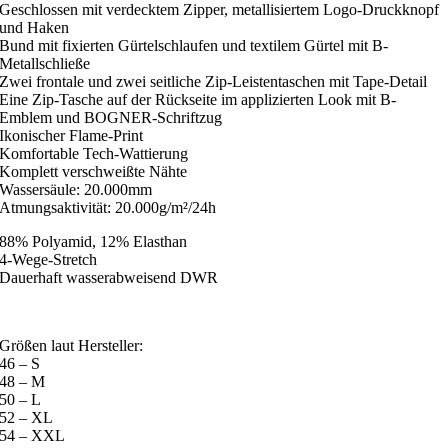
Geschlossen mit verdecktem Zipper, metallisiertem Logo-Druckknopf
und Haken
Bund mit fixierten Gürtelschlaufen und textilem Gürtel mit B-
Metallschließe
Zwei frontale und zwei seitliche Zip-Leistentaschen mit Tape-Detail
Eine Zip-Tasche auf der Rückseite im applizierten Look mit B-
Emblem und BOGNER-Schriftzug
Ikonischer Flame-Print
Komfortable Tech-Wattierung
Komplett verschweißte Nähte
Wassersäule: 20.000mm
Atmungsaktivität: 20.000g/m²/24h
88% Polyamid, 12% Elasthan
4-Wege-Stretch
Dauerhaft wasserabweisend DWR
Größen laut Hersteller:
46 – S
48 – M
50 – L
52 – XL
54 – XXL