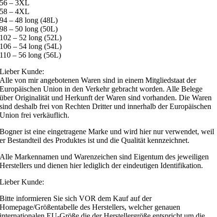
56 – 3XL
58 – 4XL
94 – 48 long (48L)
98 – 50 long (50L)
102 – 52 long (52L)
106 – 54 long (54L)
110 – 56 long (56L)
Lieber Kunde:
Alle von mir angebotenen Waren sind in einem Mitgliedstaat der
Europäischen Union in den Verkehr gebracht worden. Alle Belege
über Originalität und Herkunft der Waren sind vorhanden. Die Waren
sind deshalb frei von Rechten Dritter und innerhalb der Europäischen
Union frei verkäuflich.
Bogner ist eine eingetragene Marke und wird hier nur verwendet, weil
er Bestandteil des Produktes ist und die Qualität kennzeichnet.
Alle Markennamen und Warenzeichen sind Eigentum des jeweiligen
Herstellers und dienen hier lediglich der eindeutigen Identifikation.
Lieber Kunde:
Bitte informieren Sie sich VOR dem Kauf auf der
Homepage/Größentabelle des Herstellers, welcher genauen
internationalen EU-Größe die der Herstellergröße entspricht um die