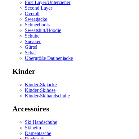
First Layer/Unterzieher
Second Layer
Overall
Sweatjacke
Schneeboots
Sweatshirt/Hoodie
Schuhe
Sneaker
Gürtel
Schal
Übergröße Daunenjacke
Kinder
Kinder-Skijacke
Kinder-Skihose
Kinder-Skihandschuhe
Accessoires
Ski Handschuhe
Skihelm
Damentasche
Rucksack