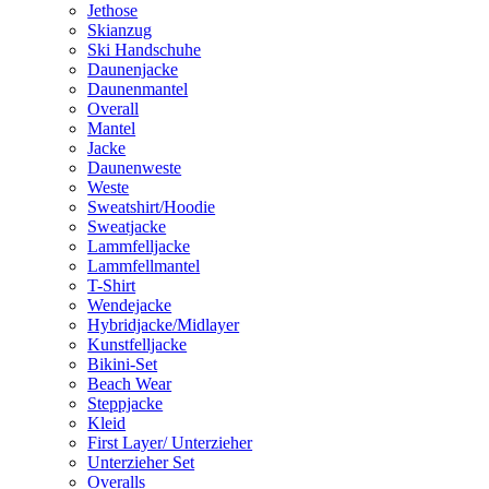
Jethose
Skianzug
Ski Handschuhe
Daunenjacke
Daunenmantel
Overall
Mantel
Jacke
Daunenweste
Weste
Sweatshirt/Hoodie
Sweatjacke
Lammfelljacke
Lammfellmantel
T-Shirt
Wendejacke
Hybridjacke/Midlayer
Kunstfelljacke
Bikini-Set
Beach Wear
Steppjacke
Kleid
First Layer/ Unterzieher
Unterzieher Set
Overalls