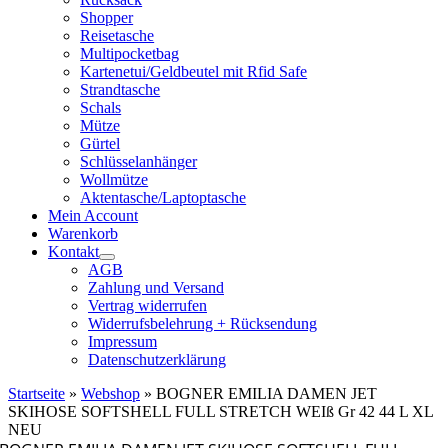
Shopper
Reisetasche
Multipocketbag
Kartenetui/Geldbeutel mit Rfid Safe
Strandtasche
Schals
Mütze
Gürtel
Schlüsselanhänger
Wollmütze
Aktentasche/Laptoptasche
Mein Account
Warenkorb
Kontakt
AGB
Zahlung und Versand
Vertrag widerrufen
Widerrufsbelehrung + Rücksendung
Impressum
Datenschutzerklärung
Startseite
»
Webshop
»
BOGNER EMILIA DAMEN JET
SKIHOSE SOFTSHELL FULL STRETCH WEIß Gr 42 44 L XL
NEU