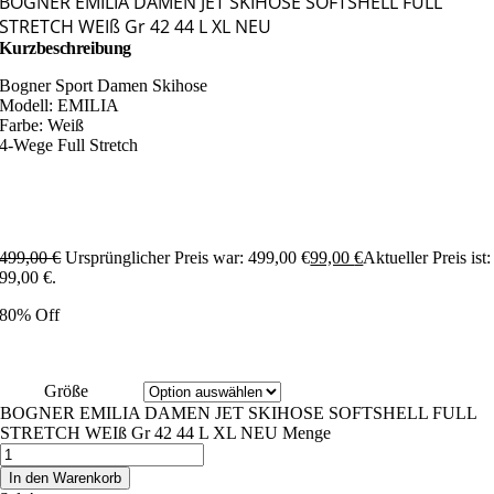
BOGNER EMILIA DAMEN JET SKIHOSE SOFTSHELL FULL
STRETCH WEIß Gr 42 44 L XL NEU
Kurzbeschreibung
Bogner Sport Damen Skihose
Modell: EMILIA
Farbe: Weiß
4-Wege Full Stretch
499,00
€
Ursprünglicher Preis war: 499,00 €
99,00
€
Aktueller Preis ist:
99,00 €.
80% Off
Größe
BOGNER EMILIA DAMEN JET SKIHOSE SOFTSHELL FULL
STRETCH WEIß Gr 42 44 L XL NEU Menge
In den Warenkorb