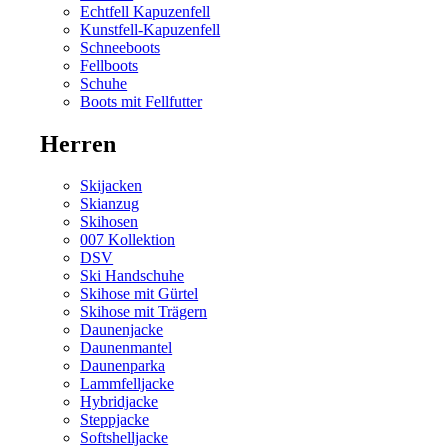
Echtfell Kapuzenfell
Kunstfell-Kapuzenfell
Schneeboots
Fellboots
Schuhe
Boots mit Fellfutter
Herren
Skijacken
Skianzug
Skihosen
007 Kollektion
DSV
Ski Handschuhe
Skihose mit Gürtel
Skihose mit Trägern
Daunenjacke
Daunenmantel
Daunenparka
Lammfelljacke
Hybridjacke
Steppjacke
Softshelljacke