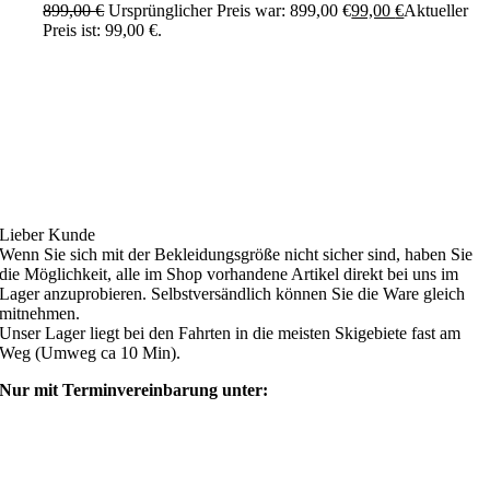
899,00
€
Ursprünglicher Preis war: 899,00 €
99,00
€
Aktueller
Preis ist: 99,00 €.
Ski4fun Service
Lieber Kunde
Wenn Sie sich mit der Bekleidungsgröße nicht sicher sind, haben Sie
die Möglichkeit, alle im Shop vorhandene Artikel direkt bei uns im
Lager anzuprobieren. Selbstversändlich können Sie die Ware gleich
mitnehmen.
Unser Lager liegt bei den Fahrten in die meisten Skigebiete fast am
Weg (Umweg ca 10 Min).
Nur mit Terminvereinbarung unter:
shop@ski4fun-outlet.com
‭+49 160 8569774‬