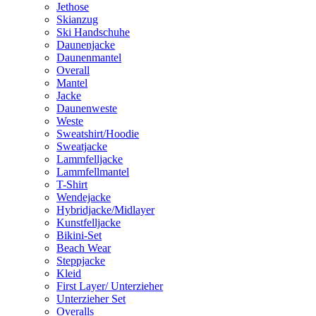
Jethose
Skianzug
Ski Handschuhe
Daunenjacke
Daunenmantel
Overall
Mantel
Jacke
Daunenweste
Weste
Sweatshirt/Hoodie
Sweatjacke
Lammfelljacke
Lammfellmantel
T-Shirt
Wendejacke
Hybridjacke/Midlayer
Kunstfelljacke
Bikini-Set
Beach Wear
Steppjacke
Kleid
First Layer/ Unterzieher
Unterzieher Set
Overalls