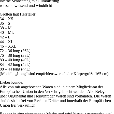
interne Schneefang mit Gummierung
wasserabweisend und winddicht
Größen laut Hersteller:
34 – XS
36 – S
38 – M
40 – ML
42 – L
44 – XL
46 – XXL
72 – 36 long (36L)
76 – 38 long (38L)
80 – 40 long (40L)
84 – 42 long (42L)
88 – 44 long (44L)
(Modelle „Long“ sind empfehlenswert ab der Körpergröße 165 cm)
Lieber Kunde:
Alle von mir angebotenen Waren sind in einem Mitgliedstaat der
Europäischen Union in den Verkehr gebracht worden. Alle Belege
über Originalität und Herkunft der Waren sind vorhanden. Die Waren
sind deshalb frei von Rechten Dritter und innerhalb der Europäischen
Union frei verkäuflich.
Bogner ist eine eingetragene Marke und wird hier nur verwendet, weil