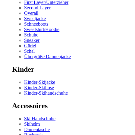
First Layer/Unterzieher
Second Layer
Overall
Sweatjacke
Schneeboots
Sweatshirt/Hoodie
Schuhe
Sneaker
Gürtel
Schal
Übergröße Daunenjacke
Kinder
Kinder-Skijacke
Kinder-Skihose
Kinder-Skihandschuhe
Accessoires
Ski Handschuhe
Skihelm
Damentasche
Rucksack