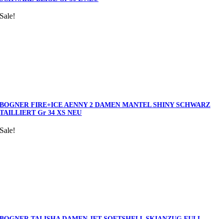
Sale!
BOGNER FIRE+ICE AENNY 2 DAMEN MANTEL SHINY SCHWARZ
TAILLIERT Gr 34 XS NEU
Sale!
BOGNER TALISHA DAMEN JET SOFTSHELL SKIANZUG FULL