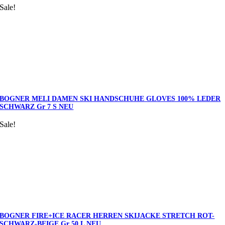
Sale!
BOGNER MELI DAMEN SKI HANDSCHUHE GLOVES 100% LEDER
SCHWARZ Gr 7 S NEU
Sale!
BOGNER FIRE+ICE RACER HERREN SKIJACKE STRETCH ROT-
SCHWARZ-BEIGE Gr 50 L NEU