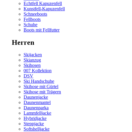
Echtfell Kapuzenfell
Kunstfell-Kapuzenfell
Schneeboots
Fellboots
Schuhe
Boots mit Fellfutter
Herren
Skijacken
Skianzug
Skihosen
007 Kollektion
DSV
Ski Handschuhe
Skihose mit Gürtel
Skihose mit Trägern
Daunenjacke
Daunenmantel
Daunenparka
Lammfelljacke
Hybridjacke
Steppjacke
Softshelljacke