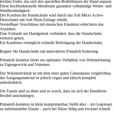
leichtes Futter, das sich den speziellen Bedürfnissen der Hand anpasst.
Diese hochfunktionelle Membrane garantiert vollständige Wetter- und
Windbeständigkeit.
Der Komfort der Handschuhe wird durch das Soft Micro Active-
Fleecefutter mit Soft Plush-Einlage erhöht.
Verstellbare Verschlüsse mit elastischen Einsätzen erleichtern das
Anziehen.
Eine Schlaufe am Handgelenk verhindert, dass die Handschuhe
verloren gehen.
Ein Karabiner ermöglicht schnelle Befestigung der Handschuhe.
Bogner Ski Handschuhe mit innovativen Primaloft Isolierung
Primaloft Isolation bietet ein optimales Verhältnis von Wärmeleistung
zu Eigengewicht und Volumen.
Der Wärmerückhalt ist mit dem einer guten Gänsedaune vergleichbar,
das Ausgangsmaterial ist jedoch vegan und ethisch komplett
unbedenklich.
Die Fasern sind so dünn und so weich, dass sie sich der Handform
flexibel anschmiegen.
Primaloft-Isolation ist klein komprimierbar, bleibt aber – im Gegensatz
zu unbehandelter Daune – auch bei Nässe füllig und trocknet schnell.