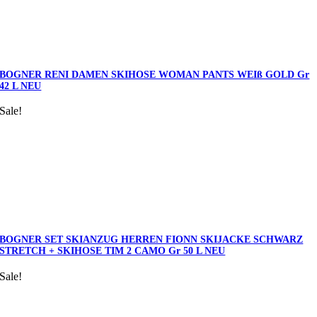
BOGNER RENI DAMEN SKIHOSE WOMAN PANTS WEIß GOLD Gr
42 L NEU
Sale!
BOGNER SET SKIANZUG HERREN FIONN SKIJACKE SCHWARZ
STRETCH + SKIHOSE TIM 2 CAMO Gr 50 L NEU
Sale!