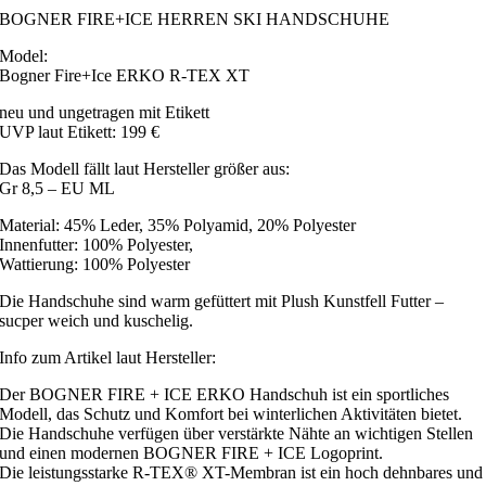
BOGNER FIRE+ICE HERREN SKI HANDSCHUHE
Model:
Bogner Fire+Ice ERKO R-TEX XT
neu und ungetragen mit Etikett
UVP laut Etikett: 199 €
Das Modell fällt laut Hersteller größer aus:
Gr 8,5 – EU ML
Material: 45% Leder, 35% Polyamid, 20% Polyester
Innenfutter: 100% Polyester,
Wattierung: 100% Polyester
Die Handschuhe sind warm gefüttert mit Plush Kunstfell Futter –
sucper weich und kuschelig.
Info zum Artikel laut Hersteller:
Der BOGNER FIRE + ICE ERKO Handschuh ist ein sportliches
Modell, das Schutz und Komfort bei winterlichen Aktivitäten bietet.
Die Handschuhe verfügen über verstärkte Nähte an wichtigen Stellen
und einen modernen BOGNER FIRE + ICE Logoprint.
Die leistungsstarke R-TEX® XT-Membran ist ein hoch dehnbares und