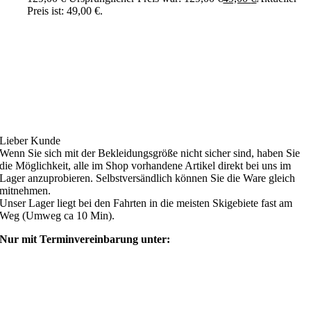
Preis ist: 49,00 €.
Ski4fun Service
Lieber Kunde
Wenn Sie sich mit der Bekleidungsgröße nicht sicher sind, haben Sie
die Möglichkeit, alle im Shop vorhandene Artikel direkt bei uns im
Lager anzuprobieren. Selbstversändlich können Sie die Ware gleich
mitnehmen.
Unser Lager liegt bei den Fahrten in die meisten Skigebiete fast am
Weg (Umweg ca 10 Min).
Nur mit Terminvereinbarung unter:
shop@ski4fun-outlet.com
‭+49 160 8569774‬