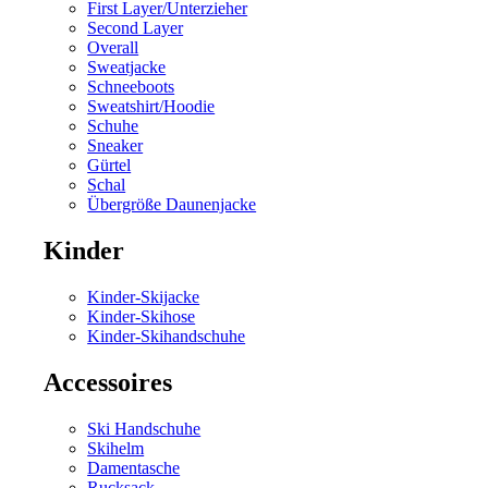
First Layer/Unterzieher
Second Layer
Overall
Sweatjacke
Schneeboots
Sweatshirt/Hoodie
Schuhe
Sneaker
Gürtel
Schal
Übergröße Daunenjacke
Kinder
Kinder-Skijacke
Kinder-Skihose
Kinder-Skihandschuhe
Accessoires
Ski Handschuhe
Skihelm
Damentasche
Rucksack