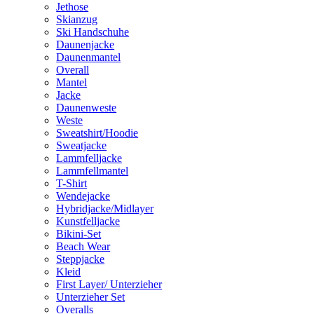
Jethose
Skianzug
Ski Handschuhe
Daunenjacke
Daunenmantel
Overall
Mantel
Jacke
Daunenweste
Weste
Sweatshirt/Hoodie
Sweatjacke
Lammfelljacke
Lammfellmantel
T-Shirt
Wendejacke
Hybridjacke/Midlayer
Kunstfelljacke
Bikini-Set
Beach Wear
Steppjacke
Kleid
First Layer/ Unterzieher
Unterzieher Set
Overalls