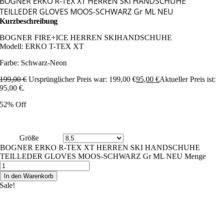
BOGNER ERKO R-TEX XT HERREN SKI HANDSCHUHE
TEILLEDER GLOVES MOOS-SCHWARZ Gr ML NEU
Kurzbeschreibung
BOGNER FIRE+ICE HERREN SKIHANDSCHUHE
Modell: ERKO T-TEX XT
Farbe: Schwarz-Neon
199,00
€
Ursprünglicher Preis war: 199,00 €
95,00
€
Aktueller Preis ist:
95,00 €.
52% Off
Größe
BOGNER ERKO R-TEX XT HERREN SKI HANDSCHUHE
TEILLEDER GLOVES MOOS-SCHWARZ Gr ML NEU Menge
In den Warenkorb
Sale!