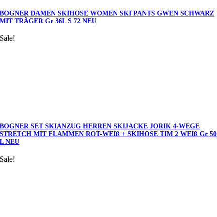
BOGNER DAMEN SKIHOSE WOMEN SKI PANTS GWEN SCHWARZ
MIT TRÄGER Gr 36L S 72 NEU
Sale!
BOGNER SET SKIANZUG HERREN SKIJACKE JORIK 4-WEGE
STRETCH MIT FLAMMEN ROT-WEIß + SKIHOSE TIM 2 WEIß Gr 50
L NEU
Sale!