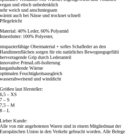
vegan und etisch unbedenklich
sehr weich und anschmiegsam
wärmt auch bei Nässe und trocknet schnell
Pflegeleicht
Material: 40% Leder, 60% Polyamid
Innenfutter: 100% Polyester,
strapazierfähige Obermaterial + softes Schafleder an den
Handinnenflächen sorgen für ein natürliches Bewegungsgefühl
hervorragende Grip durch Lederanteil
innovative PrimaLoft-Isolierung
langanhaltende Wärme
optimalen Feuchtigkeitsausgleich
wasserabweisend und winddicht
Größen laut Hersteller:
6,5 – XS
7 – S
7,5 – M
8 – L
Lieber Kunde:
Alle von mir angebotenen Waren sind in einem Mitgliedstaat der
Europäischen Union in den Verkehr gebracht worden. Alle Belege