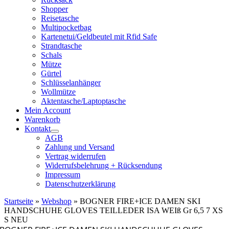
Shopper
Reisetasche
Multipocketbag
Kartenetui/Geldbeutel mit Rfid Safe
Strandtasche
Schals
Mütze
Gürtel
Schlüsselanhänger
Wollmütze
Aktentasche/Laptoptasche
Mein Account
Warenkorb
Kontakt
AGB
Zahlung und Versand
Vertrag widerrufen
Widerrufsbelehrung + Rücksendung
Impressum
Datenschutzerklärung
Startseite
»
Webshop
»
BOGNER FIRE+ICE DAMEN SKI
HANDSCHUHE GLOVES TEILLEDER ISA WEIß Gr 6,5 7 XS
S NEU