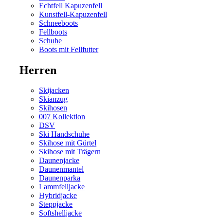
Echtfell Kapuzenfell
Kunstfell-Kapuzenfell
Schneeboots
Fellboots
Schuhe
Boots mit Fellfutter
Herren
Skijacken
Skianzug
Skihosen
007 Kollektion
DSV
Ski Handschuhe
Skihose mit Gürtel
Skihose mit Trägern
Daunenjacke
Daunenmantel
Daunenparka
Lammfelljacke
Hybridjacke
Steppjacke
Softshelljacke