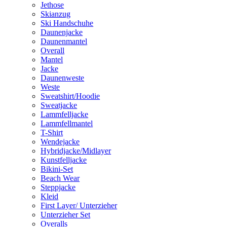
Jethose
Skianzug
Ski Handschuhe
Daunenjacke
Daunenmantel
Overall
Mantel
Jacke
Daunenweste
Weste
Sweatshirt/Hoodie
Sweatjacke
Lammfelljacke
Lammfellmantel
T-Shirt
Wendejacke
Hybridjacke/Midlayer
Kunstfelljacke
Bikini-Set
Beach Wear
Steppjacke
Kleid
First Layer/ Unterzieher
Unterzieher Set
Overalls