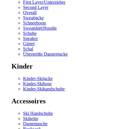
First Layer/Unterzieher
Second Layer
Overall
Sweatjacke
Schneeboots
Sweatshirt/Hoodie
Schuhe
Sneaker
Gürtel
Schal
Übergröße Daunenjacke
Kinder
Kinder-Skijacke
Kinder-Skihose
Kinder-Skihandschuhe
Accessoires
Ski Handschuhe
Skihelm
Damentasche
Rucksack