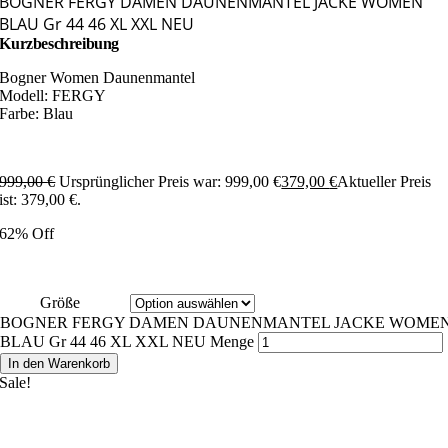
BOGNER FERGY DAMEN DAUNENMANTEL JACKE WOMEN
BLAU Gr 44 46 XL XXL NEU
Kurzbeschreibung
Bogner Women Daunenmantel
Modell: FERGY
Farbe: Blau
999,00
€
Ursprünglicher Preis war: 999,00 €
379,00
€
Aktueller Preis
ist: 379,00 €.
62% Off
Größe
BOGNER FERGY DAMEN DAUNENMANTEL JACKE WOME
BLAU Gr 44 46 XL XXL NEU Menge
In den Warenkorb
Sale!