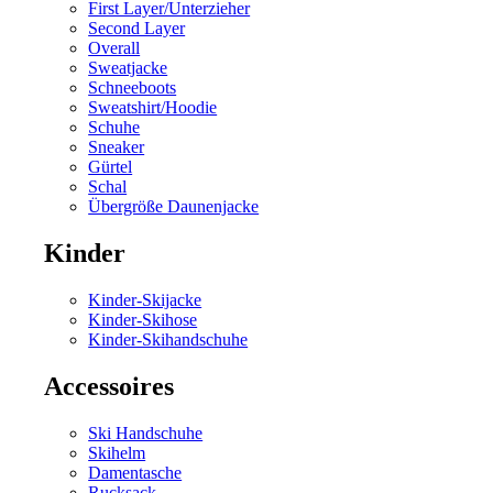
First Layer/Unterzieher
Second Layer
Overall
Sweatjacke
Schneeboots
Sweatshirt/Hoodie
Schuhe
Sneaker
Gürtel
Schal
Übergröße Daunenjacke
Kinder
Kinder-Skijacke
Kinder-Skihose
Kinder-Skihandschuhe
Accessoires
Ski Handschuhe
Skihelm
Damentasche
Rucksack