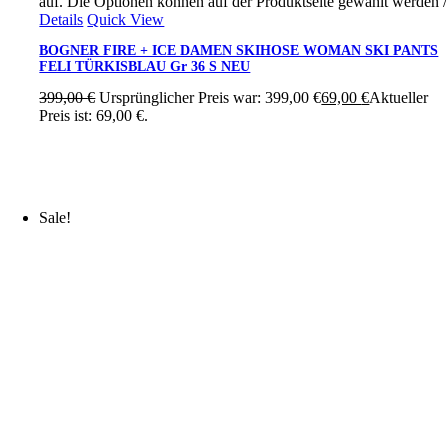
auf. Die Optionen können auf der Produktseite gewählt werden
/
Details
Quick View
BOGNER FIRE + ICE DAMEN SKIHOSE WOMAN SKI PANTS
FELI TÜRKISBLAU Gr 36 S NEU
399,00
€
Ursprünglicher Preis war: 399,00 €
69,00
€
Aktueller
Preis ist: 69,00 €.
Sale!