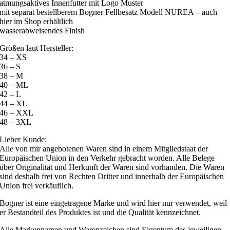
atmungsaktives Innenfutter mit Logo Muster
mit separat bestellberem Bogner Fellbesatz Modell NUREA – auch
hier im Shop erhältlich
wasserabweisendes Finish
Größen laut Hersteller:
34 – XS
36 – S
38 – M
40 – ML
42 – L
44 – XL
46 – XXL
48 – 3XL
Lieber Kunde:
Alle von mir angebotenen Waren sind in einem Mitgliedstaat der
Europäischen Union in den Verkehr gebracht worden. Alle Belege
über Originalität und Herkunft der Waren sind vorhanden. Die Waren
sind deshalb frei von Rechten Dritter und innerhalb der Europäischen
Union frei verkäuflich.
Bogner ist eine eingetragene Marke und wird hier nur verwendet, weil
er Bestandteil des Produktes ist und die Qualität kennzeichnet.
Alle Markennamen und Warenzeichen sind Eigentum des jeweiligen