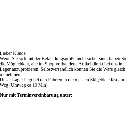
Ski4fun Service
Lieber Kunde
Wenn Sie sich mit der Bekleidungsgröße nicht sicher sind, haben Sie
die Möglichkeit, alle im Shop vorhandene Artikel direkt bei uns im
Lager anzuprobieren. Selbstversändlich können Sie die Ware gleich
mitnehmen.
Unser Lager liegt bei den Fahrten in die meisten Skigebiete fast am
Weg (Umweg ca 10 Min).
Nur mit Terminvereinbarung unter:
shop@ski4fun-outlet.com
‭+49 160 8569774‬
Rechtliches