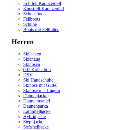
Echtfell Kapuzenfell
Kunstfell-Kapuzenfell
Schneeboots
Fellboots
Schuhe
Boots mit Fellfutter
Herren
Skijacken
Skianzug
Skihosen
007 Kollektion
DSV
Ski Handschuhe
Skihose mit Gürtel
Skihose mit Trägern
Daunenjacke
Daunenmantel
Daunenparka
Lammfelljacke
Hybridjacke
Steppjacke
Softshelljacke