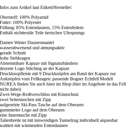
Infos zum Artikel laut Etikett/Hersteller:
Oberstoff: 100% Polyamid
Futter: 100% Polyester
Füllung: 85% Entendaunen, 15% Entenfedern
Enthält nichttextile Teile tierischen Uhrsprungs
Damen Winter Daunenmantel
wasserabweisend und atmungsaktiv
gerade Schnitt
hohe Stehkragen
Abnemmbare Kapuze mit Signaturbändern
dezente Logo Stitching an der Kapuze
Druckknopfleiste mit 9 Druckknöpfen am Rand der Kapuze zur
Anknöpfen vom Fellkragen: passende Bogner Echtfell Modell
NUREA finden Sie auch hiser im Shop (hier im Angebote ist das Fell
nicht dabei)
Zwei-Wege-Reißverschlüss mit Kinnschutz
zwei Seitentaschen mit Zipp
aufgesetzte Ski-Pass Tasche auf dem Oberarm
gummierter Logo auf dem Oberarm
eine Innentasche mit Zipp
Talienbreite ist mit innwendigen Tunnelzug individuell anpassbar
wattiert mit wärmenden Entendaunen