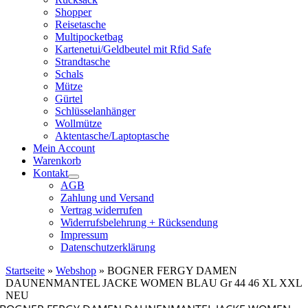
Shopper
Reisetasche
Multipocketbag
Kartenetui/Geldbeutel mit Rfid Safe
Strandtasche
Schals
Mütze
Gürtel
Schlüsselanhänger
Wollmütze
Aktentasche/Laptoptasche
Mein Account
Warenkorb
Kontakt
AGB
Zahlung und Versand
Vertrag widerrufen
Widerrufsbelehrung + Rücksendung
Impressum
Datenschutzerklärung
Startseite
»
Webshop
»
BOGNER FERGY DAMEN
DAUNENMANTEL JACKE WOMEN BLAU Gr 44 46 XL XXL
NEU