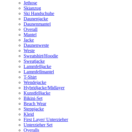
Jethose
Skianzug
Ski Handschuhe
Daunenjacke
Daunenmantel
Overall
Mantel
Jacke
Daunenweste
Weste
Sweatshirt/Hoodie
Sweatjacke
Lammfelljacke
Lammfellmantel
T-Shirt
Wendejacke
Hybridjacke/Midlayer
Kunstfelljacke
Bikini-Set
Beach Wear
Steppjacke
Kleid
First Layer/ Unterzieher
Unterzieher Set
Overalls