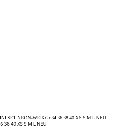
 SET NEON-WEIß Gr 34 36 38 40 XS S M L NEU
6 38 40 XS S M L NEU