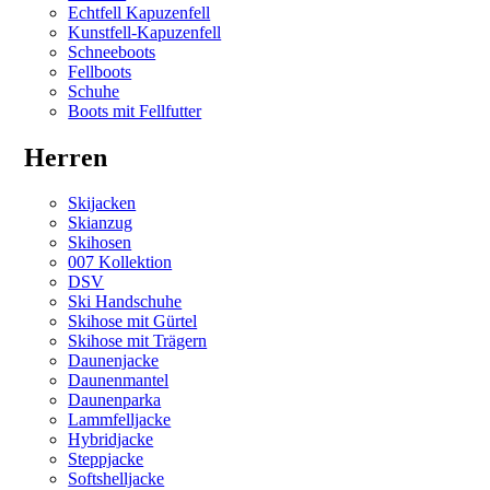
Echtfell Kapuzenfell
Kunstfell-Kapuzenfell
Schneeboots
Fellboots
Schuhe
Boots mit Fellfutter
Herren
Skijacken
Skianzug
Skihosen
007 Kollektion
DSV
Ski Handschuhe
Skihose mit Gürtel
Skihose mit Trägern
Daunenjacke
Daunenmantel
Daunenparka
Lammfelljacke
Hybridjacke
Steppjacke
Softshelljacke