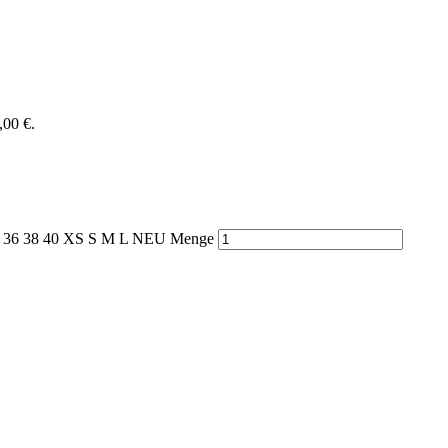
,00 €.
6 38 40 XS S M L NEU Menge