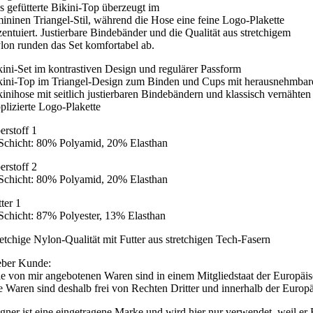
s gefütterte Bikini-Top überzeugt im
mininen Triangel-Stil, während die Hose eine feine Logo-Plakette
zentuiert. Justierbare Bindebänder und die Qualität aus stretchigem
lon runden das Set komfortabel ab.
kini-Set im kontrastiven Design und regulärer Passform
kini-Top im Triangel-Design zum Binden und Cups mit herausnehmbar
kinihose mit seitlich justierbaren Bindebändern und klassisch vernähten
plizierte Logo-Plakette
erstoff 1
 Schicht: 80% Polyamid, 20% Elasthan
erstoff 2
 Schicht: 80% Polyamid, 20% Elasthan
ter 1
 Schicht: 87% Polyester, 13% Elasthan
retchige Nylon-Qualität mit Futter aus stretchigen Tech-Fasern
eber Kunde:
le von mir angebotenen Waren sind in einem Mitgliedstaat der Europäi
e Waren sind deshalb frei von Rechten Dritter und innerhalb der Europä
gner ist eine eingetragene Marke und wird hier nur verwendet, weil er B