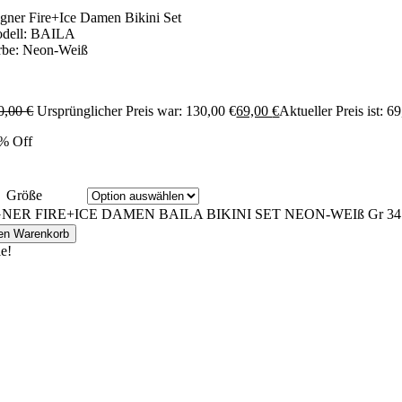
gner Fire+Ice Damen Bikini Set
dell: BAILA
rbe: Neon-Weiß
0,00
€
Ursprünglicher Preis war: 130,00 €
69,00
€
Aktueller Preis ist: 69
% Off
Größe
NER FIRE+ICE DAMEN BAILA BIKINI SET NEON-WEIß Gr 34 3
den Warenkorb
le!