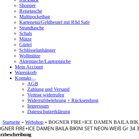
Shopper
Reisetasche
Multipocketbag
Kartenetui/Geldbeutel mit Rfid Safe
Strandtasche
Schals
Mütze
Gürtel
Schlüsselanhänger
Wollmütze
Aktentasche/Laptoptasche
Mein Account
Warenkorb
Kontakt
AGB
Zahlung und Versand
Vertrag widerrufen
Widerrufsbelehrung + Rücksendung
Impressum
Datenschutzerklärung
Startseite
»
Webshop
»
BOGNER FIRE+ICE DAMEN BAILA BIKINI
GNER FIRE+ICE DAMEN BAILA BIKINI SET NEON-WEIß Gr 34 3
rzbeschreibung