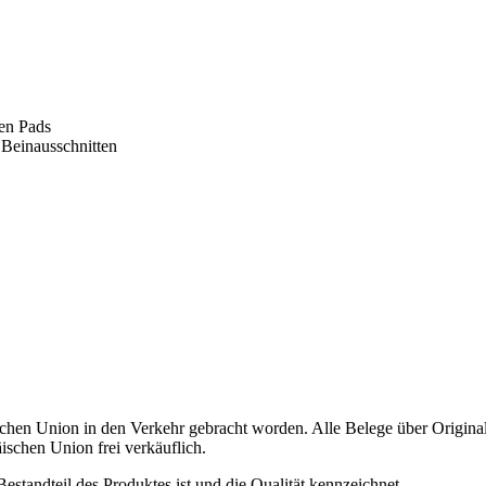
en Pads
 Beinausschnitten
schen Union in den Verkehr gebracht worden. Alle Belege über Origina
ischen Union frei verkäuflich.
estandteil des Produktes ist und die Qualität kennzeichnet.