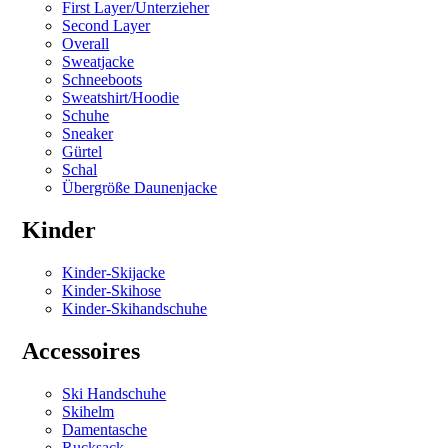
First Layer/Unterzieher
Second Layer
Overall
Sweatjacke
Schneeboots
Sweatshirt/Hoodie
Schuhe
Sneaker
Gürtel
Schal
Übergröße Daunenjacke
Kinder
Kinder-Skijacke
Kinder-Skihose
Kinder-Skihandschuhe
Accessoires
Ski Handschuhe
Skihelm
Damentasche
Rucksack