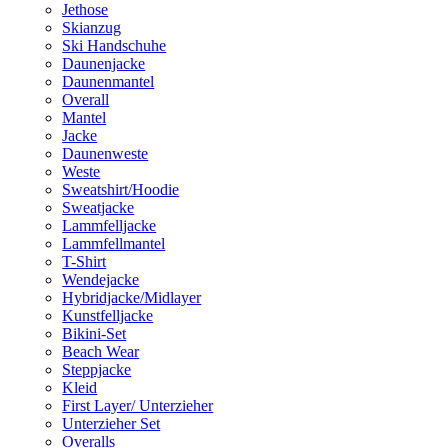
Jethose
Skianzug
Ski Handschuhe
Daunenjacke
Daunenmantel
Overall
Mantel
Jacke
Daunenweste
Weste
Sweatshirt/Hoodie
Sweatjacke
Lammfelljacke
Lammfellmantel
T-Shirt
Wendejacke
Hybridjacke/Midlayer
Kunstfelljacke
Bikini-Set
Beach Wear
Steppjacke
Kleid
First Layer/ Unterzieher
Unterzieher Set
Overalls