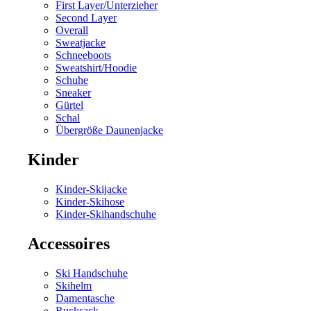
First Layer/Unterzieher
Second Layer
Overall
Sweatjacke
Schneeboots
Sweatshirt/Hoodie
Schuhe
Sneaker
Gürtel
Schal
Übergröße Daunenjacke
Kinder
Kinder-Skijacke
Kinder-Skihose
Kinder-Skihandschuhe
Accessoires
Ski Handschuhe
Skihelm
Damentasche
Rucksack