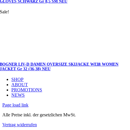
GLOVES SCHWARZ Gr 8,5 SM NEU
Sale!
BOGNER LIV-D DAMEN OVERSIZE SKIJACKE WEIß WOMEN
JACKET Gr 32 (36-38) NEU
SHOP
ABOUT
PROMOTIONS
NEWS
Page load link
Alle Preise inkl. der gesetzlichen MwSt.
Vertrag widerrufen