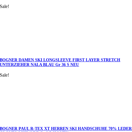
Sale!
BOGNER DAMEN SKI LONGSLEEVE FIRST LAYER STRETCH
UNTERZIEHER NALA BLAU Gr 36 S NEU
Sale!
BOGNER PAUL R-TEX XT HERREN SKI HANDSCHUHE 70% LEDER