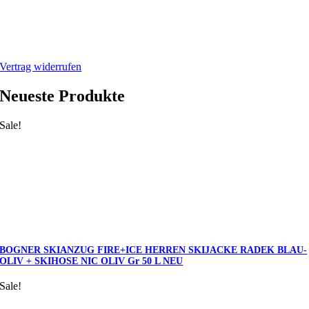
Webshop
Mein Account
Warenkorb
Vertrag widerrufen
Neueste Produkte
Sale!
BOGNER SKIANZUG FIRE+ICE HERREN SKIJACKE RADEK BLAU-
OLIV + SKIHOSE NIC OLIV Gr 50 L NEU
Sale!