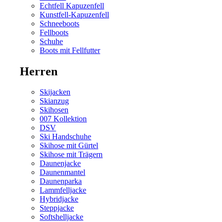
Echtfell Kapuzenfell
Kunstfell-Kapuzenfell
Schneeboots
Fellboots
Schuhe
Boots mit Fellfutter
Herren
Skijacken
Skianzug
Skihosen
007 Kollektion
DSV
Ski Handschuhe
Skihose mit Gürtel
Skihose mit Trägern
Daunenjacke
Daunenmantel
Daunenparka
Lammfelljacke
Hybridjacke
Steppjacke
Softshelljacke