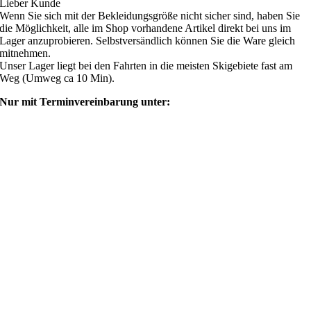
Lieber Kunde
Wenn Sie sich mit der Bekleidungsgröße nicht sicher sind, haben Sie
die Möglichkeit, alle im Shop vorhandene Artikel direkt bei uns im
Lager anzuprobieren. Selbstversändlich können Sie die Ware gleich
mitnehmen.
Unser Lager liegt bei den Fahrten in die meisten Skigebiete fast am
Weg (Umweg ca 10 Min).
Nur mit Terminvereinbarung unter:
shop@ski4fun-outlet.com
‭+49 160 8569774‬
Rechtliches
AGB
Zahlung und Versand
Widerrufsbelehrung
Rücksendung/Retouren
Impressum
Datenschutzerklärung
Mein Webshop