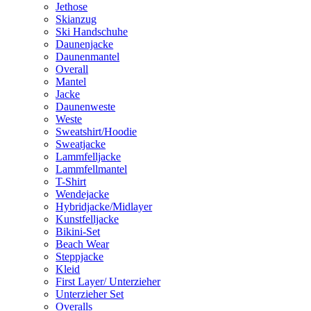
Jethose
Skianzug
Ski Handschuhe
Daunenjacke
Daunenmantel
Overall
Mantel
Jacke
Daunenweste
Weste
Sweatshirt/Hoodie
Sweatjacke
Lammfelljacke
Lammfellmantel
T-Shirt
Wendejacke
Hybridjacke/Midlayer
Kunstfelljacke
Bikini-Set
Beach Wear
Steppjacke
Kleid
First Layer/ Unterzieher
Unterzieher Set
Overalls