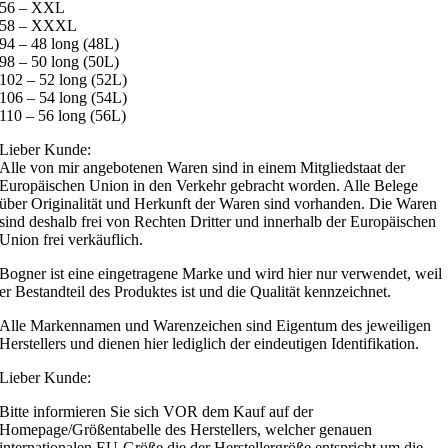
56 – XXL
58 – XXXL
94 – 48 long (48L)
98 – 50 long (50L)
102 – 52 long (52L)
106 – 54 long (54L)
110 – 56 long (56L)
Lieber Kunde:
Alle von mir angebotenen Waren sind in einem Mitgliedstaat der
Europäischen Union in den Verkehr gebracht worden. Alle Belege
über Originalität und Herkunft der Waren sind vorhanden. Die Waren
sind deshalb frei von Rechten Dritter und innerhalb der Europäischen
Union frei verkäuflich.
Bogner ist eine eingetragene Marke und wird hier nur verwendet, weil
er Bestandteil des Produktes ist und die Qualität kennzeichnet.
Alle Markennamen und Warenzeichen sind Eigentum des jeweiligen
Herstellers und dienen hier lediglich der eindeutigen Identifikation.
Lieber Kunde:
Bitte informieren Sie sich VOR dem Kauf auf der
Homepage/Größentabelle des Herstellers, welcher genauen
internationalen EU-Größe die der Herstellergröße entspricht um die