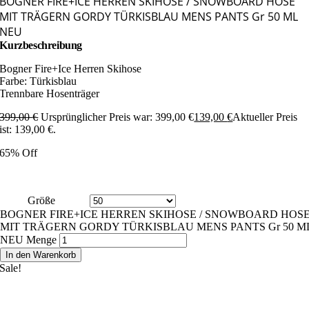
BOGNER FIRE+ICE HERREN SKIHOSE / SNOWBOARD HOSE
MIT TRÄGERN GORDY TÜRKISBLAU MENS PANTS Gr 50 ML
NEU
Kurzbeschreibung
Bogner Fire+Ice Herren Skihose
Farbe: Türkisblau
Trennbare Hosenträger
399,00
€
Ursprünglicher Preis war: 399,00 €
139,00
€
Aktueller Preis
ist: 139,00 €.
65% Off
Größe
BOGNER FIRE+ICE HERREN SKIHOSE / SNOWBOARD HOS
MIT TRÄGERN GORDY TÜRKISBLAU MENS PANTS Gr 50 M
NEU Menge
In den Warenkorb
Sale!