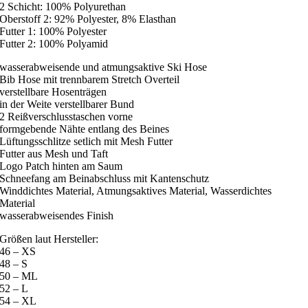
2 Schicht: 100% Polyurethan
Oberstoff 2: 92% Polyester, 8% Elasthan
Futter 1: 100% Polyester
Futter 2: 100% Polyamid
wasserabweisende und atmungsaktive Ski Hose
Bib Hose mit trennbarem Stretch Overteil
verstellbare Hosenträgen
in der Weite verstellbarer Bund
2 Reißverschlusstaschen vorne
formgebende Nähte entlang des Beines
Lüftungsschlitze setlich mit Mesh Futter
Futter aus Mesh und Taft
Logo Patch hinten am Saum
Schneefang am Beinabschluss mit Kantenschutz
Winddichtes Material, Atmungsaktives Material, Wasserdichtes
Material
wasserabweisendes Finish
Größen laut Hersteller:
46 – XS
48 – S
50 – ML
52 – L
54 – XL