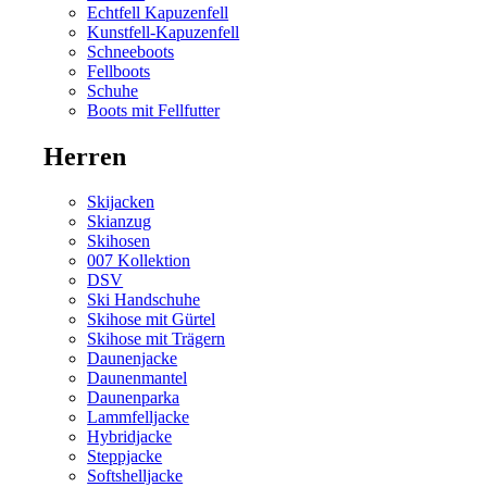
Echtfell Kapuzenfell
Kunstfell-Kapuzenfell
Schneeboots
Fellboots
Schuhe
Boots mit Fellfutter
Herren
Skijacken
Skianzug
Skihosen
007 Kollektion
DSV
Ski Handschuhe
Skihose mit Gürtel
Skihose mit Trägern
Daunenjacke
Daunenmantel
Daunenparka
Lammfelljacke
Hybridjacke
Steppjacke
Softshelljacke