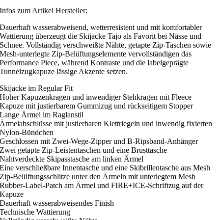
Infos zum Artikel Hersteller:
Dauerhaft wasserabweisend, wetterresistent und mit komfortabler
Wattierung überzeugt die Skijacke Tajo als Favorit bei Nässe und
Schnee. Vollständig verschweißte Nähte, getapte Zip-Taschen sowie
Mesh-unterlegte Zip-Belüftungselemente vervollständigen das
Performance Piece, während Kontraste und die labelgeprägte
Tunnelzugkapuze lässige Akzente setzen.
Skijacke im Regular Fit
Hoher Kapuzenkragen und inwendiger Stehkragen mit Fleece
Kapuze mit justierbarem Gummizug und rückseitigem Stopper
Lange Ärmel im Raglanstil
Ärmelabschlüsse mit justierbaren Klettriegeln und inwendig fixierten
Nylon-Bündchen
Geschlossen mit Zwei-Wege-Zipper und B-Ripsband-Anhänger
Zwei getapte Zip-Leistentaschen und eine Brusttasche
Nahtverdeckte Skipasstasche am linken Ärmel
Eine verschließbare Innentasche und eine Skibrillentasche aus Mesh
Zip-Belüftungsschlitze unter den Ärmeln mit unterlegtem Mesh
Rubber-Label-Patch am Ärmel und FIRE+ICE-Schriftzug auf der
Kapuze
Dauerhaft wasserabweisendes Finish
Technische Wattierung