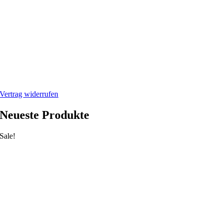
Impressum
Datenschutzerklärung
Mein Webshop
Webshop
Mein Account
Warenkorb
Vertrag widerrufen
Neueste Produkte
Sale!