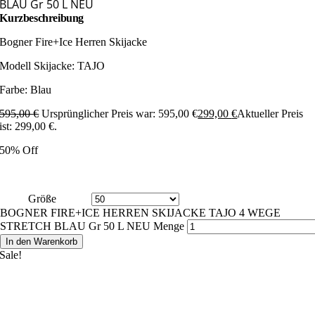
BLAU Gr 50 L NEU
Kurzbeschreibung
Bogner Fire+Ice Herren Skijacke
Modell Skijacke: TAJO
Farbe: Blau
595,00
€
Ursprünglicher Preis war: 595,00 €
299,00
€
Aktueller Preis
ist: 299,00 €.
50% Off
Größe
BOGNER FIRE+ICE HERREN SKIJACKE TAJO 4 WEGE
STRETCH BLAU Gr 50 L NEU Menge
In den Warenkorb
Sale!