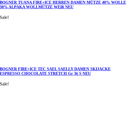
BOGNER TUANA FIRE+ICE HERREN DAMEN MÜTZE 40% WOLLE
30% ALPAKA WOLLMÜTZE WEIß NEU
Sale!
BOGNER FIRE+ICE TEC SAEL SAELLY DAMEN SKIJACKE
ESPRESSO CHOCOLATE STRETCH Gr 36 S NEU
Sale!