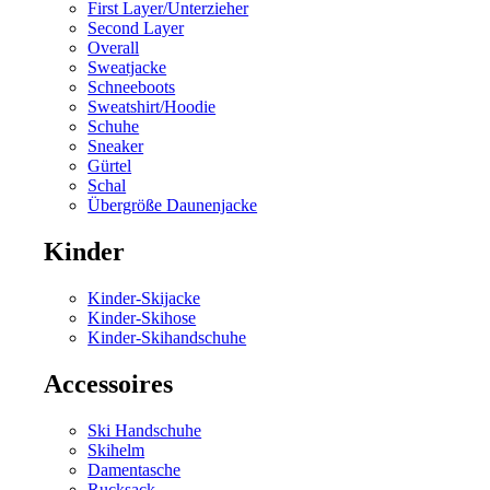
First Layer/Unterzieher
Second Layer
Overall
Sweatjacke
Schneeboots
Sweatshirt/Hoodie
Schuhe
Sneaker
Gürtel
Schal
Übergröße Daunenjacke
Kinder
Kinder-Skijacke
Kinder-Skihose
Kinder-Skihandschuhe
Accessoires
Ski Handschuhe
Skihelm
Damentasche
Rucksack