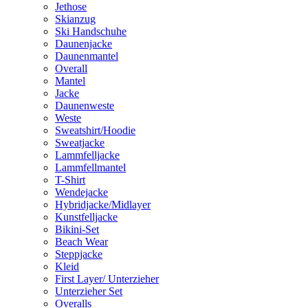
Jethose
Skianzug
Ski Handschuhe
Daunenjacke
Daunenmantel
Overall
Mantel
Jacke
Daunenweste
Weste
Sweatshirt/Hoodie
Sweatjacke
Lammfelljacke
Lammfellmantel
T-Shirt
Wendejacke
Hybridjacke/Midlayer
Kunstfelljacke
Bikini-Set
Beach Wear
Steppjacke
Kleid
First Layer/ Unterzieher
Unterzieher Set
Overalls