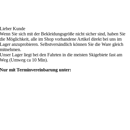
Ski4fun Service
Lieber Kunde
Wenn Sie sich mit der Bekleidungsgröße nicht sicher sind, haben Sie
die Möglichkeit, alle im Shop vorhandene Artikel direkt bei uns im
Lager anzuprobieren. Selbstversändlich können Sie die Ware gleich
mitnehmen.
Unser Lager liegt bei den Fahrten in die meisten Skigebiete fast am
Weg (Umweg ca 10 Min).
Nur mit Terminvereinbarung unter:
shop@ski4fun-outlet.com
‭+49 160 8569774‬
Rechtliches
AGB
Zahlung und Versand
Widerrufsbelehrung
Rücksendung/Retouren