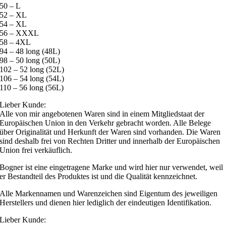
50 – L
52 – XL
54 – XL
56 – XXXL
58 – 4XL
94 – 48 long (48L)
98 – 50 long (50L)
102 – 52 long (52L)
106 – 54 long (54L)
110 – 56 long (56L)
Lieber Kunde:
Alle von mir angebotenen Waren sind in einem Mitgliedstaat der
Europäischen Union in den Verkehr gebracht worden. Alle Belege
über Originalität und Herkunft der Waren sind vorhanden. Die Waren
sind deshalb frei von Rechten Dritter und innerhalb der Europäischen
Union frei verkäuflich.
Bogner ist eine eingetragene Marke und wird hier nur verwendet, weil
er Bestandteil des Produktes ist und die Qualität kennzeichnet.
Alle Markennamen und Warenzeichen sind Eigentum des jeweiligen
Herstellers und dienen hier lediglich der eindeutigen Identifikation.
Lieber Kunde: