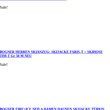
Sale!
BOGNER HERREN SKIANZUG: SKIJACKE FARIS-T + SKIHOSE
TIM-T Gr 50 M NEU
Sale!
BOGNER FIRE+ICE NEILA DAMEN DAUNEN SKIJACKE TÜRKIS