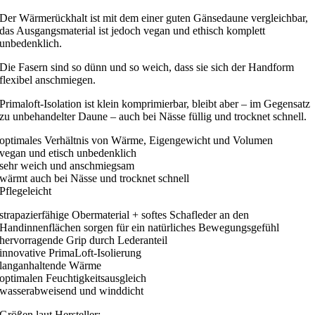
Der Wärmerückhalt ist mit dem einer guten Gänsedaune vergleichbar,
das Ausgangsmaterial ist jedoch vegan und ethisch komplett
unbedenklich.
Die Fasern sind so dünn und so weich, dass sie sich der Handform
flexibel anschmiegen.
Primaloft-Isolation ist klein komprimierbar, bleibt aber – im Gegensatz
zu unbehandelter Daune – auch bei Nässe füllig und trocknet schnell.
optimales Verhältnis von Wärme, Eigengewicht und Volumen
vegan und etisch unbedenklich
sehr weich und anschmiegsam
wärmt auch bei Nässe und trocknet schnell
Pflegeleicht
strapazierfähige Obermaterial + softes Schafleder an den
Handinnenflächen sorgen für ein natürliches Bewegungsgefühl
hervorragende Grip durch Lederanteil
innovative PrimaLoft-Isolierung
langanhaltende Wärme
optimalen Feuchtigkeitsausgleich
wasserabweisend und winddicht
Größen laut Hersteller: