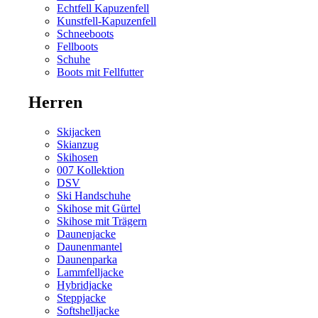
Echtfell Kapuzenfell
Kunstfell-Kapuzenfell
Schneeboots
Fellboots
Schuhe
Boots mit Fellfutter
Herren
Skijacken
Skianzug
Skihosen
007 Kollektion
DSV
Ski Handschuhe
Skihose mit Gürtel
Skihose mit Trägern
Daunenjacke
Daunenmantel
Daunenparka
Lammfelljacke
Hybridjacke
Steppjacke
Softshelljacke