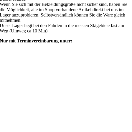
Wenn Sie sich mit der Bekleidungsgröße nicht sicher sind, haben Sie
die Möglichkeit, alle im Shop vorhandene Artikel direkt bei uns im
Lager anzuprobieren. Selbstversändlich können Sie die Ware gleich
mitnehmen.
Unser Lager liegt bei den Fahrten in die meisten Skigebiete fast am
Weg (Umweg ca 10 Min).
Nur mit Terminvereinbarung unter:
shop@ski4fun-outlet.com
‭+49 160 8569774‬
Rechtliches
AGB
Zahlung und Versand
Widerrufsbelehrung
Rücksendung/Retouren
Impressum
Datenschutzerklärung
Mein Webshop