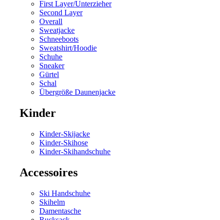
First Layer/Unterzieher
Second Layer
Overall
Sweatjacke
Schneeboots
Sweatshirt/Hoodie
Schuhe
Sneaker
Gürtel
Schal
Übergröße Daunenjacke
Kinder
Kinder-Skijacke
Kinder-Skihose
Kinder-Skihandschuhe
Accessoires
Ski Handschuhe
Skihelm
Damentasche
Rucksack