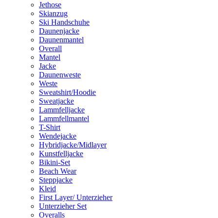
Jethose
Skianzug
Ski Handschuhe
Daunenjacke
Daunenmantel
Overall
Mantel
Jacke
Daunenweste
Weste
Sweatshirt/Hoodie
Sweatjacke
Lammfelljacke
Lammfellmantel
T-Shirt
Wendejacke
Hybridjacke/Midlayer
Kunstfelljacke
Bikini-Set
Beach Wear
Steppjacke
Kleid
First Layer/ Unterzieher
Unterzieher Set
Overalls