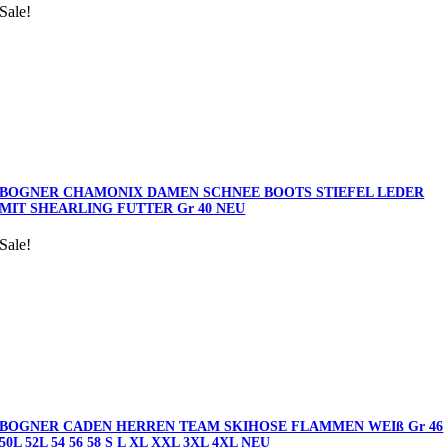
Sale!
BOGNER CHAMONIX DAMEN SCHNEE BOOTS STIEFEL LEDER
MIT SHEARLING FUTTER Gr 40 NEU
Sale!
BOGNER CADEN HERREN TEAM SKIHOSE FLAMMEN WEIß Gr 46
50L 52L 54 56 58 S L XL XXL 3XL 4XL NEU