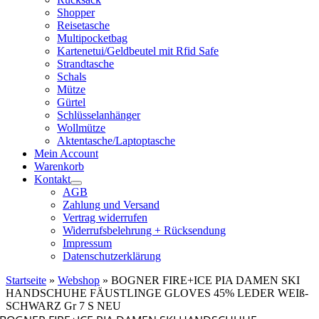
Shopper
Reisetasche
Multipocketbag
Kartenetui/Geldbeutel mit Rfid Safe
Strandtasche
Schals
Mütze
Gürtel
Schlüsselanhänger
Wollmütze
Aktentasche/Laptoptasche
Mein Account
Warenkorb
Kontakt
AGB
Zahlung und Versand
Vertrag widerrufen
Widerrufsbelehrung + Rücksendung
Impressum
Datenschutzerklärung
Startseite
»
Webshop
»
BOGNER FIRE+ICE PIA DAMEN SKI
HANDSCHUHE FÄUSTLINGE GLOVES 45% LEDER WEIß-
SCHWARZ Gr 7 S NEU