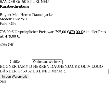
BÄNDER Gr 50 52 L XL NEU
Kurzbeschreibung
Bogner Men Herren Daunenjacke
Modell: JAMY-D
Fabe: Oliv
795,00
€
Ursprünglicher Preis war: 795,00 €
479,00
€
Aktueller Preis
ist: 479,00 €.
40% Off
Größe
BOGNER JAMY D HERREN DAUNENJACKE OLIV LOGO
BÄNDER Gr 50 52 L XL NEU Menge
In den Warenkorb
Sale!