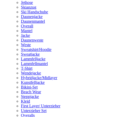
Jethose
Skianzug
Ski Handschuhe
Daunenjacke
Daunenmantel
Overall
Mantel
Jacke
Daunenweste
Weste
Sweatshirt/Hoodie
Sweatjacke
Lammfelljacke
Lammfellmantel
T-Shirt
Wendejacke
Hybridjacke/Midlayer
Kunstfelljacke
Bikini-Set
Beach Wear
Steppjacke
Kleid
First Layer/ Unterzieher
Unterzieher Set
Overalls