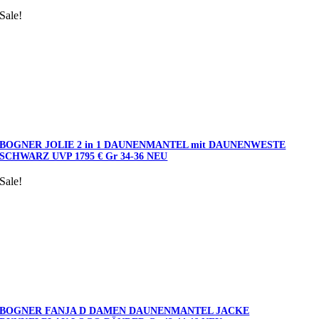
Sale!
BOGNER JOLIE 2 in 1 DAUNENMANTEL mit DAUNENWESTE
SCHWARZ UVP 1795 € Gr 34-36 NEU
Sale!
BOGNER FANJA D DAMEN DAUNENMANTEL JACKE