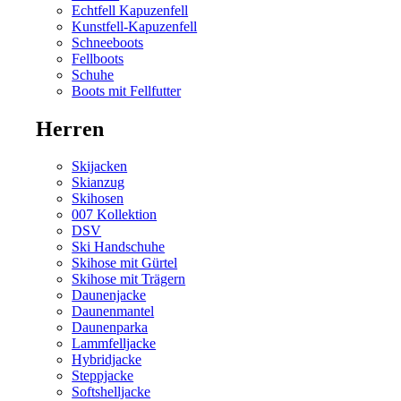
Echtfell Kapuzenfell
Kunstfell-Kapuzenfell
Schneeboots
Fellboots
Schuhe
Boots mit Fellfutter
Herren
Skijacken
Skianzug
Skihosen
007 Kollektion
DSV
Ski Handschuhe
Skihose mit Gürtel
Skihose mit Trägern
Daunenjacke
Daunenmantel
Daunenparka
Lammfelljacke
Hybridjacke
Steppjacke
Softshelljacke