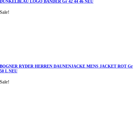
DUNKELBLAU LOGO BÄNDER Gr 42 44 46 NEU
Sale!
BOGNER RYDER HERREN DAUNENJACKE MENS JACKET ROT Gr
50 L NEU
Sale!