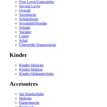
First Layer/Unterzieher
Second Layer
Overall
Sweatjacke
Schneeboots
Sweatshirt/Hoodie
Schuhe
Sneaker
Gürtel
Schal
Übergröße Daunenjacke
Kinder
Kinder-Skijacke
Kinder-Skihose
Kinder-Skihandschuhe
Accessoires
Ski Handschuhe
Skihelm
Damentasche
Rucksack