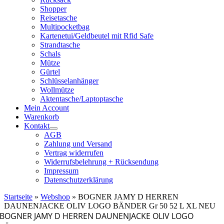
Shopper
Reisetasche
Multipocketbag
Kartenetui/Geldbeutel mit Rfid Safe
Strandtasche
Schals
Mütze
Gürtel
Schlüsselanhänger
Wollmütze
Aktentasche/Laptoptasche
Mein Account
Warenkorb
Kontakt
AGB
Zahlung und Versand
Vertrag widerrufen
Widerrufsbelehrung + Rücksendung
Impressum
Datenschutzerklärung
Startseite
»
Webshop
»
BOGNER JAMY D HERREN
DAUNENJACKE OLIV LOGO BÄNDER Gr 50 52 L XL NEU
BOGNER JAMY D HERREN DAUNENJACKE OLIV LOGO