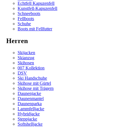
Echtfell Kapuzenfell
Kunstfell-Kapuzenfell
Schneeboots
Fellboots
Schuhe
Boots mit Fellfutter
Herren
Skijacken
Skianzug
Skihosen
007 Kollektion
DSV
Ski Handschuhe
Skihose mit Gürtel
Skihose mit Trägern
Daunenjacke
Daunenmantel
Daunenparka
Lammfelljacke
Hybridjacke
Steppjacke
Softshelljacke