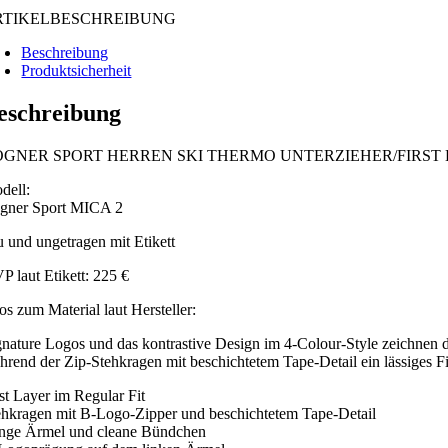
RTIKELBESCHREIBUNG
Beschreibung
Produktsicherheit
eschreibung
OGNER SPORT HERREN SKI THERMO UNTERZIEHER/FIRST
dell:
gner Sport MICA 2
u und ungetragen mit Etikett
P laut Etikett: 225 €
os zum Material laut Hersteller:
gnature Logos und das kontrastive Design im 4-Colour-Style zeichnen de
hrend der Zip-Stehkragen mit beschichtetem Tape-Detail ein lässiges Fi
rst Layer im Regular Fit
ehkragen mit B-Logo-Zipper und beschichtetem Tape-Detail
nge Ärmel und cleane Bündchen