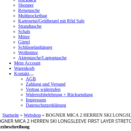
Shopper
Reisetasche
Multipocketbag
Kartenetui/Geldbeutel mit Rfid Safe
Strandtasche
Schals
Mütze
Gürtel
Schlüsselanhänger
Wollmütze
Aktentasche/Laptoptasche
Mein Account
Warenkorb
Kontakt
AGB
Zahlung und Versand
Vertrag widerrufen
Widerrufsbelehrung + Rücksendung
Impressum
Datenschutzerklärung
Startseite
»
Webshop
»
BOGNER MICA 2 HERREN SKI LONGSL
GNER MICA 2 HERREN SKI LONGSLEEVE FIRST LAYER STRET
rzbeschreibung