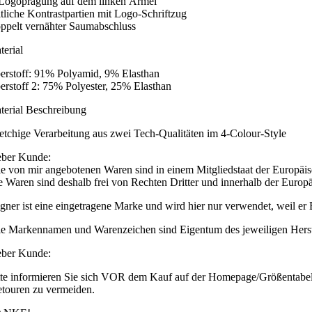
Logoprägung auf dem linken Ärmel
itliche Kontrastpartien mit Logo-Schriftzug
ppelt vernähter Saumabschluss
terial
erstoff: 91% Polyamid, 9% Elasthan
erstoff 2: 75% Polyester, 25% Elasthan
terial Beschreibung
retchige Verarbeitung aus zwei Tech-Qualitäten im 4-Colour-Style
eber Kunde:
le von mir angebotenen Waren sind in einem Mitgliedstaat der Europäi
e Waren sind deshalb frei von Rechten Dritter und innerhalb der Europä
gner ist eine eingetragene Marke und wird hier nur verwendet, weil er B
le Markennamen und Warenzeichen sind Eigentum des jeweiligen Herstell
eber Kunde:
tte informieren Sie sich VOR dem Kauf auf der Homepage/Größentabelle
etouren zu vermeiden.