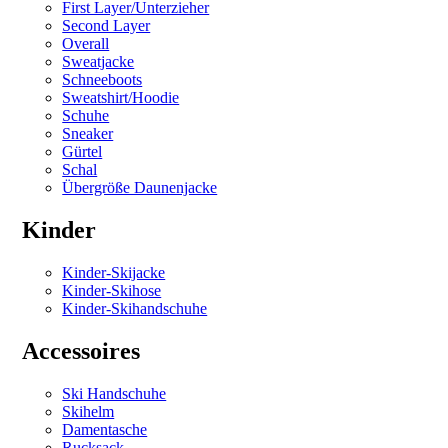
First Layer/Unterzieher
Second Layer
Overall
Sweatjacke
Schneeboots
Sweatshirt/Hoodie
Schuhe
Sneaker
Gürtel
Schal
Übergröße Daunenjacke
Kinder
Kinder-Skijacke
Kinder-Skihose
Kinder-Skihandschuhe
Accessoires
Ski Handschuhe
Skihelm
Damentasche
Rucksack