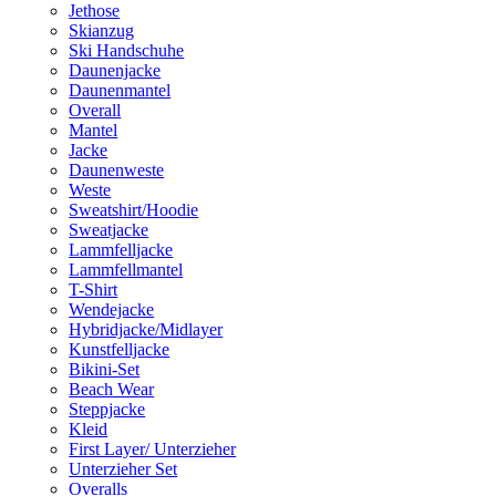
Jethose
Skianzug
Ski Handschuhe
Daunenjacke
Daunenmantel
Overall
Mantel
Jacke
Daunenweste
Weste
Sweatshirt/Hoodie
Sweatjacke
Lammfelljacke
Lammfellmantel
T-Shirt
Wendejacke
Hybridjacke/Midlayer
Kunstfelljacke
Bikini-Set
Beach Wear
Steppjacke
Kleid
First Layer/ Unterzieher
Unterzieher Set
Overalls