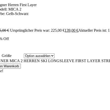
gner Herren First Layer
dell: MICA 2
rbe: Gelb-Schwarz
5,00
€
Ursprünglicher Preis war: 225,00 €
139,00
€
Aktueller Preis ist: 
% Off
Größe
NER MICA 2 HERREN SKI LONGSLEEVE FIRST LAYER STRE
den Warenkorb
le!