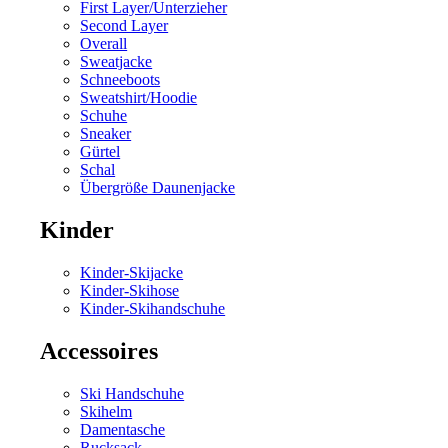
First Layer/Unterzieher
Second Layer
Overall
Sweatjacke
Schneeboots
Sweatshirt/Hoodie
Schuhe
Sneaker
Gürtel
Schal
Übergröße Daunenjacke
Kinder
Kinder-Skijacke
Kinder-Skihose
Kinder-Skihandschuhe
Accessoires
Ski Handschuhe
Skihelm
Damentasche
Rucksack