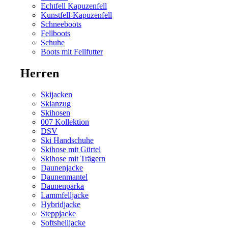
Echtfell Kapuzenfell
Kunstfell-Kapuzenfell
Schneeboots
Fellboots
Schuhe
Boots mit Fellfutter
Herren
Skijacken
Skianzug
Skihosen
007 Kollektion
DSV
Ski Handschuhe
Skihose mit Gürtel
Skihose mit Trägern
Daunenjacke
Daunenmantel
Daunenparka
Lammfelljacke
Hybridjacke
Steppjacke
Softshelljacke