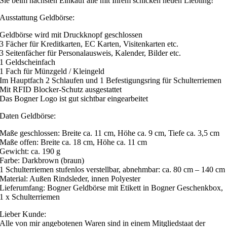
Sie beim nächsten Einkauf alle mit Ihrem schicken neuen Liebling!
Ausstattung Geldbörse:
Geldbörse wird mit Druckknopf geschlossen
3 Fächer für Kreditkarten, EC Karten, Visitenkarten etc.
3 Seitenfächer für Personalausweis, Kalender, Bilder etc.
1 Geldscheinfach
1 Fach für Münzgeld / Kleingeld
Im Hauptfach 2 Schlaufen und 1 Befestigungsring für Schulterriemen
Mit RFID Blocker-Schutz ausgestattet
Das Bogner Logo ist gut sichtbar eingearbeitet
Daten Geldbörse:
Maße geschlossen: Breite ca. 11 cm, Höhe ca. 9 cm, Tiefe ca. 3,5 cm
Maße offen: Breite ca. 18 cm, Höhe ca. 11 cm
Gewicht: ca. 190 g
Farbe: Darkbrown (braun)
1 Schulterriemen stufenlos verstellbar, abnehmbar: ca. 80 cm – 140 cm
Material: Außen Rindsleder, innen Polyester
Lieferumfang: Bogner Geldbörse mit Etikett in Bogner Geschenkbox,
1 x Schulterriemen
Lieber Kunde:
Alle von mir angebotenen Waren sind in einem Mitgliedstaat der