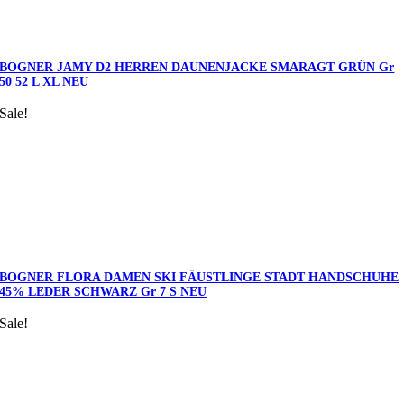
BOGNER JAMY D2 HERREN DAUNENJACKE SMARAGT GRÜN Gr
50 52 L XL NEU
Sale!
BOGNER FLORA DAMEN SKI FÄUSTLINGE STADT HANDSCHUHE
45% LEDER SCHWARZ Gr 7 S NEU
Sale!