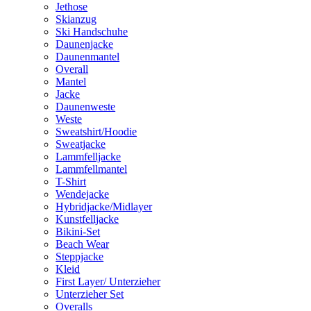
Jethose
Skianzug
Ski Handschuhe
Daunenjacke
Daunenmantel
Overall
Mantel
Jacke
Daunenweste
Weste
Sweatshirt/Hoodie
Sweatjacke
Lammfelljacke
Lammfellmantel
T-Shirt
Wendejacke
Hybridjacke/Midlayer
Kunstfelljacke
Bikini-Set
Beach Wear
Steppjacke
Kleid
First Layer/ Unterzieher
Unterzieher Set
Overalls