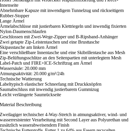
Innenseite
Abnehmbare Kapuze mit inwendigem Tunnelzug und rückseitigem
Rubber-Stopper
Lange Ärmel
Ärmelabschlüsse mit justierbaren Klettriegeln und inwendig fixierten
Nylon-Daumenschlaufen
Geschlossen mit Zwei-Wege-Zipper und B-Ripsband-Anhänger
Zwei getapte Zip-Leistentaschen und eine Brusttasche
Skipasstasche am linken Ärmel
Eine verschließbare Innentasche und eine Skibrillentasche aus Mesh
Zip-Belüftungsschlitze an den Seitenpartien mit unterlegtem Mesh
Label-Patch und FIRE+ICE-Schriftzug am Ärmel
Wassersäule: 20.000 mm
Atmungsaktivität: 20.000 g/m²/24h
Technische Wattierung
Labeltypisch elastischer Schneefang mit Druckknöpfen
Saumabschluss mit inwendig justierbarem Gummizug
Leicht verlängerte Saumrückseite
Material Beschreibung
Zweilagiger technischer 4-Way-Stretch in atmungsaktiver, wind- und
wasserresistenter Verarbeitung mit Second Layer aus Polyurethan und
zusätzlich wasserabweisendem Finish
Technische Futterstoffe, Futter 1 zu 64% aus Fasern recycelten