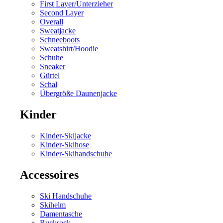
First Layer/Unterzieher
Second Layer
Overall
Sweatjacke
Schneeboots
Sweatshirt/Hoodie
Schuhe
Sneaker
Gürtel
Schal
Übergröße Daunenjacke
Kinder
Kinder-Skijacke
Kinder-Skihose
Kinder-Skihandschuhe
Accessoires
Ski Handschuhe
Skihelm
Damentasche
Rucksack