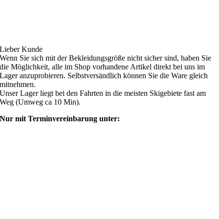
Ski4fun Service
Lieber Kunde
Wenn Sie sich mit der Bekleidungsgröße nicht sicher sind, haben Sie
die Möglichkeit, alle im Shop vorhandene Artikel direkt bei uns im
Lager anzuprobieren. Selbstversändlich können Sie die Ware gleich
mitnehmen.
Unser Lager liegt bei den Fahrten in die meisten Skigebiete fast am
Weg (Umweg ca 10 Min).
Nur mit Terminvereinbarung unter:
shop@ski4fun-outlet.com
‭+49 160 8569774‬
Rechtliches
AGB
Zahlung und Versand
Widerrufsbelehrung