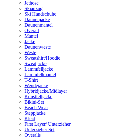
Jethose
Skianzug
Ski Handschuhe
Daunenjacke
Daunenmantel
Overall
Mantel
Jacke
Daunenweste
Weste
Sweatshirt/Hoodie
Sweatjacke
Lammfelljacke
Lammfellmantel
T-Shirt
Wendejacke
Hybridjacke/Midlayer
Kunstfelljacke
Bikini-Set
Beach Wear
Steppjacke
Kleid
First Layer/ Unterzieher
Unterzieher Set
Overalls