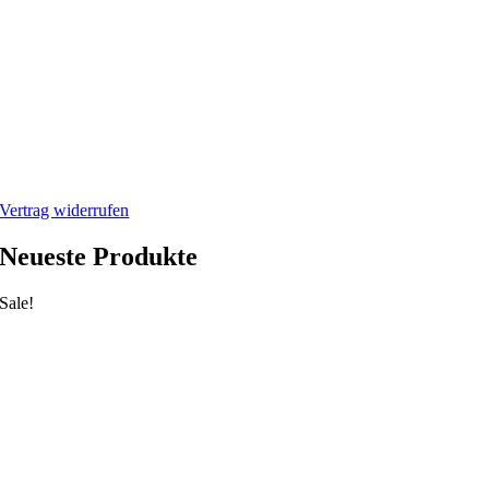
Rücksendung/Retouren
Impressum
Datenschutzerklärung
Mein Webshop
Webshop
Mein Account
Warenkorb
Vertrag widerrufen
Neueste Produkte
Sale!