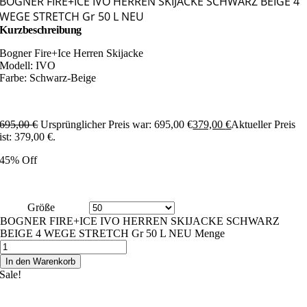
BOGNER FIRE+ICE IVO HERREN SKIJACKE SCHWARZ BEIGE 4
WEGE STRETCH Gr 50 L NEU
Kurzbeschreibung
Bogner Fire+Ice Herren Skijacke
Modell: IVO
Farbe: Schwarz-Beige
695,00
€
Ursprünglicher Preis war: 695,00 €
379,00
€
Aktueller Preis
ist: 379,00 €.
45% Off
Größe
BOGNER FIRE+ICE IVO HERREN SKIJACKE SCHWARZ
BEIGE 4 WEGE STRETCH Gr 50 L NEU Menge
In den Warenkorb
Sale!