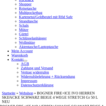
Shopper
Reisetasche
Multipocketbag
Kartenetui/Geldbeutel mit Rfid Safe
Strandtasche
Schals
Mütze
Gürtel
Schlüsselanhänger
Wollmütze
Aktentasche/Laptoptasche
Mein Account
Warenkorb
Kontakt
AGB
Zahlung und Versand
Vertrag widerrufen
Widerrufsbelehrung + Rücksendung
Impressum
Datenschutzerklärung
Startseite
»
Webshop
»
BOGNER FIRE+ICE IVO HERREN
SKIJACKE SCHWARZ BEIGE 4 WEGE STRETCH Gr 50 L
NEU