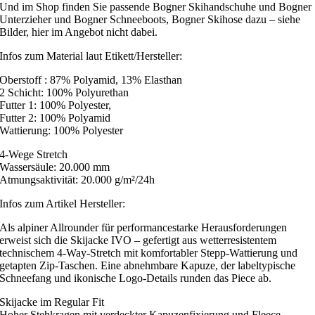
Und im Shop finden Sie passende Bogner Skihandschuhe und Bogner
Unterzieher und Bogner Schneeboots, Bogner Skihose dazu – siehe
Bilder, hier im Angebot nicht dabei.
Infos zum Material laut Etikett/Hersteller:
Oberstoff : 87% Polyamid, 13% Elasthan
2 Schicht: 100% Polyurethan
Futter 1: 100% Polyester,
Futter 2: 100% Polyamid
Wattierung: 100% Polyester
4-Wege Stretch
Wassersäule: 20.000 mm
Atmungsaktivität: 20.000 g/m²/24h
Infos zum Artikel Hersteller:
Als alpiner Allrounder für performancestarke Herausforderungen
erweist sich die Skijacke IVO – gefertigt aus wetterresistentem
technischem 4-Way-Stretch mit komfortabler Stepp-Wattierung und
getapten Zip-Taschen. Eine abnehmbare Kapuze, der labeltypische
Schneefang und ikonische Logo-Details runden das Piece ab.
Skijacke im Regular Fit
Hoher Stehkragen mit verdeckter Kapuzenfixierung und Fleece-